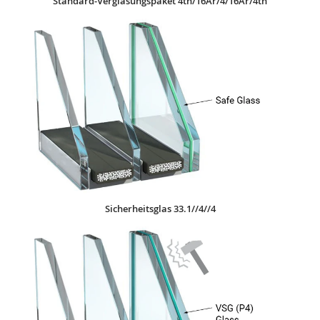
Standard-Verglasungspaket 4th/16Ar/4/16Ar/4th
Sicherheitsglas 33.1//4//4