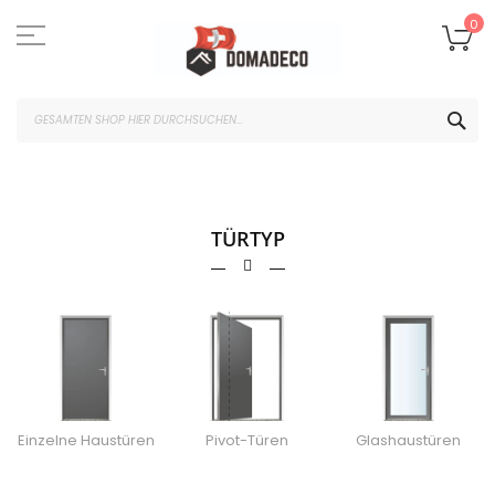
Zum
Inhalt
Me
0
springen
SUC
TÜRTYP
Einzelne Haustüren
Pivot-Türen
Glashaustüren