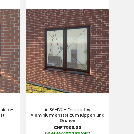
inium-
AL86-D2 - Doppeltes
est
Aluminiumfenster zum Kippen und
Drehen
CHF 1’555.00
t
Preise beinhalten die MwSt