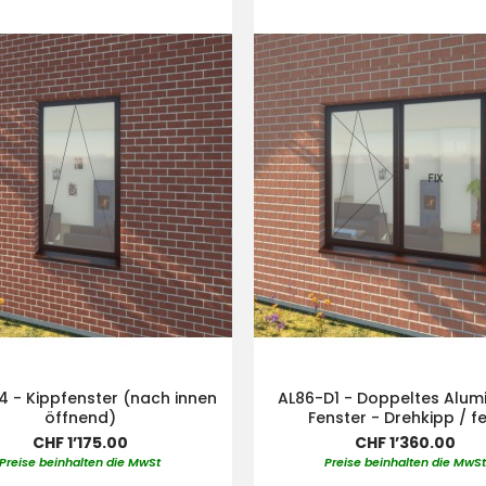
4 - Kippfenster (nach innen
AL86-D1 - Doppeltes Alum
öffnend)
Fenster - Drehkipp / f
CHF 1’175.00
CHF 1’360.00
Preise beinhalten die MwSt
Preise beinhalten die MwS