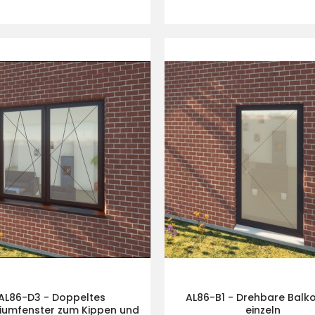
AL86-D3 - Doppeltes
AL86-B1 - Drehbare Balko
iumfenster zum Kippen und
einzeln