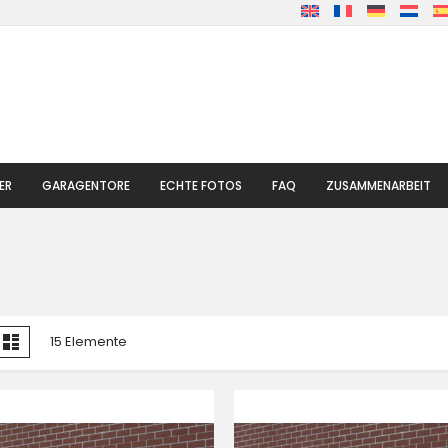
ER
GARAGENTORE
ECHTE FOTOS
FAQ
ZUSAMMENARBEIT
nzeigen
te
Liste
15
Elemente
ls