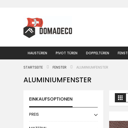
Zum
Inhalt
springen
HAUSTÜREN
PIVOT TÜREN
DOPPELTÜREN
FENST
STARTSEITE
FENSTER
ALUMINIUMFENSTER
ALUMINIUMFENSTER
A
Lis
EINKAUFSOPTIONEN
a
PREIS