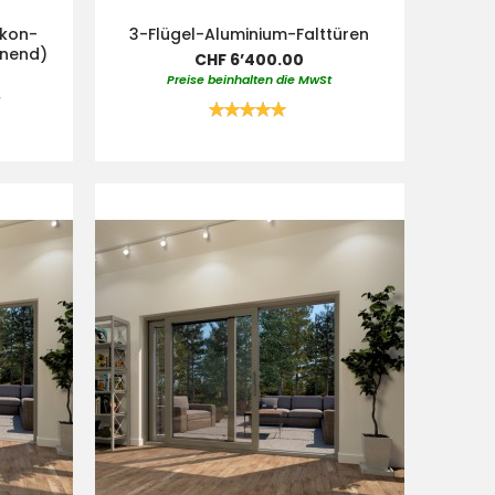
lkon-
3-Flügel-Aluminium-Falttüren
fnend)
CHF 6’400.00
Preise beinhalten die MwSt
t
Bewertung:
100%