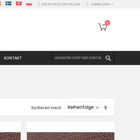
EIN KONTO ERSTELLEN
ANMELDEN
Mein Warenko
0
SUCHEN
KONTAKT
Absteigend
Sortieren nach
sortieren