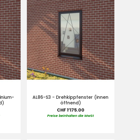
inium-
AL86-S3 - Drehkippfenster (innen
d)
öffnend)
CHF 1’175.00
t
Preise beinhalten die MwSt