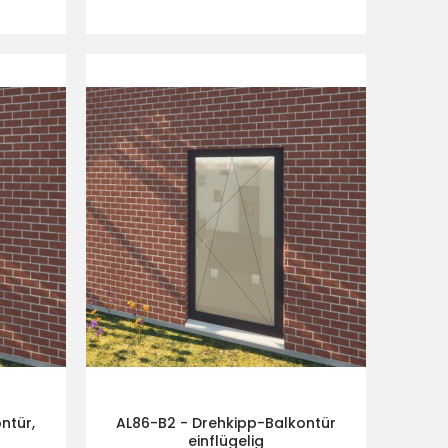
ntür,
AL86-B2 - Drehkipp-Balkontür
einflügelig