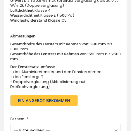
U-Wert
bis zu 0,5 W/m2k (Dreifachverglasung), bis zu 0,77
W/m2k (Doppelverglasung)
Luftdichtheit
Klasse 4
Wasserdichtheit
Klasse E (1500 Pa)
Windlastwiderstand
Klasse C5
Abmessungen:
Gesamtbreite des Fensters mit Rahmen von:
900 mm bis
3300 mm
Gesamthöhe des Fensters mit Rahmen von:
550 mm bis 2500
mm
Der Fenstersatz umfasst:
- das Aluminiumfenster und den Fensterrahmen;
- den Fenstergriff
- Doppelverglasung (Aktualisierung auf
Dreifachverglasung)
EIN ANGEBOT BEKOMMEN
Farben: