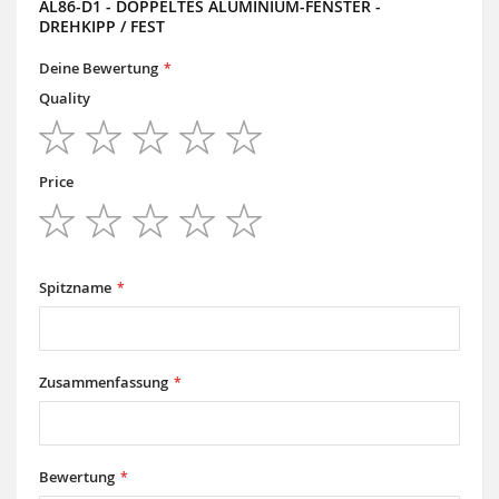
AL86-D1 - DOPPELTES ALUMINIUM-FENSTER -
DREHKIPP / FEST
Deine Bewertung
Quality
1
2
3
4
5
star
stars
stars
stars
stars
Price
1
2
3
4
5
star
stars
stars
stars
stars
Spitzname
Zusammenfassung
Bewertung