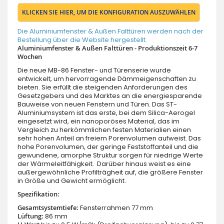
KLICKEN SIE HIER, UM DIE KONFIGURATION AUSZUWÄHLEN
Die Aluminiumfenster & Außen Falttüren werden nach der
Bestellung über die Website hergestellt.
Aluminiumfenster & Außen Falttüren - Produktionszeit 6-7
Wochen
Die neue MB-86 Fenster- und Türenserie wurde
entwickelt, um hervorragende Dämmeigenschaften zu
bieten. Sie erfüllt die steigenden Anforderungen des
Gesetzgebers und des Marktes an die energiesparende
Bauweise von neuen Fenstern und Türen. Das ST-
Aluminiumsystem ist das erste, bei dem Silica-Aerogel
eingesetzt wird, ein nanoporöses Material, das im
Vergleich zu herkömmlichen festen Materialien einen
sehr hohen Anteil an freiem Porenvolumen aufweist. Das
hohe Porenvolumen, der geringe Feststoffanteil und die
gewundene, amorphe Struktur sorgen für niedrige Werte
der Wärmeleitfähigkeit. Darüber hinaus weist es eine
außergewöhnliche Profilträgheit auf, die größere Fenster
in Größe und Gewicht ermöglicht.
Spezifikation:
Gesamtsystemtiefe:
Fensterrahmen 77 mm
Lüftung:
86 mm