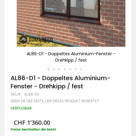
r -
AL86-D1 - Doppeltes Aluminium-Fenster -
Drehkipp / fest
Zum
AL86-D1 - Doppeltes Aluminium-
Anfang
Fenster - Drehkipp / fest
der
Bildgalerie
SKU
AL86-D1
springen
SEIEN SIE DER ERSTE, DER DIESES PRODUKT BEWERTET
VERFÜGBAR
CHF 1’360.00
Preise beinhalten die MwSt