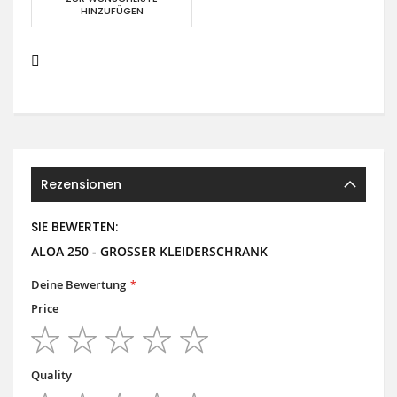
HINZUFÜGEN
Rezensionen
SIE BEWERTEN:
ALOA 250 - GROSSER KLEIDERSCHRANK
Deine Bewertung
Price
1
2
3
4
5
star
stars
stars
stars
stars
Quality