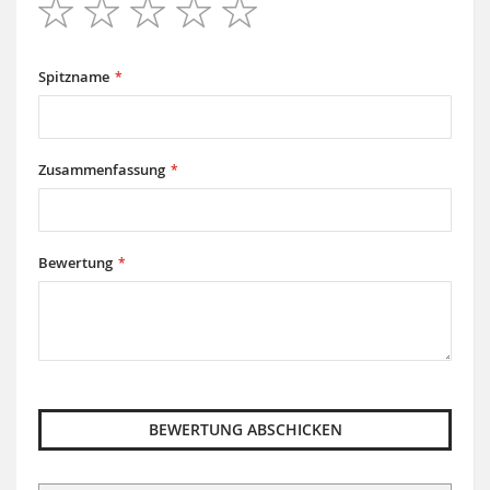
1
2
3
4
5
star
stars
stars
stars
stars
Spitzname
Zusammenfassung
Bewertung
BEWERTUNG ABSCHICKEN