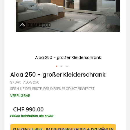
Aloa 250 - großer Kleiderschrank
Zum
Aloa 250 - großer Kleiderschrank
Anfang
SKU
ALOA 250
der
Bildgalerie
SEIEN SIE DER ERSTE, DER DIESES PRODUKT BEWERTET
springen
VERFÜGBAR
CHF 990.00
Preise beinhalten die MwSt
KLICKEN SIE HIER, UM DIE KONFIGURATION AUSZUWÄHLEN