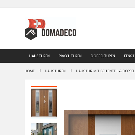
Zum
Inhalt
springen
HAUSTÜREN
PIVOT TÜREN
DOPPELTÜREN
FENST
HOME
HAUSTÜREN
HAUSTÜR MIT SEITENTEIL & DOPPE
Zum
Ende
der
Bildgalerie
springen