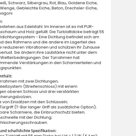
Weiß, Schwarz, Silbergrau, Rot, Blau, Goldene Eiche,
enge, Gebleichte Eiche, Beton, Drechsler-Eiche,
hagoni
n:
estehen aus Edelstahl. Im Inneren ist es mit PUR-
schaum und Holz gefüllt. Die Türblattdicke beträgt 55
dichtungssystem - Eine Dichtung befindet sich am
nd des Rahmens und die andere im Lagerteil des
Sie reduzieren Vibrationen und schützen Ihr Zuhause
Moderne Doppeltür aus grünem Edelstahl mit Glas
rlust. Sie ändern ihre Lautstärke nicht unter dem
on Wetterbedingungen. Der Türrahmen hat
mmende Verstärkungen in den Scharnierteilen und
ngspunkten.
nthält:
ürrahmen mit zwei Dichtungen;
ließsystem (Streifenschloss) mit einem
en oberen Schloss und drei verstärkten
icherungsbolzen;
e von Einsätzen mit den Schlüsseln;
ürgriff (T-Bar langer Griff als zusätzliche Option);
llbare Scharniere, die Einbruchschutz bieten;
schwelle mit der Dichtung;
ahlsicherungsschrauben.
nd schalldichte Spezifikation:
lles Türblatt mit 55 mm Dicke bei Ud = 1,2 W / K * m2