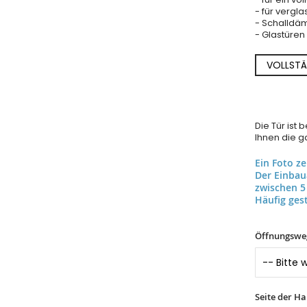
- für vergla
- Schalldäm
- Glastüre
VOLLSTÄ
Die Tür ist
Ihnen die ga
Ein Foto z
Der Einba
zwischen 5
Häufig gest
Öffnungswe
Seite der H