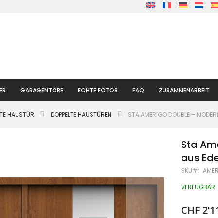
ER
GARAGENTORE
ECHTE FOTOS
FAQ
ZUSAMMENARBEIT
LTE HAUSTÜR
DOPPELTE HAUSTÜREN
STA AMERIGO DOUBLE – MODERN
Sta Am
aus Ede
SKU
AMER
VERFÜGBAR
CHF 2’1