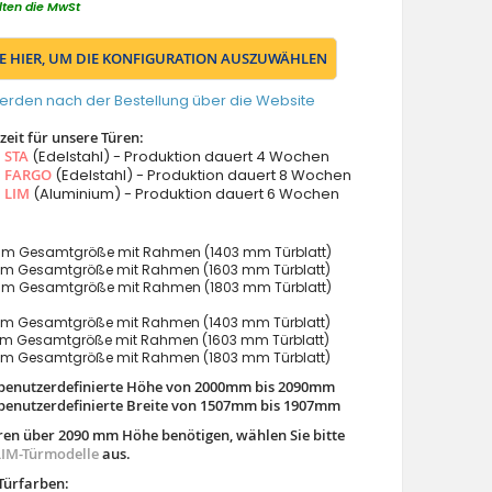
lten die MwSt
IE HIER, UM DIE KONFIGURATION AUSZUWÄHLEN
erden nach der Bestellung über die Website
eit für unsere Türen:
s
STA
(Edelstahl) - Produktion dauert 4 Wochen
s
FARGO
(Edelstahl) - Produktion dauert 8 Wochen
s
LIM
(Aluminium) - Produktion dauert 6 Wochen
m Gesamtgröße mit Rahmen (1403 mm Türblatt)
m Gesamtgröße mit Rahmen (1603 mm Türblatt)
m Gesamtgröße mit Rahmen (1803 mm Türblatt)
m Gesamtgröße mit Rahmen (1403 mm Türblatt)
m Gesamtgröße mit Rahmen (1603 mm Türblatt)
m Gesamtgröße mit Rahmen (1803 mm Türblatt)
benutzerdefinierte Höhe von 2000mm bis 2090mm
benutzerdefinierte Breite von 1507mm bis 1907mm
ren über 2090 mm Höhe benötigen, wählen Sie bitte
LIM-Türmodelle
aus.
Türfarben: