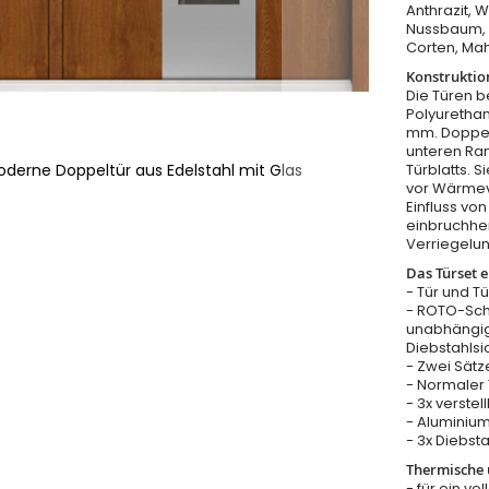
Anthrazit, 
Nussbaum, W
Corten, Ma
Konstruktio
Die Türen b
Polyurethan
mm. Doppel
unteren Ra
derne Doppeltür aus Edelstahl mit Glas
Türblatts. 
vor Wärmeve
Einfluss v
einbruchhe
Verriegelu
Das Türset e
- Tür und T
- ROTO-Sch
unabhängig
Diebstahls
- Zwei Sätz
- Normaler T
- 3x verste
- Aluminium
- 3x Diebst
Thermische u
- für ein vo