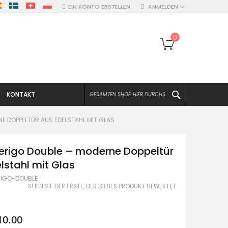
EIN KONTO ERSTELLEN
ANMELDEN
Mein Warenko
0
SUCHEN
KONTAKT
E DOPPELTÜR AUS EDELSTAHL MIT GLAS
erigo Double – moderne Doppeltür
lstahl mit Glas
IGO-DOUBLE
SEIEN SIE DER ERSTE, DER DIESES PRODUKT BEWERTET
10.00