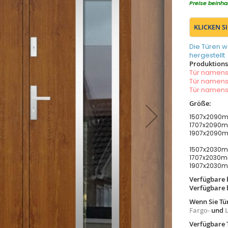
Preise beinha
KLICKEN S
Die Türen w
hergestellt
Produktionsz
Tür namen
Tür namen
Tür namen
Größe:
1507x2090m
1707x2090m
1907x2090m
1507x2030m
1707x2030m
1907x2030m
Verfügbare 
Verfügbare 
Wenn Sie Tü
Fargo-
und
Verfügbare 