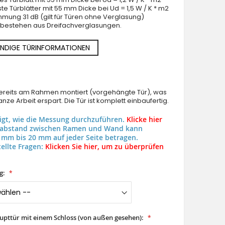
ste Türblätter mit 55 mm Dicke bei Ud = 1,5 W / K * m2
mung 31 dB (gilt für Türen ohne Verglasung)
n bestehen aus Dreifachverglasungen.
NDIGE TÜRINFORMATIONEN
 bereits am Rahmen montiert (vorgehängte Tür), was
nze Arbeit erspart. Die Tür ist komplett einbaufertig.
eigt, wie die Messung durchzuführen.
Klicke hier
uabstand zwischen Ramen und Wand kann
 mm bis 20 mm auf jeder Seite betragen.
ellte Fragen:
Klicken Sie hier, um zu überprüfen
g:
aupttür mit einem Schloss (von außen gesehen):