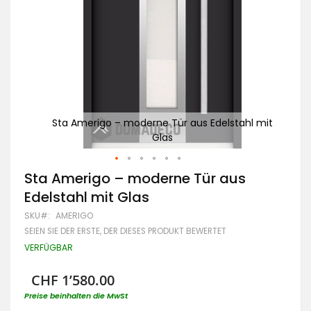
l mit
Sta Amerigo – moderne Tür aus Edelstahl mit
Glas
Zum
Sta Amerigo – moderne Tür aus
Anfang
Edelstahl mit Glas
der
Bildgalerie
SKU
AMERIGO
springen
SEIEN SIE DER ERSTE, DER DIESES PRODUKT BEWERTET
VERFÜGBAR
CHF 1’580.00
Preise beinhalten die MwSt