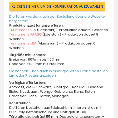
KLICKEN SIE HIER, UM DIE KONFIGURATION AUSZUWÄHLEN
Die Türen werden nach der Bestellung über die Website
hergestellt
Produktionszeit für unsere Türen:
Tür namens
STA
(Edelstahl) - Produktion dauert 3 Wochen
Tür namens
FARGO
(Edelstahl) - Produktion dauert 8
Wochen
Tür namens
LIM
(Aluminium) - Produktion dauert 6
Wochen
Türgröße mit Rahmen:
Breite von: 807mm bis 1107mm
Höhe von: 2030mm bis 2090mm
Sie können Türen auch in einer größeren Größe bestellen.
Lim
oder
Pivottür
anzeigen
Verfügbare Türfarben:
Anthrazit, Weiß, Schwarz, Silbergrau, Rot, Blau, Goldene
Eiche, Nussbaum, Wenge, Gebleichte Eiche, Beton,
Drechsler-Eiche, Corten, Mahagoni
Konstruktion:
Die Türen bestehen aus Edelstahl. Im Inneren ist es mit
PUR-Polyurethanschaum und Holz gefüllt. Die
Türblattdicke beträgt 55 mm. Doppeldichtungssystem -