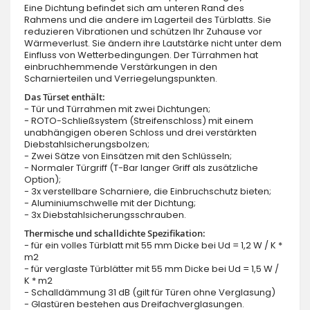
Eine Dichtung befindet sich am unteren Rand des
Rahmens und die andere im Lagerteil des Türblatts. Sie
reduzieren Vibrationen und schützen Ihr Zuhause vor
Wärmeverlust. Sie ändern ihre Lautstärke nicht unter dem
Einfluss von Wetterbedingungen. Der Türrahmen hat
einbruchhemmende Verstärkungen in den
Scharnierteilen und Verriegelungspunkten.
Das Türset enthält:
- Tür und Türrahmen mit zwei Dichtungen;
- ROTO-Schließsystem (Streifenschloss) mit einem
unabhängigen oberen Schloss und drei verstärkten
Diebstahlsicherungsbolzen;
- Zwei Sätze von Einsätzen mit den Schlüsseln;
- Normaler Türgriff (T-Bar langer Griff als zusätzliche
Option);
- 3x verstellbare Scharniere, die Einbruchschutz bieten;
- Aluminiumschwelle mit der Dichtung;
- 3x Diebstahlsicherungsschrauben.
Thermische und schalldichte Spezifikation:
- für ein volles Türblatt mit 55 mm Dicke bei Ud = 1,2 W / K *
m2
- für verglaste Türblätter mit 55 mm Dicke bei Ud = 1,5 W /
K * m2
- Schalldämmung 31 dB (gilt für Türen ohne Verglasung)
- Glastüren bestehen aus Dreifachverglasungen.