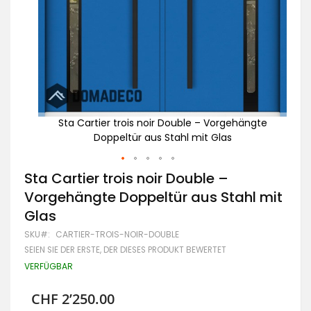
ngte
Sta Cartier trois noir Double – Vorgehängte
Doppeltür aus Stahl mit Glas
Zum
Sta Cartier trois noir Double –
Anfang
Vorgehängte Doppeltür aus Stahl mit
der
Bildgalerie
Glas
springen
SKU
CARTIER-TROIS-NOIR-DOUBLE
SEIEN SIE DER ERSTE, DER DIESES PRODUKT BEWERTET
VERFÜGBAR
CHF 2’250.00