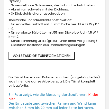
Option);
- 3x verstellbare Scharniere, die Einbruchschutz bieten;
- Aluminiumschwelle mit der Dichtung;
- 3x Diebstahlsicherungsschrauben.
Thermische und schalldichte Spezifikation:
- für ein volles Türblatt mit 55 mm Dicke bei Ud = 1,2 W / K *
m2
- für verglaste Türblätter mit 55 mm Dicke bei Ud = 1,5 W /
K * m2
- Schalldämmung 31 dB (gilt für Türen ohne Verglasung)
- Glastüren bestehen aus Dreifachverglasungen.
VOLLSTÄNDIGE TÜRINFORMATIONEN
Die Tür ist bereits am Rahmen montiert (vorgehängte Tür),
was Ihnen die ganze Arbeit erspart. Die Tür ist komplett
einbaufertig.
Ein Foto zeigt, wie die Messung durchzuführen.
Klicke
hier
Der Einbauabstand zwischen Ramen und Wand kann
zwischen 5 mm bis 20 mm auf jeder Seite betragen.