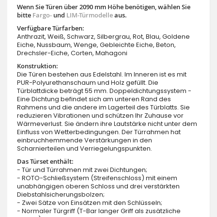
Wenn Sie Türen über 2090 mm Höhe benötigen, wählen Sie
bitte
Fargo-
und
LIM-Türmodelle
aus.
Verfügbare Türfarben:
Anthrazit, Weiß, Schwarz, Silbergrau, Rot, Blau, Goldene
Eiche, Nussbaum, Wenge, Gebleichte Eiche, Beton,
Drechsler-Eiche, Corten, Mahagoni
Konstruktion:
Die Türen bestehen aus Edelstahl. Im Inneren ist es mit
PUR-Polyurethanschaum und Holz gefüllt. Die
Türblattdicke beträgt 55 mm. Doppeldichtungssystem -
Eine Dichtung befindet sich am unteren Rand des
Rahmens und die andere im Lagerteil des Türblatts. Sie
reduzieren Vibrationen und schützen Ihr Zuhause vor
Wärmeverlust. Sie ändern ihre Lautstärke nicht unter dem
Einfluss von Wetterbedingungen. Der Türrahmen hat
einbruchhemmende Verstärkungen in den
Scharnierteilen und Verriegelungspunkten.
Das Türset enthält:
- Tür und Türrahmen mit zwei Dichtungen;
- ROTO-Schließsystem (Streifenschloss) mit einem
unabhängigen oberen Schloss und drei verstärkten
Diebstahlsicherungsbolzen;
- Zwei Sätze von Einsätzen mit den Schlüsseln;
- Normaler Türgriff (T-Bar langer Griff als zusätzliche