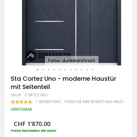
Farbe: dunkelanthrazit
Zum
Sta Cortez Uno - moderne Haustür
Anfang
mit Seitenteil
der
Bildgalerie
SKU
CORTEZ UNO
springen
BEWERTUNG:
1
BEWERTUNG
FÜGEN SIE IHRE BEWERTUNG HINZU
100
100
% OF
VERFÜGBAR
CHF 1’870.00
Preise beinhalten die MwSt