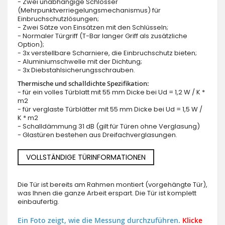
- Zwei unabhängige Schlösser
(Mehrpunktverriegelungsmechanismus) für
Einbruchschutzlösungen;
- Zwei Sätze von Einsätzen mit den Schlüsseln;
- Normaler Türgriff (T-Bar langer Griff als zusätzliche
Option);
- 3x verstellbare Scharniere, die Einbruchschutz bieten;
- Aluminiumschwelle mit der Dichtung;
- 3x Diebstahlsicherungsschrauben.
Thermische und schalldichte Spezifikation:
- für ein volles Türblatt mit 55 mm Dicke bei Ud = 1,2 W / K *
m2
- für verglaste Türblätter mit 55 mm Dicke bei Ud = 1,5 W /
K * m2
- Schalldämmung 31 dB (gilt für Türen ohne Verglasung)
- Glastüren bestehen aus Dreifachverglasungen.
VOLLSTÄNDIGE TÜRINFORMATIONEN
Die Tür ist bereits am Rahmen montiert (vorgehängte Tür),
was Ihnen die ganze Arbeit erspart. Die Tür ist komplett
einbaufertig.
Ein Foto zeigt, wie die Messung durchzuführen.
Klicke