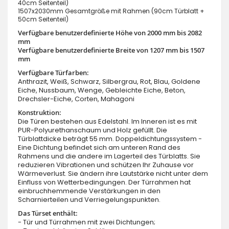
40cm Seitenteil)
1507x2030mm Gesamtgröße mit Rahmen (90cm Türblatt +
50cm Seitenteil)
Verfügbare benutzerdefinierte Höhe von 2000 mm bis 2082
mm
Verfügbare benutzerdefinierte Breite von 1207 mm bis 1507
mm
Verfügbare Türfarben:
Anthrazit, Weiß, Schwarz, Silbergrau, Rot, Blau, Goldene
Eiche, Nussbaum, Wenge, Gebleichte Eiche, Beton,
Drechsler-Eiche, Corten, Mahagoni
Konstruktion:
Die Türen bestehen aus Edelstahl. Im Inneren ist es mit
PUR-Polyurethanschaum und Holz gefüllt. Die
Türblattdicke beträgt 55 mm. Doppeldichtungssystem -
Eine Dichtung befindet sich am unteren Rand des
Rahmens und die andere im Lagerteil des Türblatts. Sie
reduzieren Vibrationen und schützen Ihr Zuhause vor
Wärmeverlust. Sie ändern ihre Lautstärke nicht unter dem
Einfluss von Wetterbedingungen. Der Türrahmen hat
einbruchhemmende Verstärkungen in den
Scharnierteilen und Verriegelungspunkten.
Das Türset enthält:
- Tür und Türrahmen mit zwei Dichtungen;