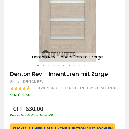
Denton Rev - Innentüren mit Zarge
Zum
Denton Rev - Innentüren mit Zarge
Anfang
SKU
DENTON REV
der
Bildgalerie
BEWERTUNG:
1
BEWERTUNG
FÜGEN SIE IHRE BEWERTUNG HINZU
100
100
springen
% OF
VERFÜGBAR
CHF 630.00
Preise beinhalten die MwSt
KLICKEN SIE HIER, UM DIE KONFIGURATION AUSZUWÄHLEN