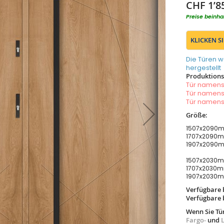
CHF 1’8
Preise beinha
KLICKEN S
Die Türen w
hergestellt
Produktionsz
Tür namen
Tür namen
Tür namen
Größe:
1507x2090m
1707x2090m
1907x2090m
1507x2030m
1707x2030m
1907x2030m
Verfügbare 
Verfügbare 
Wenn Sie Tü
Fargo-
und