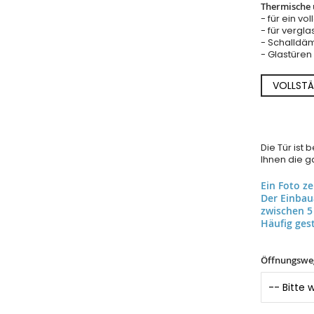
Thermische u
- für ein vo
- für vergla
- Schalldäm
- Glastüre
VOLLSTÄ
Die Tür ist
Ihnen die ga
Ein Foto z
Der Einba
zwischen 5
Häufig gest
Öffnungswe