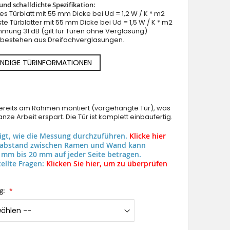
nd schalldichte Spezifikation:
lles Türblatt mit 55 mm Dicke bei Ud = 1,2 W / K * m2
ste Türblätter mit 55 mm Dicke bei Ud = 1,5 W / K * m2
mung 31 dB (gilt für Türen ohne Verglasung)
n bestehen aus Dreifachverglasungen.
NDIGE TÜRINFORMATIONEN
 bereits am Rahmen montiert (vorgehängte Tür), was
nze Arbeit erspart. Die Tür ist komplett einbaufertig.
eigt, wie die Messung durchzuführen.
Klicke hier
uabstand zwischen Ramen und Wand kann
 mm bis 20 mm auf jeder Seite betragen.
ellte Fragen:
Klicken Sie hier, um zu überprüfen
g: