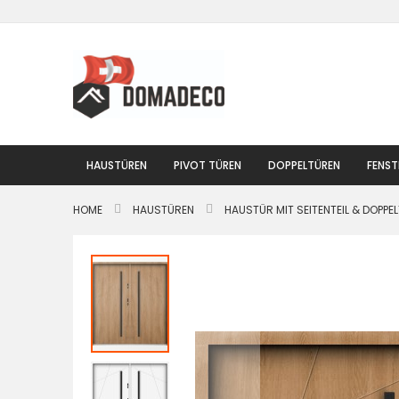
Zum
Inhalt
springen
HAUSTÜREN
PIVOT TÜREN
DOPPELTÜREN
FENST
HOME
HAUSTÜREN
HAUSTÜR MIT SEITENTEIL & DOPPE
Zum
Ende
der
Bildgalerie
springen