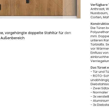
Verfügbare 
Anthrazit, 
Nussbaum, W
Corten, Ma
Konstruktio
Die Türen b
Polyurethan
e, vorgehängte doppelte Stahltür für den
mm. Doppel
Außenbereich
unteren Ra
Türblatts. 
vor Wärmeve
Einfluss v
einbruchhe
Verriegelu
Das Türset e
- Tür und T
- ROTO-Sch
unabhängig
Diebstahls
- Zwei Sätz
- Normaler T
- 3x verste
- Aluminium
- 3x Diebst