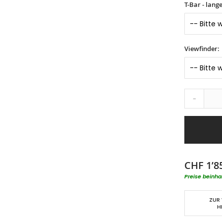
T-Bar - lang
Viewfinder:
-
CHF 1’8
Preise beinha
ZUR
H