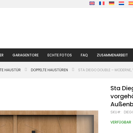
ER
GARAGENTORE
ECHTE FOTOS
FAQ
ZUSAMMENARBEIT
LTE HAUSTÜR
DOPPELTE HAUSTÜREN
STA DIEGO DOUBLE – MODERNE,
Sta Die
vorgehä
Außenb
SKU
DIEG
VERFÜGBAR