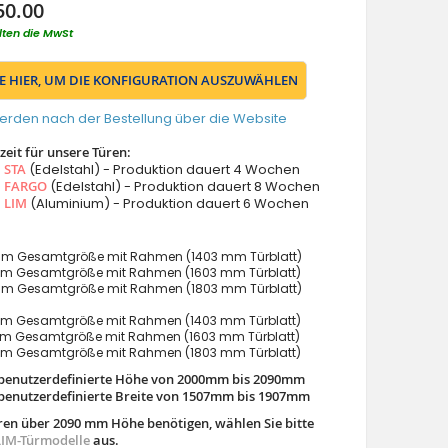
50.00
lten die MwSt
IE HIER, UM DIE KONFIGURATION AUSZUWÄHLEN
erden nach der Bestellung über die Website
eit für unsere Türen:
s
STA
(Edelstahl) - Produktion dauert 4 Wochen
s
FARGO
(Edelstahl) - Produktion dauert 8 Wochen
s
LIM
(Aluminium) - Produktion dauert 6 Wochen
m Gesamtgröße mit Rahmen (1403 mm Türblatt)
m Gesamtgröße mit Rahmen (1603 mm Türblatt)
m Gesamtgröße mit Rahmen (1803 mm Türblatt)
m Gesamtgröße mit Rahmen (1403 mm Türblatt)
m Gesamtgröße mit Rahmen (1603 mm Türblatt)
m Gesamtgröße mit Rahmen (1803 mm Türblatt)
benutzerdefinierte Höhe von 2000mm bis 2090mm
benutzerdefinierte Breite von 1507mm bis 1907mm
ren über 2090 mm Höhe benötigen, wählen Sie bitte
LIM-Türmodelle
aus.