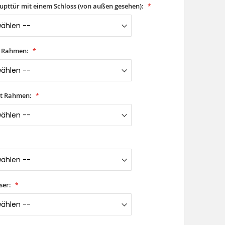
aupttür mit einem Schloss (von außen gesehen):
t Rahmen:
it Rahmen:
ser: