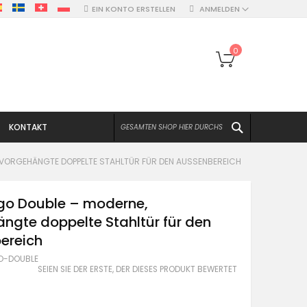
EIN KONTO ERSTELLEN
ANMELDEN
Mein Warenko
0
SUCHEN
KONTAKT
 VORGEHÄNGTE DOPPELTE STAHLTÜR FÜR DEN AUSSENBEREICH
go Double – moderne,
ngte doppelte Stahltür für den
ereich
O-DOUBLE
SEIEN SIE DER ERSTE, DER DIESES PRODUKT BEWERTET