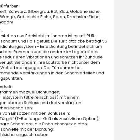
Türfarben:
Weiß, Schwarz, Silbergrau, Rot, Blau, Goldene Eiche,
enge, Gebleichte Eiche, Beton, Drechsler-Eiche,
hagoni
n:
estehen aus Edelstahl. Im Inneren ist es mit PUR-
schaum und Holz gefüllt. Die Türblattdicke beträgt 55
Sta Diego Double – moderne, vorgehängte doppelte Stahltü
dichtungssystem - Eine Dichtung befindet sich am
Außenbereich
nd des Rahmens und die andere im Lagerteil des
Sie reduzieren Vibrationen und schützen Ihr Zuhause
rlust. Sie ändern ihre Lautstärke nicht unter dem
on Wetterbedingungen. Der Türrahmen hat
mmende Verstärkungen in den Scharnierteilen und
ngspunkten.
nthält:
ürrahmen mit zwei Dichtungen;
ließsystem (Streifenschloss) mit einem
en oberen Schloss und drei verstärkten
icherungsbolzen;
e von Einsätzen mit den Schlüsseln;
ürgriff (T-Bar langer Griff als zusätzliche Option);
llbare Scharniere, die Einbruchschutz bieten;
schwelle mit der Dichtung;
ahlsicherungsschrauben.