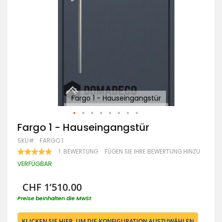
Fargo 1 - Hauseingangstür
Zum
Fargo 1 - Hauseingangstür
Anfang
SKU
FARGO 1
der
Bildgalerie
BEWERTUNG:
1
BEWERTUNG
FÜGEN SIE IHRE BEWERTUNG HINZU
100
100
springen
% OF
VERFÜGBAR
CHF 1’510.00
Preise beinhalten die MwSt
KLICKEN SIE HIER, UM DIE KONFIGURATION AUSZUWÄHLEN