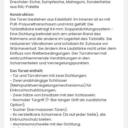
Drechsler-Eiche, Sumpfeiche, Mahagoni, Sonderfarbe
aus RAL-Palette
Konstruktion:
Die Türen bestehen aus Edelstahl. Im Inneren ist es mit
PUR-Polyurethanschaum und Holz gefüllt. Die
Türblattdicke beträgt 64 mm. Doppeldichtungssystem -
Eine Dichtung befindet sich am unteren Rand des
Rahmens und die andere im Lagerteil des Türblatts. Sie
reduzieren Vibrationen und schützen Ihr Zuhause vor
Wärmeverlust. Sie ändern ihre Lautstärke nicht unter dem
Einfluss von Wetterbedingungen. Der Türrahmen hat
einbruchhemmende Verstärkungen in den
Scharnierteilen und Verriegelungspunkten.
Das Türset enthält:
- Tür und Türrahmen mit zwei Dichtungen;
- Zwei unabhängige Schlösser
(Mehrpunktverriegelungsmechanismus) für
Einbruchschutzlösungen;
- Zwei Sätze von Einsätzen mit den Schlüsseln;
- Normaler Türgriff (T-Bar langer Griff als zusätzliche
Option);
- Sucher (bei massiven Türen);
- 6x verstellbare Scharniere (3x auf jeder Seite), die
Einbruchschutz bieten;
- Aluminiumschwelle mit der Dichtung;