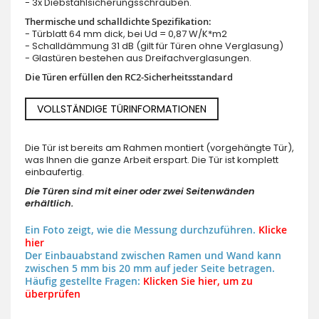
- 3x Diebstahlsicherungsschrauben.
Thermische und schalldichte Spezifikation:
- Türblatt 64 mm dick, bei Ud = 0,87 W/K*m2
- Schalldämmung 31 dB (gilt für Türen ohne Verglasung)
- Glastüren bestehen aus Dreifachverglasungen.
Die Türen erfüllen den RC2-Sicherheitsstandard
VOLLSTÄNDIGE TÜRINFORMATIONEN
Die Tür ist bereits am Rahmen montiert (vorgehängte Tür),
was Ihnen die ganze Arbeit erspart. Die Tür ist komplett
einbaufertig.
Die Türen sind mit einer oder zwei Seitenwänden
erhältlich.
Ein Foto zeigt, wie die Messung durchzuführen.
Klicke
hier
Der Einbauabstand zwischen Ramen und Wand kann
zwischen 5 mm bis 20 mm auf jeder Seite betragen.
Häufig gestellte Fragen:
Klicken Sie hier, um zu
überprüfen