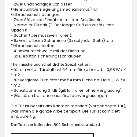
- Zwei unabhängige Schlösser
(Mehrpunktverriegelungsmechanismus) für
Einbruchschutzlösungen;
- Zwei Sätze von Einsätzen mit den Schlüsseln;
- Normaler Türgriff (T-Bar langer Griff als zusätzliche
Option);
- Sucher (bei massiven Türen);
- 6x verstellbare Scharniere (3x auf jeder Seite), die
Einbruchschutz bieten;
- Aluminiumschwelle mit der Dichtung;
- 3x Diebstahlsicherungsschrauben.
Thermische und schalldichte Spezifikation:
- für ein volles Türblatt mit 54 mm Dicke bei Ud = 0,98 W / K
* m2
- für verglaste Türblätter mit 54 mm Dicke bei Ud = 1,1 W / K
* m2
- Schalldämmung 31 dB (gilt für Türen ohne Verglasung)
- Glastüren bestehen aus Dreifachverglasungen.
Die Tür ist bereits am Rahmen montiert (vorgehängte Tür),
was Ihnen die ganze Arbeit erspart. Die Tür ist komplett
einbaufertig.
Die Türen erfüllen den RC2-Sicherheitsstandard