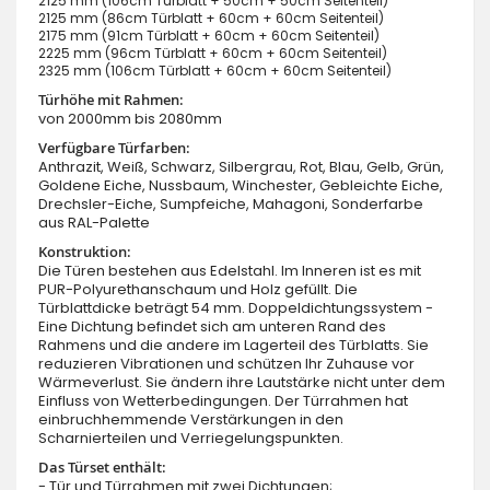
2125 mm (106cm Türblatt + 50cm + 50cm Seitenteil)
2125 mm (86cm Türblatt + 60cm + 60cm Seitenteil)
2175 mm (91cm Türblatt + 60cm + 60cm Seitenteil)
2225 mm (96cm Türblatt + 60cm + 60cm Seitenteil)
2325 mm (106cm Türblatt + 60cm + 60cm Seitenteil)
Türhöhe mit Rahmen:
von 2000mm bis 2080mm
Verfügbare Türfarben:
Anthrazit, Weiß, Schwarz, Silbergrau, Rot, Blau, Gelb, Grün,
Goldene Eiche, Nussbaum, Winchester, Gebleichte Eiche,
Drechsler-Eiche, Sumpfeiche, Mahagoni, Sonderfarbe
aus RAL-Palette
Konstruktion:
Die Türen bestehen aus Edelstahl. Im Inneren ist es mit
PUR-Polyurethanschaum und Holz gefüllt. Die
Türblattdicke beträgt 54 mm. Doppeldichtungssystem -
Eine Dichtung befindet sich am unteren Rand des
Rahmens und die andere im Lagerteil des Türblatts. Sie
reduzieren Vibrationen und schützen Ihr Zuhause vor
Wärmeverlust. Sie ändern ihre Lautstärke nicht unter dem
Einfluss von Wetterbedingungen. Der Türrahmen hat
einbruchhemmende Verstärkungen in den
Scharnierteilen und Verriegelungspunkten.
Das Türset enthält:
- Tür und Türrahmen mit zwei Dichtungen;