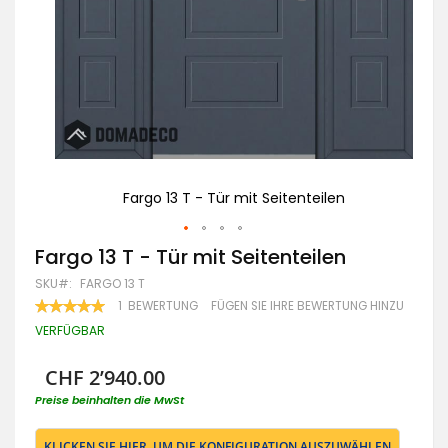
Fargo 13 T - Tür mit Seitenteilen
Zum
Fargo 13 T - Tür mit Seitenteilen
Anfang
SKU
FARGO 13 T
der
Bildgalerie
BEWERTUNG:
1
BEWERTUNG
FÜGEN SIE IHRE BEWERTUNG HINZU
100
100
springen
% OF
VERFÜGBAR
CHF 2’940.00
Preise beinhalten die MwSt
KLICKEN SIE HIER, UM DIE KONFIGURATION AUSZUWÄHLEN