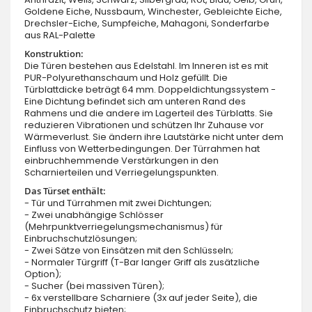
Goldene Eiche, Nussbaum, Winchester, Gebleichte Eiche,
Drechsler-Eiche, Sumpfeiche, Mahagoni, Sonderfarbe
aus RAL-Palette
Konstruktion:
Die Türen bestehen aus Edelstahl. Im Inneren ist es mit
PUR-Polyurethanschaum und Holz gefüllt. Die
Türblattdicke beträgt 64 mm. Doppeldichtungssystem -
Eine Dichtung befindet sich am unteren Rand des
Rahmens und die andere im Lagerteil des Türblatts. Sie
reduzieren Vibrationen und schützen Ihr Zuhause vor
Wärmeverlust. Sie ändern ihre Lautstärke nicht unter dem
Einfluss von Wetterbedingungen. Der Türrahmen hat
einbruchhemmende Verstärkungen in den
Scharnierteilen und Verriegelungspunkten.
Das Türset enthält:
- Tür und Türrahmen mit zwei Dichtungen;
- Zwei unabhängige Schlösser
(Mehrpunktverriegelungsmechanismus) für
Einbruchschutzlösungen;
- Zwei Sätze von Einsätzen mit den Schlüsseln;
- Normaler Türgriff (T-Bar langer Griff als zusätzliche
Option);
- Sucher (bei massiven Türen);
- 6x verstellbare Scharniere (3x auf jeder Seite), die
Einbruchschutz bieten;