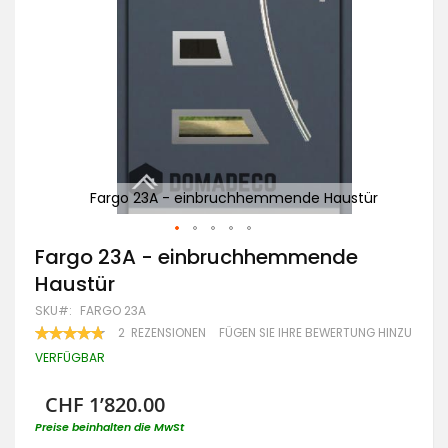
tür
Fargo 23A - einbruchhemmende Haustür
Zum
Fargo 23A - einbruchhemmende
Anfang
Haustür
der
Bildgalerie
SKU
FARGO 23A
springen
BEWERTUNG:
2
REZENSIONEN
FÜGEN SIE IHRE BEWERTUNG HINZU
95
100
% OF
VERFÜGBAR
CHF 1’820.00
Preise beinhalten die MwSt