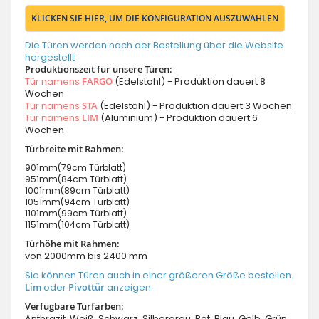
KLICKEN SIE HIER, UM DIE KONFIGURATION AUSZUWÄHLEN
Die Türen werden nach der Bestellung über die Website
hergestellt
Produktionszeit für unsere Türen:
Tür namens
FARGO
(Edelstahl) - Produktion dauert 8
Wochen
Tür namens
STA
(Edelstahl) - Produktion dauert 3 Wochen
Tür namens
LIM
(Aluminium) - Produktion dauert 6
Wochen
Türbreite mit Rahmen:
901mm(79cm Türblatt)
951mm(84cm Türblatt)
1001mm(89cm Türblatt)
1051mm(94cm Türblatt)
1101mm(99cm Türblatt)
1151mm(104cm Türblatt)
Türhöhe mit Rahmen:
von 2000mm bis 2400 mm
Sie können Türen auch in einer größeren Größe bestellen.
Lim
oder
Pivottür
anzeigen
Verfügbare Türfarben:
Anthrazit, Weiß, Schwarz, Silbergrau, Rot, Blau, Gelb, Grün,