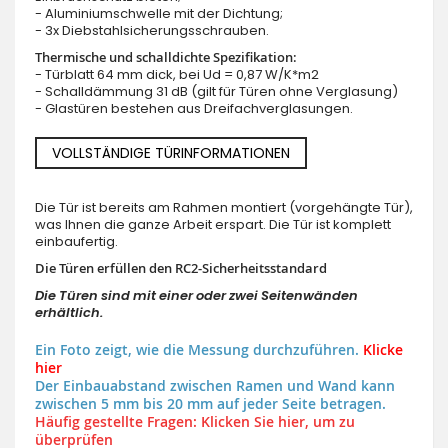
- Aluminiumschwelle mit der Dichtung;
- 3x Diebstahlsicherungsschrauben.
Thermische und schalldichte Spezifikation:
- Türblatt 64 mm dick, bei Ud = 0,87 W/K*m2
- Schalldämmung 31 dB (gilt für Türen ohne Verglasung)
- Glastüren bestehen aus Dreifachverglasungen.
VOLLSTÄNDIGE TÜRINFORMATIONEN
Die Tür ist bereits am Rahmen montiert (vorgehängte Tür),
was Ihnen die ganze Arbeit erspart. Die Tür ist komplett
einbaufertig.
Die Türen erfüllen den RC2-Sicherheitsstandard
Die Türen sind mit einer oder zwei Seitenwänden
erhältlich.
Ein Foto zeigt, wie die Messung durchzuführen.
Klicke
hier
Der Einbauabstand zwischen Ramen und Wand kann
zwischen 5 mm bis 20 mm auf jeder Seite betragen.
Häufig gestellte Fragen: Klicken Sie hier, um zu
überprüfen