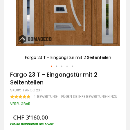
ilen
Fargo 23 T - Eingangstür mit 2 Seitenteilen
Zum
Fargo 23 T - Eingangstür mit 2
Anfang
Seitenteilen
der
Bildgalerie
SKU
FARGO 23 T
springen
BEWERTUNG:
1
BEWERTUNG
FÜGEN SIE IHRE BEWERTUNG HINZU
100
100
% OF
VERFÜGBAR
CHF 3’160.00
Preise beinhalten die MwSt