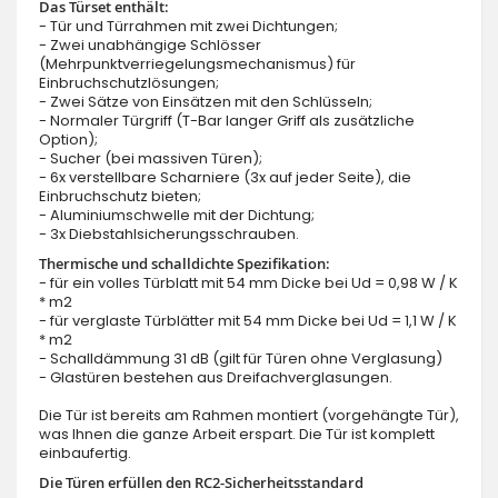
Das Türset enthält:
- Tür und Türrahmen mit zwei Dichtungen;
- Zwei unabhängige Schlösser
(Mehrpunktverriegelungsmechanismus) für
Einbruchschutzlösungen;
- Zwei Sätze von Einsätzen mit den Schlüsseln;
- Normaler Türgriff (T-Bar langer Griff als zusätzliche
Option);
- Sucher (bei massiven Türen);
- 6x verstellbare Scharniere (3x auf jeder Seite), die
Einbruchschutz bieten;
- Aluminiumschwelle mit der Dichtung;
- 3x Diebstahlsicherungsschrauben.
Thermische und schalldichte Spezifikation:
- für ein volles Türblatt mit 54 mm Dicke bei Ud = 0,98 W / K
* m2
- für verglaste Türblätter mit 54 mm Dicke bei Ud = 1,1 W / K
* m2
- Schalldämmung 31 dB (gilt für Türen ohne Verglasung)
- Glastüren bestehen aus Dreifachverglasungen.
Die Tür ist bereits am Rahmen montiert (vorgehängte Tür),
was Ihnen die ganze Arbeit erspart. Die Tür ist komplett
einbaufertig.
Die Türen erfüllen den RC2-Sicherheitsstandard