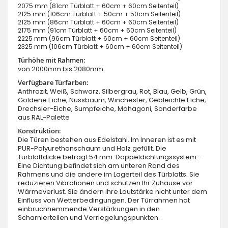
2075 mm (81cm Türblatt + 60cm + 60cm Seitenteil)
2125 mm (106cm Türblatt + 50cm + 50cm Seitenteil)
2125 mm (86cm Türblatt + 60cm + 60cm Seitenteil)
2175 mm (91cm Türblatt + 60cm + 60cm Seitenteil)
2225 mm (96cm Türblatt + 60cm + 60cm Seitenteil)
2325 mm (106cm Türblatt + 60cm + 60cm Seitenteil)
Türhöhe mit Rahmen:
von 2000mm bis 2080mm
Verfügbare Türfarben:
Anthrazit, Weiß, Schwarz, Silbergrau, Rot, Blau, Gelb, Grün,
Goldene Eiche, Nussbaum, Winchester, Gebleichte Eiche,
Drechsler-Eiche, Sumpfeiche, Mahagoni, Sonderfarbe
aus RAL-Palette
Konstruktion:
Die Türen bestehen aus Edelstahl. Im Inneren ist es mit
PUR-Polyurethanschaum und Holz gefüllt. Die
Türblattdicke beträgt 54 mm. Doppeldichtungssystem -
Eine Dichtung befindet sich am unteren Rand des
Rahmens und die andere im Lagerteil des Türblatts. Sie
reduzieren Vibrationen und schützen Ihr Zuhause vor
Wärmeverlust. Sie ändern ihre Lautstärke nicht unter dem
Einfluss von Wetterbedingungen. Der Türrahmen hat
einbruchhemmende Verstärkungen in den
Scharnierteilen und Verriegelungspunkten.