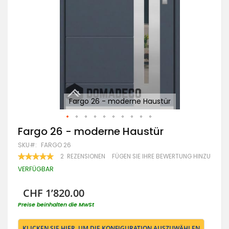
Fargo 26 - moderne Haustür
Zum
Fargo 26 - moderne Haustür
Anfang
SKU
FARGO 26
der
Bildgalerie
BEWERTUNG:
2
REZENSIONEN
FÜGEN SIE IHRE BEWERTUNG HINZU
100
100
springen
% OF
VERFÜGBAR
CHF 1’820.00
Preise beinhalten die MwSt
KLICKEN SIE HIER, UM DIE KONFIGURATION AUSZUWÄHLEN