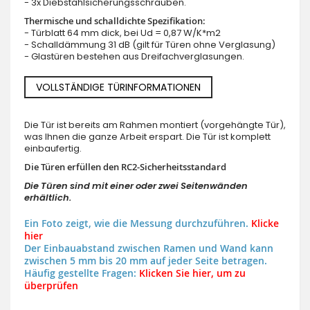
- 3x Diebstahlsicherungsschrauben.
Thermische und schalldichte Spezifikation:
- Türblatt 64 mm dick, bei Ud = 0,87 W/K*m2
- Schalldämmung 31 dB (gilt für Türen ohne Verglasung)
- Glastüren bestehen aus Dreifachverglasungen.
VOLLSTÄNDIGE TÜRINFORMATIONEN
Die Tür ist bereits am Rahmen montiert (vorgehängte Tür),
was Ihnen die ganze Arbeit erspart. Die Tür ist komplett
einbaufertig.
Die Türen erfüllen den RC2-Sicherheitsstandard
Die Türen sind mit einer oder zwei Seitenwänden
erhältlich.
Ein Foto zeigt, wie die Messung durchzuführen.
Klicke
hier
Der Einbauabstand zwischen Ramen und Wand kann
zwischen 5 mm bis 20 mm auf jeder Seite betragen.
Häufig gestellte Fragen:
Klicken Sie hier, um zu
überprüfen