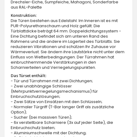
Drechsler-Eiche, Sumpfeiche, Mahagoni, Sonderfarbe
aus RAL-Palette
Konstruktion:
Die Türen bestehen aus Edelstahl. Im Inneren ist es mit
PUR-Polyurethanschaum und Holz gefüllt. Die
Türblattdicke beträgt 64 mm. Doppeldichtungssystem -
Eine Dichtung befindet sich am unteren Rand des
Rahmens und die andere im Lagerteil des Türblatts. Sie
reduzieren Vibrationen und schützen Ihr Zuhause vor
Wärmeverlust. Sie ändern ihre Lautstärke nicht unter dem
Einfluss von Wetterbedingungen. Der Türrahmen hat
einbruchhemmende Verstärkungen in den
Scharnierteilen und Verriegelungspunkten.
Das Türset enthält:
- Tür und Türrahmen mit zwei Dichtungen;
- Zwei unabhängige Schlösser
(Mehrpunktverriegelungsmechanismus) für
Einbruchschutzlösungen;
- Zwei Sätze von Einsätzen mit den Schlüsseln;
- Normaler Türgriff (T-Bar langer Griff als zusätzliche
Option);
- Sucher (bei massiven Türen);
- 6x verstellbare Scharniere (3x auf jeder Seite), die
Einbruchschutz bieten;
- Aluminiumschwelle mit der Dichtung;