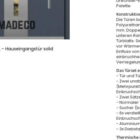
Drechsler-
Palette
Konstruktio
Die Türen b
Polyurethan
mm. Doppel
unteren Ra
Türblatts. 
vor Wärmeve
 - Hauseingangstür solid
Einfluss v
einbruchhe
Verriegelu
Das Türset e
- Tür und T
- Zwei una
(Mehrpunkt
Einbruchsc
- Zwei Sätz
- Normaler T
- Sucher (b
- 6x verstel
Einbruchsch
- Aluminium
- 3x Diebst
Thermische u