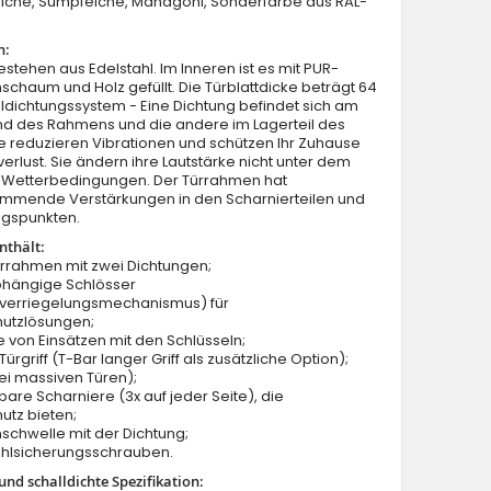
Eiche, Sumpfeiche, Mahagoni, Sonderfarbe aus RAL-
n:
estehen aus Edelstahl. Im Inneren ist es mit PUR-
schaum und Holz gefüllt. Die Türblattdicke beträgt 64
dichtungssystem - Eine Dichtung befindet sich am
nd des Rahmens und die andere im Lagerteil des
Sie reduzieren Vibrationen und schützen Ihr Zuhause
rlust. Sie ändern ihre Lautstärke nicht unter dem
Fargo 26A - Hauseingangstür solid
on Wetterbedingungen. Der Türrahmen hat
mmende Verstärkungen in den Scharnierteilen und
ngspunkten.
nthält:
ürrahmen mit zwei Dichtungen;
bhängige Schlösser
verriegelungsmechanismus) für
hutzlösungen;
e von Einsätzen mit den Schlüsseln;
ürgriff (T-Bar langer Griff als zusätzliche Option);
ei massiven Türen);
lbare Scharniere (3x auf jeder Seite), die
utz bieten;
schwelle mit der Dichtung;
ahlsicherungsschrauben.
nd schalldichte Spezifikation: