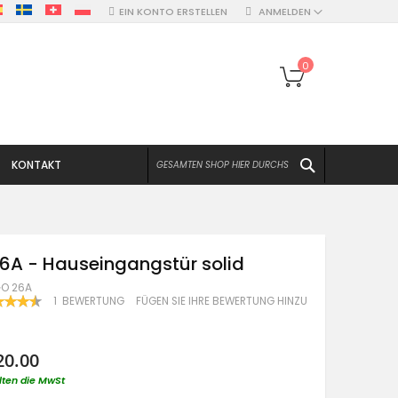
EIN KONTO ERSTELLEN
ANMELDEN
Mein Warenko
0
SUCHEN
KONTAKT
6A - Hauseingangstür solid
O 26A
WERTUNG:
1
BEWERTUNG
FÜGEN SIE IHRE BEWERTUNG HINZU
100
F
20.00
lten die MwSt