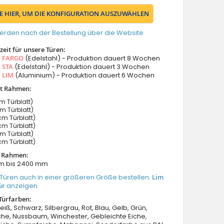
IE HIER, UM DIE KONFIGURATION AUSZUWÄHLEN
erden nach der Bestellung über die Website
eit für unsere Türen:
s
FARGO
(Edelstahl) - Produktion dauert 8 Wochen
s
STA
(Edelstahl) - Produktion dauert 3 Wochen
s
LIM
(Aluminium) - Produktion dauert 6 Wochen
it Rahmen:
 Türblatt)
 Türblatt)
m Türblatt)
m Türblatt)
 Türblatt)
m Türblatt)
t Rahmen:
m bis 2400 mm
Türen auch in einer größeren Größe bestellen.
Lim
ür
anzeigen
Türfarben:
eiß, Schwarz, Silbergrau, Rot, Blau, Gelb, Grün,
he, Nussbaum, Winchester, Gebleichte Eiche,