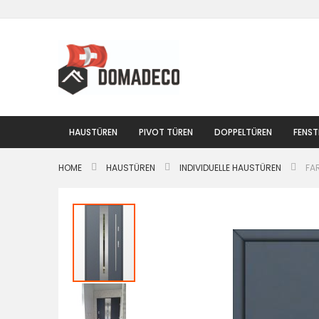
Zum
Inhalt
springen
HAUSTÜREN
PIVOT TÜREN
DOPPELTÜREN
FENST
HOME
HAUSTÜREN
INDIVIDUELLE HAUSTÜREN
FA
Zum
Ende
der
Bildgalerie
springen