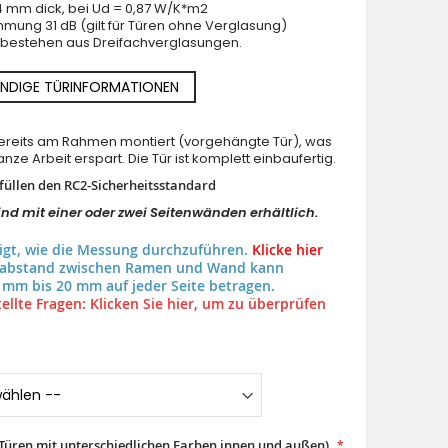
64 mm dick, bei Ud = 0,87 W/K*m2
mung 31 dB (gilt für Türen ohne Verglasung)
n bestehen aus Dreifachverglasungen.
NDIGE TÜRINFORMATIONEN
 bereits am Rahmen montiert (vorgehängte Tür), was
nze Arbeit erspart. Die Tür ist komplett einbaufertig.
rfüllen den RC2-Sicherheitsstandard
ind mit einer oder zwei Seitenwänden erhältlich.
eigt, wie die Messung durchzuführen.
Klicke hier
uabstand zwischen Ramen und Wand kann
 mm bis 20 mm auf jeder Seite betragen.
ellte Fragen: Klicken Sie hier, um zu überprüfen
(Türen mit unterschiedlichen Farben innen und außen)