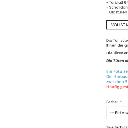
- Türblatt 
- Schalldäm
- Glastüre
VOLLSTÄ
Die Tür ist
Ihnen die ga
Die Türen e
Die Türen s
Ein Foto z
Der Einba
zwischen 5
Häufig gest
Farbe:
Zweifarbig 