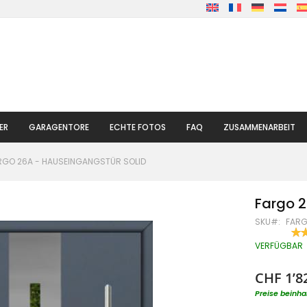
ER
GARAGENTORE
ECHTE FOTOS
FAQ
ZUSAMMENARBEIT
RGO 26A - HAUSEINGANGSTÜR SOLID
Fargo 2
SKU
FARG
BE
90
% O
VERFÜGBAR
CHF 1’8
Preise beinha