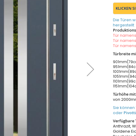
KLICKEN S
Die Türen w
hergestellt
Produktionsz
Tür namen
Tür namen
Tür namen
Türbreite m
901mm(79cm
951mm(84cm
1001mm(89c
1051mm(94c
1101mm(99cm
1151mm(104c
Türhöhe mi
von 2000m
Sie können 
oder
Pivott
Verfügbare 
Anthrazit, W
Goldene Eic