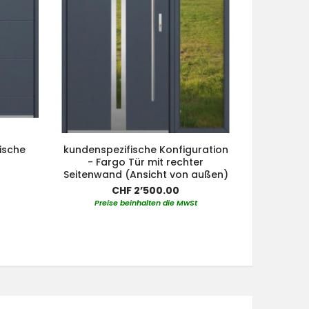
ische
kundenspezifische Konfiguration
kundensp
- Fargo Tür mit rechter
- Fargo-T
Seitenwand (Ansicht von außen)
(A
CHF 2’500.00
Preise beinhalten die MwSt
Pre