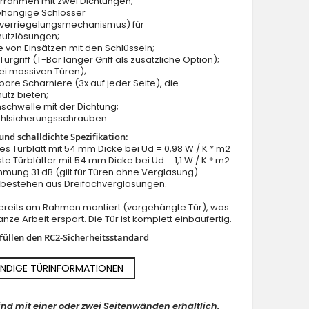
ürrahmen mit zwei Dichtungen;
bhängige Schlösser
verriegelungsmechanismus) für
hutzlösungen;
e von Einsätzen mit den Schlüsseln;
ürgriff (T-Bar langer Griff als zusätzliche Option);
ei massiven Türen);
lbare Scharniere (3x auf jeder Seite), die
utz bieten;
schwelle mit der Dichtung;
ahlsicherungsschrauben.
nd schalldichte Spezifikation:
lles Türblatt mit 54 mm Dicke bei Ud = 0,98 W / K * m2
ste Türblätter mit 54 mm Dicke bei Ud = 1,1 W / K * m2
mung 31 dB (gilt für Türen ohne Verglasung)
n bestehen aus Dreifachverglasungen.
 bereits am Rahmen montiert (vorgehängte Tür), was
nze Arbeit erspart. Die Tür ist komplett einbaufertig.
rfüllen den RC2-Sicherheitsstandard
NDIGE TÜRINFORMATIONEN
ind mit einer oder zwei Seitenwänden erhältlich.