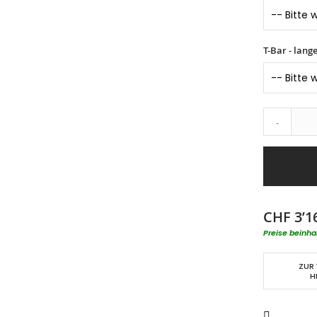
T-Bar - lang
-
CHF 3’1
Preise beinha
ZUR
H