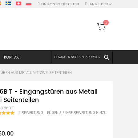
EIN KONTO ERSTELLEN
ANMELDEN
Mein Warenko
0
SUCHEN
KONTAKT
REN AUS METALL MIT ZWEI SEITENTEILEN
6B T - Eingangstüren aus Metall
i Seitenteilen
O 26B T
WERTUNG:
1
BEWERTUNG
FÜGEN SIE IHRE BEWERTUNG HINZU
100
F
60.00