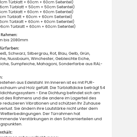
cm Türblatt + 60cm + 60cm Seitenteil)
6cm Türblatt + 50cm + 50cm Seitenteil)
cm Türblatt + 60cm + 60cm Seitenteil)
cm Türblatt + 60cm + 60cm Seitenteil)
cm Türblatt + 60cm + 60cm Seitenteil)
6cm Türblatt + 60cm + 60cm Seitenteil)
t Rahmen:
m bis 2080mm
Fargo 26B T - Eingangstüren aus Metall mit zwei Seitent
Türfarben:
eiß, Schwarz, Silbergrau, Rot, Blau, Gelb, Grün,
he, Nussbaum, Winchester, Gebleichte Eiche,
Eiche, Sumpfeiche, Mahagoni, Sonderfarbe aus RAL-
n:
estehen aus Edelstahl. Im Inneren ist es mit PUR-
schaum und Holz gefüllt. Die Türblattdicke beträgt 54
dichtungssystem - Eine Dichtung befindet sich am
nd des Rahmens und die andere im Lagerteil des
Sie reduzieren Vibrationen und schützen Ihr Zuhause
rlust. Sie ändern ihre Lautstärke nicht unter dem
on Wetterbedingungen. Der Türrahmen hat
mmende Verstärkungen in den Scharnierteilen und
ngspunkten.
nthält: