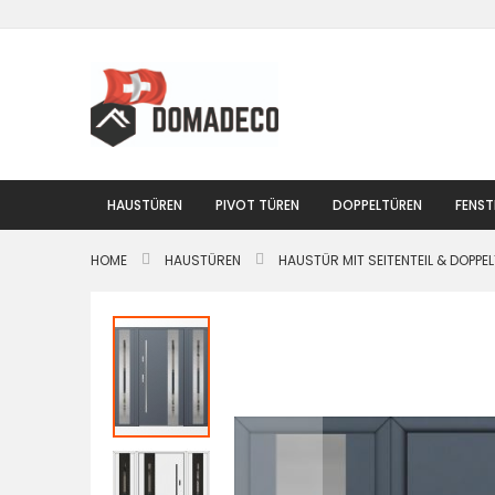
Zum
Inhalt
springen
HAUSTÜREN
PIVOT TÜREN
DOPPELTÜREN
FENST
HOME
HAUSTÜREN
HAUSTÜR MIT SEITENTEIL & DOPPE
Zum
Ende
der
Bildgalerie
springen