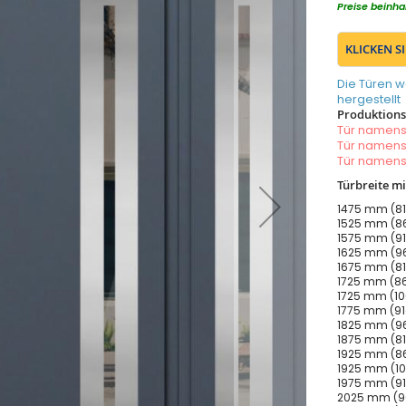
Preise beinha
KLICKEN S
Die Türen w
hergestellt
Produktionsz
Tür namen
Tür namen
Tür namen
Türbreite m
1475 mm (81
1525 mm (86
1575 mm (91
1625 mm (96
1675 mm (81
1725 mm (86
1725 mm (10
1775 mm (91
1825 mm (96
1875 mm (81
1925 mm (86
1925 mm (10
1975 mm (91
2025 mm (96