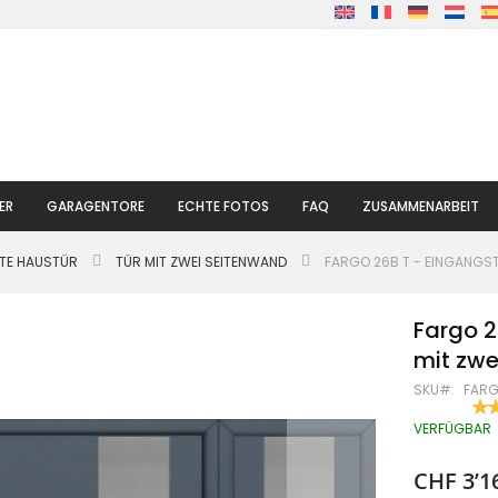
ER
GARAGENTORE
ECHTE FOTOS
FAQ
ZUSAMMENARBEIT
LTE HAUSTÜR
TÜR MIT ZWEI SEITENWAND
FARGO 26B T - EINGANGSTÜ
Fargo 2
mit zwe
SKU
FARG
BE
100
% O
VERFÜGBAR
CHF 3’1