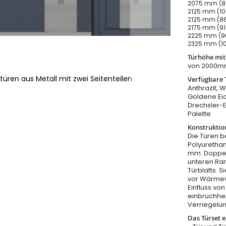
2075 mm (81
2125 mm (10
2125 mm (86
2175 mm (91
2225 mm (96
2325 mm (10
Türhöhe mi
von 2000m
türen aus Metall mit zwei Seitenteilen
Verfügbare 
Anthrazit, W
Goldene Eic
Drechsler-
Palette
Konstruktio
Die Türen b
Polyurethan
mm. Doppel
unteren Ra
Türblatts. 
vor Wärmeve
Einfluss v
einbruchhe
Verriegelu
Das Türset e