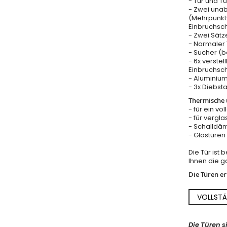
- Tür und T
- Zwei una
(Mehrpunkt
Einbruchsc
- Zwei Sätz
- Normaler T
- Sucher (b
- 6x verstel
Einbruchsch
- Aluminium
- 3x Diebst
Thermische u
- für ein vo
- für vergla
- Schalldäm
- Glastüre
Die Tür ist
Ihnen die ga
Die Türen e
VOLLSTÄ
Die Türen s