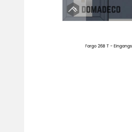
nteilen
Fargo 26B T - Eingangs
Zum
Anfang
der
Bildgalerie
springen