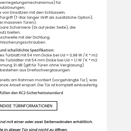
verriegelungsmechanismus) für
hutzlösungen;
e von Einsätzen mit den Schlüsseln;
ürgriff (T-Bar langer Griff als zusätzliche Option);
ei massiven Türen);
lbare Scharniere (3x auf jeder Seite), die
utz bieten;
schwelle mit der Dichtung;
ahlsicherungsschrauben.
nd schalldichte Spezifikation:
lles Türblatt mit 54 mm Dicke bei Ud = 0,98 W / K * m2
ste Türblätter mit 54 mm Dicke bei Ud = 1,1 W / K * m2
mung 31 dB (gilt für Türen ohne Verglasung)
n bestehen aus Dreifachverglasungen.
 bereits am Rahmen montiert (vorgehängte Tür), was
nze Arbeit erspart. Die Tür ist komplett einbaufertig.
rfüllen den RC2-Sicherheitsstandard
NDIGE TÜRINFORMATIONEN
ind mit einer oder zwei Seitenwänden erhältlich.
e in dieser Tür sind nicht zu öffnen.