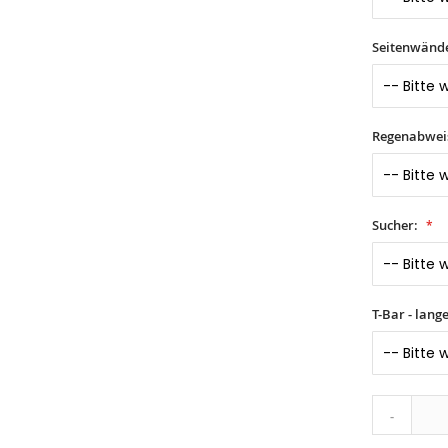
Seitenwände 
Regenabwei
Sucher:
T-Bar - lang
-