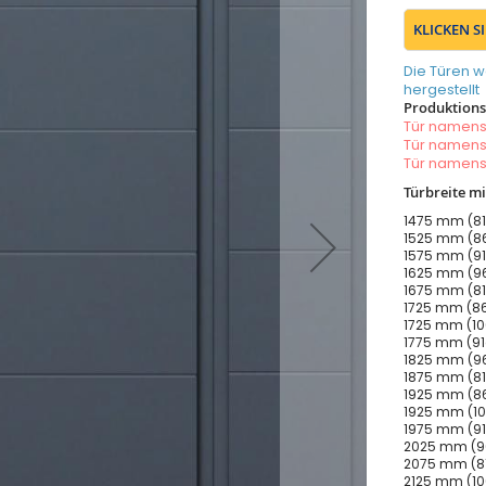
KLICKEN S
Die Türen w
hergestellt
Produktionsz
Tür namen
Tür namen
Tür namen
Türbreite m
1475 mm (81
1525 mm (86
1575 mm (91
1625 mm (96
1675 mm (81
1725 mm (86
1725 mm (10
1775 mm (91
1825 mm (96
1875 mm (81
1925 mm (86
1925 mm (10
1975 mm (91
2025 mm (96
2075 mm (81
2125 mm (10