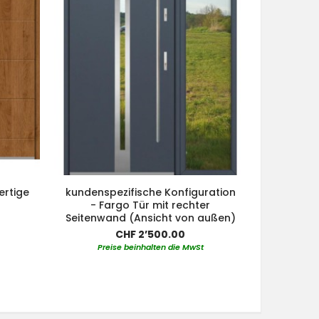
ertige
kundenspezifische Konfiguration
kundensp
- Fargo Tür mit rechter
- Fargo-T
Seitenwand (Ansicht von außen)
(A
CHF 2’500.00
Preise beinhalten die MwSt
Pre