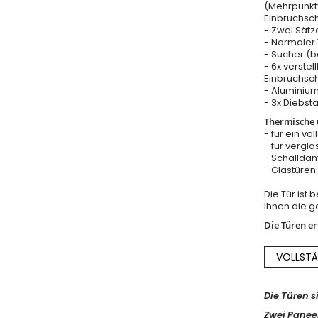
(Mehrpunkt
Einbruchsc
- Zwei Sätz
- Normaler T
- Sucher (b
- 6x verstel
Einbruchsch
- Aluminium
- 3x Diebst
Thermische u
- für ein vo
- für vergla
- Schalldäm
- Glastüre
Die Tür ist
Ihnen die ga
Die Türen e
VOLLSTÄ
Die Türen s
Zwei Paneel