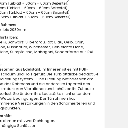
cm Türblatt + 60cm + 60cm Seitenteil)
cm Türblatt + 60cm + 60cm Seitenteil)
cm Türblatt + 60cm + 60cm Seitenteil)
6cm Türblatt + 60cm + 60cm Seitenteil)
t Rahmen:
m bis 2080mm
Türfarben:
eiß, Schwarz, Silbergrau, Rot, Blau, Gelb, Grün,
Fargo 26F T - Tür mit Seitenteilen
he, Nussbaum, Winchester, Gebleichte Eiche,
Eiche, Sumpfeiche, Mahagoni, Sonderfarbe aus RAL-
n:
estehen aus Edelstahl. Im Inneren ist es mit PUR-
schaum und Holz gefüllt. Die Türblattdicke beträgt 54
dichtungssystem - Eine Dichtung befindet sich am
nd des Rahmens und die andere im Lagerteil des
Sie reduzieren Vibrationen und schützen Ihr Zuhause
rlust. Sie ändern ihre Lautstärke nicht unter dem
on Wetterbedingungen. Der Türrahmen hat
mmende Verstärkungen in den Scharnierteilen und
ngspunkten.
nthält:
ürrahmen mit zwei Dichtungen;
bhängige Schlösser