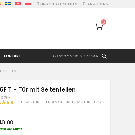
EIN KONTO ERSTELLEN
ANMELDEN
Mein Warenko
0
SUCHEN
KONTAKT
TENTEILEN
6F T - Tür mit Seitenteilen
O 26F T
WERTUNG:
1
BEWERTUNG
FÜGEN SIE IHRE BEWERTUNG HINZU
100
F
40.00
lten die MwSt