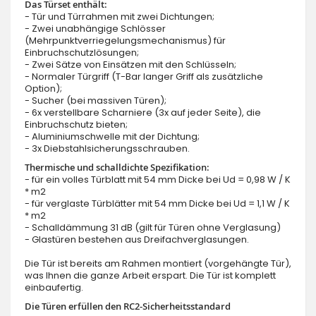
Das Türset enthält:
- Tür und Türrahmen mit zwei Dichtungen;
- Zwei unabhängige Schlösser
(Mehrpunktverriegelungsmechanismus) für
Einbruchschutzlösungen;
- Zwei Sätze von Einsätzen mit den Schlüsseln;
- Normaler Türgriff (T-Bar langer Griff als zusätzliche
Option);
- Sucher (bei massiven Türen);
- 6x verstellbare Scharniere (3x auf jeder Seite), die
Einbruchschutz bieten;
- Aluminiumschwelle mit der Dichtung;
- 3x Diebstahlsicherungsschrauben.
Thermische und schalldichte Spezifikation:
- für ein volles Türblatt mit 54 mm Dicke bei Ud = 0,98 W / K
* m2
- für verglaste Türblätter mit 54 mm Dicke bei Ud = 1,1 W / K
* m2
- Schalldämmung 31 dB (gilt für Türen ohne Verglasung)
- Glastüren bestehen aus Dreifachverglasungen.
Die Tür ist bereits am Rahmen montiert (vorgehängte Tür),
was Ihnen die ganze Arbeit erspart. Die Tür ist komplett
einbaufertig.
Die Türen erfüllen den RC2-Sicherheitsstandard