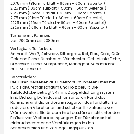
2075 mm (81cm Türblatt + 60cm + 60cm Seitenteil)
2125 mm (106cm Türblatt + 50cm + 50cm Seitenteil)
2125 mm (86cm Türblatt + 60cm + 60cm Seitenteil)
2175 mm (91cm Türblatt + 60cm + 60cm Seitenteil)
2225 mm (96cm Türblatt + 60cm + 60cm Seitenteil)
2325 mm (106cm Türblatt + 60cm + 60cm Seitenteil)
Türhöhe mit Rahmen:
von 2000mm bis 2080mm
Verfügbare Türfarben:
Anthrazit, Weiß, Schwarz, Silbergrau, Rot, Blau, Gelb, Grün,
Goldene Eiche, Nussbaum, Winchester, Gebleichte Eiche,
Drechsler-Eiche, Sumpfeiche, Mahagoni, Sonderfarbe
aus RAL-Palette
Konstruktion:
Die Türen bestehen aus Edelstahl. Im Inneren ist es mit
PUR-Polyurethanschaum und Holz gefüllt. Die
Türblattdicke beträgt 54 mm. Doppeldichtungssystem -
Eine Dichtung befindet sich am unteren Rand des
Rahmens und die andere im Lagerteil des Türblatts. Sie
reduzieren Vibrationen und schützen Ihr Zuhause vor
Wärmeverlust. Sie ändern ihre Lautstärke nicht unter dem
Einfluss von Wetterbedingungen. Der Türrahmen hat
einbruchhemmende Verstärkungen in den
Scharnierteilen und Verriegelungspunkten.