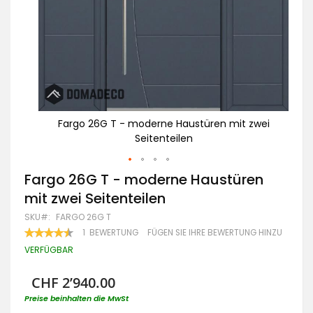
zwei
Fargo 26G T - moderne Haustüren mit zwei
Seitenteilen
Zum
Fargo 26G T - moderne Haustüren
Anfang
mit zwei Seitenteilen
der
Bildgalerie
SKU
FARGO 26G T
springen
BEWERTUNG:
1
BEWERTUNG
FÜGEN SIE IHRE BEWERTUNG HINZU
90
100
% OF
VERFÜGBAR
CHF 2’940.00
Preise beinhalten die MwSt