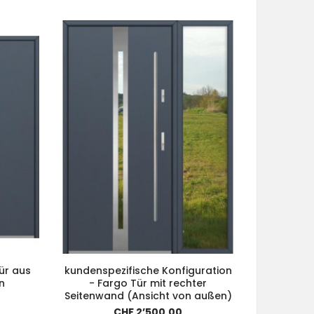
ür aus
kundenspezifische Konfiguration
kundensp
n
- Fargo Tür mit rechter
- Fargo-T
Seitenwand (Ansicht von außen)
(A
CHF 2’500.00