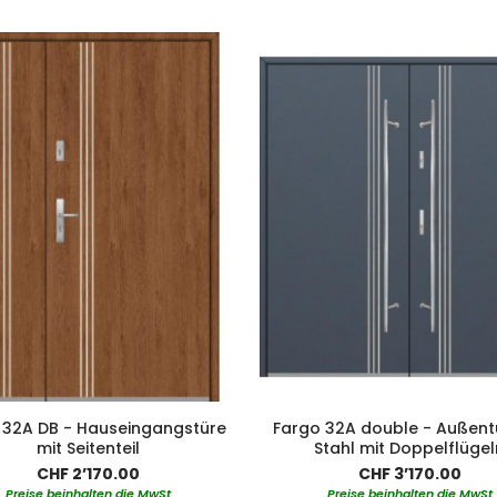
 32A DB - Hauseingangstüre
Fargo 32A double - Außent
mit Seitenteil
Stahl mit Doppelflügel
CHF 2’170.00
CHF 3’170.00
Preise beinhalten die MwSt
Preise beinhalten die MwSt