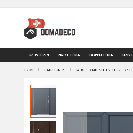
Zum
Inhalt
springen
HAUSTÜREN
PIVOT TÜREN
DOPPELTÜREN
FENST
HOME
HAUSTÜREN
HAUSTÜR MIT SEITENTEIL & DOPPE
Zum
Ende
der
Bildgalerie
springen