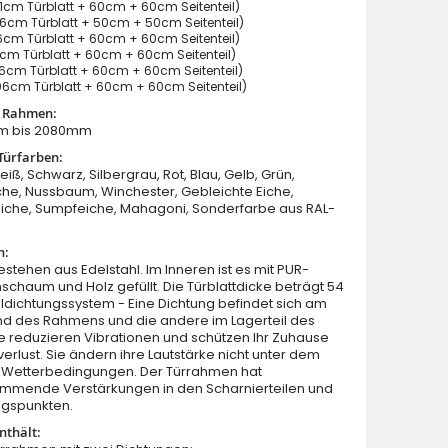
cm Türblatt + 60cm + 60cm Seitenteil)
6cm Türblatt + 50cm + 50cm Seitenteil)
cm Türblatt + 60cm + 60cm Seitenteil)
cm Türblatt + 60cm + 60cm Seitenteil)
cm Türblatt + 60cm + 60cm Seitenteil)
6cm Türblatt + 60cm + 60cm Seitenteil)
t Rahmen:
m bis 2080mm
Fargo 32A T - Haustüren Simply Edelstahl mit zwei Seiten
Türfarben:
eiß, Schwarz, Silbergrau, Rot, Blau, Gelb, Grün,
he, Nussbaum, Winchester, Gebleichte Eiche,
Eiche, Sumpfeiche, Mahagoni, Sonderfarbe aus RAL-
n:
estehen aus Edelstahl. Im Inneren ist es mit PUR-
schaum und Holz gefüllt. Die Türblattdicke beträgt 54
dichtungssystem - Eine Dichtung befindet sich am
nd des Rahmens und die andere im Lagerteil des
Sie reduzieren Vibrationen und schützen Ihr Zuhause
rlust. Sie ändern ihre Lautstärke nicht unter dem
on Wetterbedingungen. Der Türrahmen hat
mmende Verstärkungen in den Scharnierteilen und
ngspunkten.
nthält: