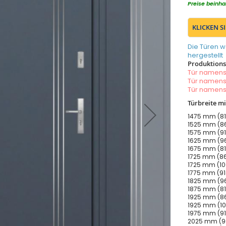
Preise beinha
KLICKEN S
Die Türen w
hergestellt
Produktionsz
Tür namen
Tür namen
Tür namen
Türbreite m
1475 mm (81
1525 mm (86
1575 mm (91
1625 mm (96
1675 mm (81
1725 mm (86
1725 mm (10
1775 mm (91
1825 mm (96
1875 mm (81
1925 mm (86
1925 mm (10
1975 mm (91
2025 mm (96