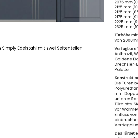
2075 mm (81
2125 mm (10
2125 mm (86
2175 mm (91
2225 mm (96
2325 mm (10
Türhöhe mi
von 2000m
 Simply Edelstahl mit zwei Seitenteilen
Verfügbare 
Anthrazit, W
Goldene Eic
Drechsler-
Palette
Konstruktio
Die Türen b
Polyurethan
mm. Doppel
unteren Ra
Türblatts. 
vor Wärmeve
Einfluss v
einbruchhe
Verriegelu
Das Türset e