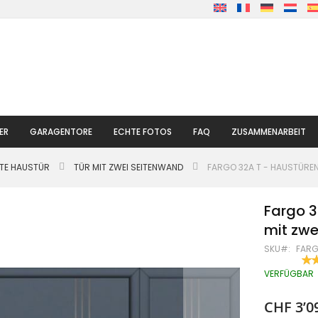
ER
GARAGENTORE
ECHTE FOTOS
FAQ
ZUSAMMENARBEIT
LTE HAUSTÜR
TÜR MIT ZWEI SEITENWAND
FARGO 32A T - HAUSTÜREN 
Fargo 3
mit zwe
SKU
FARG
BE
100
% O
VERFÜGBAR
CHF 3’0