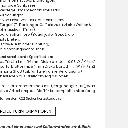
ürrahmen mit zwei Dichtungen;
bhängige Schlösser
verriegelungsmechanismus) für
hutzlösungen;
e von Einsätzen mit den Schlüsseln;
ürgriff (T-Bar langer Griff als zusätzliche Option);
ei massiven Türen);
lbare Scharniere (3x auf jeder Seite), die
utz bieten;
schwelle mit der Dichtung;
ahlsicherungsschrauben.
nd schalldichte Spezifikation:
lles Türblatt mit 54 mm Dicke bei Ud = 0,98 W / K * m2
ste Türblätter mit 54 mm Dicke bei Ud = 1,1 W / K * m2
mung 31 dB (gilt für Türen ohne Verglasung)
n bestehen aus Dreifachverglasungen.
 bereits am Rahmen montiert (vorgehängte Tür), was
nze Arbeit erspart. Die Tür ist komplett einbaufertig.
rfüllen den RC2-Sicherheitsstandard
NDIGE TÜRINFORMATIONEN
ind mit einer oder zwei Seitenwänden erhältlich.