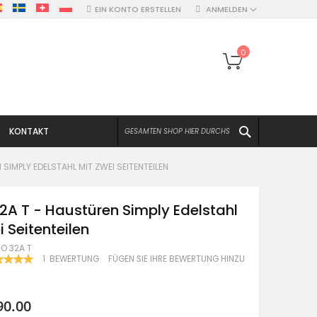
EIN KONTO ERSTELLEN
ANMELDEN
Mein Warenko
0
SUCHEN
KONTAKT
SIMPLY EDELSTAHL MIT ZWEI SEITENTEILEN
2A T - Haustüren Simply Edelstahl
i Seitenteilen
O 32A T
WERTUNG:
1
BEWERTUNG
FÜGEN SIE IHRE BEWERTUNG HINZU
100
F
90.00