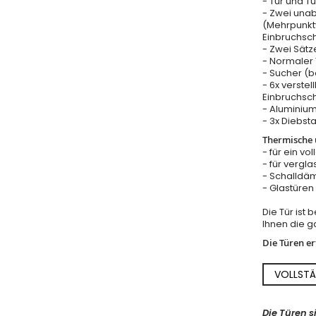
- Tür und T
- Zwei una
(Mehrpunkt
Einbruchsc
- Zwei Sätz
- Normaler T
- Sucher (b
- 6x verstel
Einbruchsch
- Aluminium
- 3x Diebst
Thermische u
- für ein vo
- für vergla
- Schalldäm
- Glastüre
Die Tür ist
Ihnen die ga
Die Türen e
VOLLSTÄ
Die Türen s