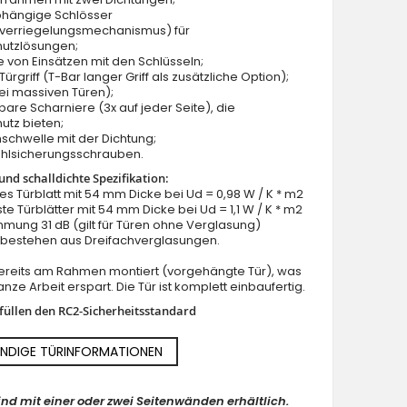
bhängige Schlösser
verriegelungsmechanismus) für
hutzlösungen;
e von Einsätzen mit den Schlüsseln;
ürgriff (T-Bar langer Griff als zusätzliche Option);
ei massiven Türen);
lbare Scharniere (3x auf jeder Seite), die
utz bieten;
schwelle mit der Dichtung;
ahlsicherungsschrauben.
nd schalldichte Spezifikation:
lles Türblatt mit 54 mm Dicke bei Ud = 0,98 W / K * m2
ste Türblätter mit 54 mm Dicke bei Ud = 1,1 W / K * m2
mung 31 dB (gilt für Türen ohne Verglasung)
n bestehen aus Dreifachverglasungen.
 bereits am Rahmen montiert (vorgehängte Tür), was
nze Arbeit erspart. Die Tür ist komplett einbaufertig.
rfüllen den RC2-Sicherheitsstandard
NDIGE TÜRINFORMATIONEN
ind mit einer oder zwei Seitenwänden erhältlich.