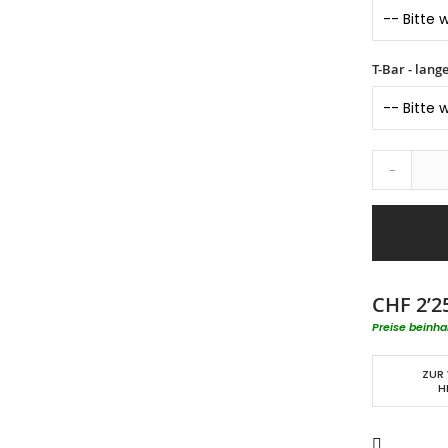
T-Bar - lang
-
CHF 2’2
Preise beinha
ZUR
H