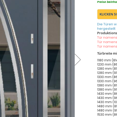
Preise beinha
KLICKEN S
Die Türen w
hergestellt
Produktionsz
Tür namen
Tür namen
Tür namen
Türbreite m
1180 mm (81c
1230 mm (86
1280 mm (81
1280 mm (91
1330 mm (86
1330 mm (96
1380 mm (81
1380 mm (91
1430 mm (86
1430 mm (96
1430 mm (10
1480 mm (81
1480 mm (91
1530 mm (86