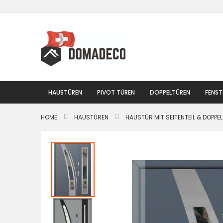
Zum
Inhalt
springen
HAUSTÜREN
PIVOT TÜREN
DOPPELTÜREN
FENST
HOME
HAUSTÜREN
HAUSTÜR MIT SEITENTEIL & DOPPE
Zum
Ende
der
Bildgalerie
springen