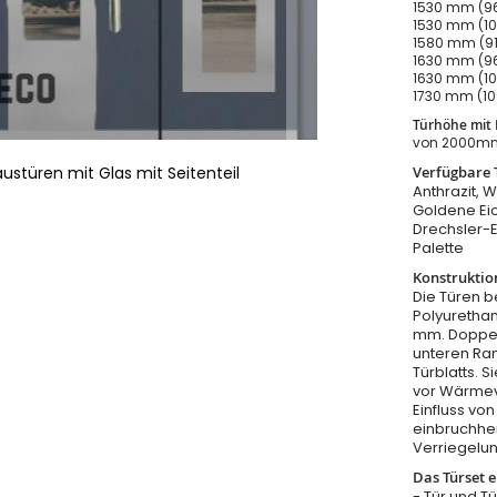
1530 mm (96
1530 mm (10
1580 mm (91
1630 mm (96
1630 mm (10
1730 mm (10
Türhöhe mit
von 2000m
Verfügbare 
ustüren mit Glas mit Seitenteil
Anthrazit, W
Goldene Eic
Drechsler-
Palette
Konstruktio
Die Türen b
Polyurethan
mm. Doppel
unteren Ra
Türblatts. 
vor Wärmeve
Einfluss v
einbruchhe
Verriegelu
Das Türset e
- Tür und T