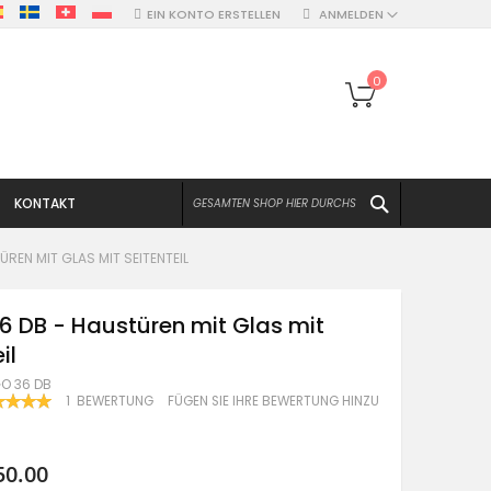
EIN KONTO ERSTELLEN
ANMELDEN
Mein Warenko
0
SUCHEN
KONTAKT
REN MIT GLAS MIT SEITENTEIL
6 DB - Haustüren mit Glas mit
il
O 36 DB
WERTUNG:
1
BEWERTUNG
FÜGEN SIE IHRE BEWERTUNG HINZU
100
F
50.00