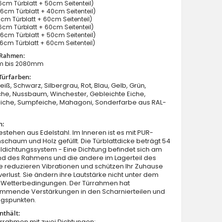
cm Türblatt + 50cm Seitenteil)
6cm Türblatt + 40cm Seitenteil)
cm Türblatt + 60cm Seitenteil)
cm Türblatt + 60cm Seitenteil)
6cm Türblatt + 50cm Seitenteil)
6cm Türblatt + 60cm Seitenteil)
 Rahmen:
m bis 2080mm
Türfarben:
Fargo 36 DB - Haustüren mit Glas mit Seitenteil
eiß, Schwarz, Silbergrau, Rot, Blau, Gelb, Grün,
he, Nussbaum, Winchester, Gebleichte Eiche,
Eiche, Sumpfeiche, Mahagoni, Sonderfarbe aus RAL-
n:
estehen aus Edelstahl. Im Inneren ist es mit PUR-
schaum und Holz gefüllt. Die Türblattdicke beträgt 54
dichtungssystem - Eine Dichtung befindet sich am
nd des Rahmens und die andere im Lagerteil des
Sie reduzieren Vibrationen und schützen Ihr Zuhause
rlust. Sie ändern ihre Lautstärke nicht unter dem
on Wetterbedingungen. Der Türrahmen hat
mmende Verstärkungen in den Scharnierteilen und
ngspunkten.
nthält:
ürrahmen mit zwei Dichtungen;