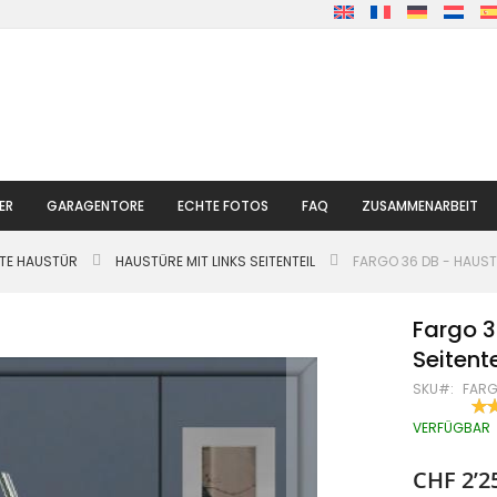
ER
GARAGENTORE
ECHTE FOTOS
FAQ
ZUSAMMENARBEIT
LTE HAUSTÜR
HAUSTÜRE MIT LINKS SEITENTEIL
FARGO 36 DB - HAUSTÜ
Fargo 3
Seitente
SKU
FARG
BE
100
% O
VERFÜGBAR
CHF 2’2