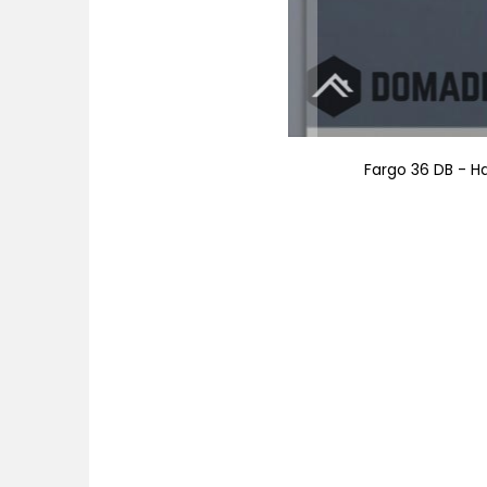
Fargo 36 DB - Ha
Zum
Anfang
der
Bildgalerie
springen