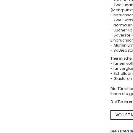
- Zwei una
(Mehrpunkt
Einbruchsc
- Zwei Sätz
- Normaler T
- Sucher (b
- 6x verstel
Einbruchsch
- Aluminium
- 3x Diebst
Thermische u
- für ein vo
- für vergla
- Schalldäm
- Glastüre
Die Tür ist
Ihnen die ga
Die Türen e
VOLLSTÄ
Die Türen s