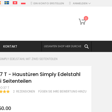
EIN KONTO ERSTELLEN
ANMELDEN
Mein Warenko
0
SUCHEN
KONTAKT
IMPLY EDELSTAHL MIT ZWEI SEITENTEILEN
7 T - Haustüren Simply Edelstahl
i Seitenteilen
O 37 T
ERTUNG:
2
REZENSIONEN
FÜGEN SIE IHRE BEWERTUNG HINZU
100
60.00