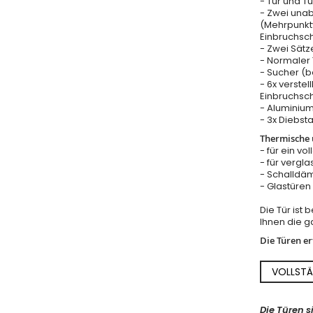
- Tür und T
- Zwei una
(Mehrpunkt
Einbruchsc
- Zwei Sätz
- Normaler T
- Sucher (b
- 6x verstel
Einbruchsch
- Aluminium
- 3x Diebst
Thermische u
- für ein vo
- für vergla
- Schalldäm
- Glastüre
Die Tür ist
Ihnen die ga
Die Türen e
VOLLSTÄ
Die Türen s