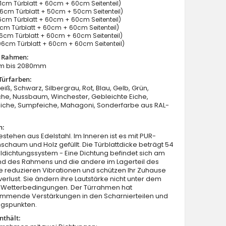
cm Türblatt + 60cm + 60cm Seitenteil)
6cm Türblatt + 50cm + 50cm Seitenteil)
cm Türblatt + 60cm + 60cm Seitenteil)
cm Türblatt + 60cm + 60cm Seitenteil)
cm Türblatt + 60cm + 60cm Seitenteil)
6cm Türblatt + 60cm + 60cm Seitenteil)
t Rahmen:
m bis 2080mm
Fargo 37 T - Haustüren Simply Edelstahl mit zwei Seitent
Türfarben:
eiß, Schwarz, Silbergrau, Rot, Blau, Gelb, Grün,
he, Nussbaum, Winchester, Gebleichte Eiche,
Eiche, Sumpfeiche, Mahagoni, Sonderfarbe aus RAL-
n:
estehen aus Edelstahl. Im Inneren ist es mit PUR-
schaum und Holz gefüllt. Die Türblattdicke beträgt 54
dichtungssystem - Eine Dichtung befindet sich am
nd des Rahmens und die andere im Lagerteil des
Sie reduzieren Vibrationen und schützen Ihr Zuhause
rlust. Sie ändern ihre Lautstärke nicht unter dem
on Wetterbedingungen. Der Türrahmen hat
mmende Verstärkungen in den Scharnierteilen und
ngspunkten.
nthält: