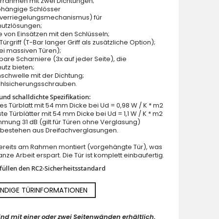
ürrahmen mit zwei Dichtungen;
bhängige Schlösser
verriegelungsmechanismus) für
hutzlösungen;
e von Einsätzen mit den Schlüsseln;
ürgriff (T-Bar langer Griff als zusätzliche Option);
ei massiven Türen);
lbare Scharniere (3x auf jeder Seite), die
utz bieten;
schwelle mit der Dichtung;
ahlsicherungsschrauben.
nd schalldichte Spezifikation:
lles Türblatt mit 54 mm Dicke bei Ud = 0,98 W / K * m2
ste Türblätter mit 54 mm Dicke bei Ud = 1,1 W / K * m2
mung 31 dB (gilt für Türen ohne Verglasung)
n bestehen aus Dreifachverglasungen.
 bereits am Rahmen montiert (vorgehängte Tür), was
nze Arbeit erspart. Die Tür ist komplett einbaufertig.
rfüllen den RC2-Sicherheitsstandard
NDIGE TÜRINFORMATIONEN
ind mit einer oder zwei Seitenwänden erhältlich.