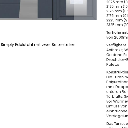
2075 mm (81
2125 mm (10
2125 mm (86
2175 mm (91
2225 mm (96
2325 mm (10
Türhöhe mi
von 2000m
Simply Edelstahl mit zwei Seitenteilen
Verfügbare 
Anthrazit, W
Goldene Eic
Drechsler-
Palette
Konstruktio
Die Türen b
Polyurethan
mm. Doppel
unteren Ra
Türblatts. 
vor Wärmeve
Einfluss v
einbruchhe
Verriegelu
Das Türset e