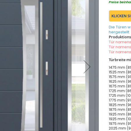
Preise beinha
KLICKEN S
Die Türen w
hergestellt
Produktionsz
Tür namen
Tür namen
Tür namen
Türbreite m
1475 mm (81
1525 mm (86
1575 mm (91
1625 mm (96
1675 mm (81
1725 mm (86
1725 mm (10
1775 mm (91
1825 mm (96
1875 mm (81
1925 mm (86
1925 mm (10
1975 mm (91
2025 mm (96