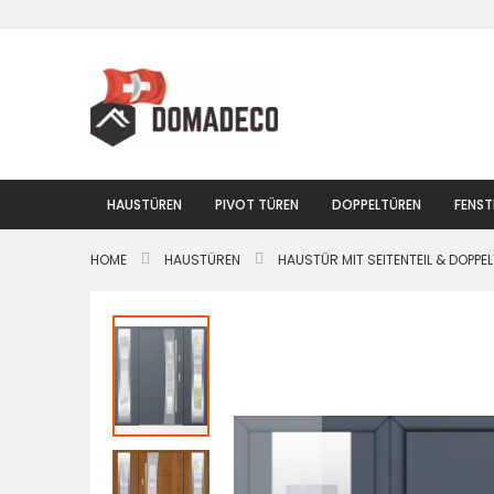
Zum
Inhalt
springen
HAUSTÜREN
PIVOT TÜREN
DOPPELTÜREN
FENST
HOME
HAUSTÜREN
HAUSTÜR MIT SEITENTEIL & DOPPE
Zum
Ende
der
Bildgalerie
springen