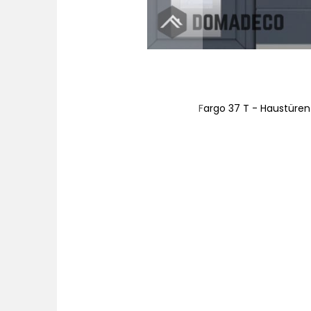
nteilen
Fargo 37 T - Haustüren 
Zum
Anfang
der
Bildgalerie
springen