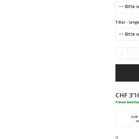
T-Bar - lang
-
CHF 3’1
Preise beinha
ZUR
H