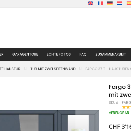
ER
GARAGENTORE
ECHTE FOTOS
FAQ
ZUSAMMENARBEIT
LTE HAUSTÜR
TÜR MIT ZWEI SEITENWAND
FARGO 37 T - HAUSTÜREN S
Fargo 3
mit zwe
SKU
FARG
BEW
100
% OF
VERFÜGBAR
CHF 3’1