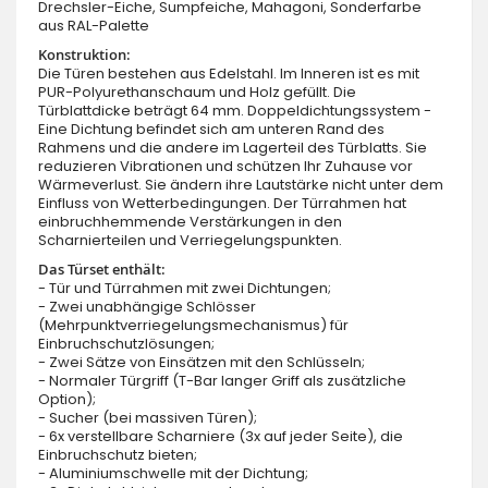
Drechsler-Eiche, Sumpfeiche, Mahagoni, Sonderfarbe
aus RAL-Palette
Konstruktion:
Die Türen bestehen aus Edelstahl. Im Inneren ist es mit
PUR-Polyurethanschaum und Holz gefüllt. Die
Türblattdicke beträgt 64 mm. Doppeldichtungssystem -
Eine Dichtung befindet sich am unteren Rand des
Rahmens und die andere im Lagerteil des Türblatts. Sie
reduzieren Vibrationen und schützen Ihr Zuhause vor
Wärmeverlust. Sie ändern ihre Lautstärke nicht unter dem
Einfluss von Wetterbedingungen. Der Türrahmen hat
einbruchhemmende Verstärkungen in den
Scharnierteilen und Verriegelungspunkten.
Das Türset enthält:
- Tür und Türrahmen mit zwei Dichtungen;
- Zwei unabhängige Schlösser
(Mehrpunktverriegelungsmechanismus) für
Einbruchschutzlösungen;
- Zwei Sätze von Einsätzen mit den Schlüsseln;
- Normaler Türgriff (T-Bar langer Griff als zusätzliche
Option);
- Sucher (bei massiven Türen);
- 6x verstellbare Scharniere (3x auf jeder Seite), die
Einbruchschutz bieten;
- Aluminiumschwelle mit der Dichtung;