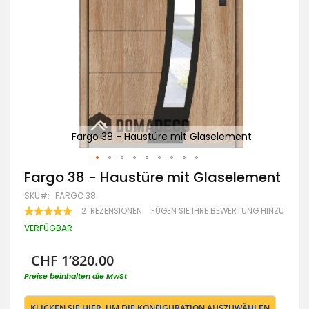
t
Fargo 38 - Haustüre mit Glaselement
Zum
Fargo 38 - Haustüre mit Glaselement
Anfang
SKU
FARGO 38
der
Bildgalerie
BEWERTUNG:
2
REZENSIONEN
FÜGEN SIE IHRE BEWERTUNG HINZU
100
100
springen
% OF
VERFÜGBAR
CHF 1’820.00
Preise beinhalten die MwSt
KLICKEN SIE HIER, UM DIE KONFIGURATION AUSZUWÄHLEN