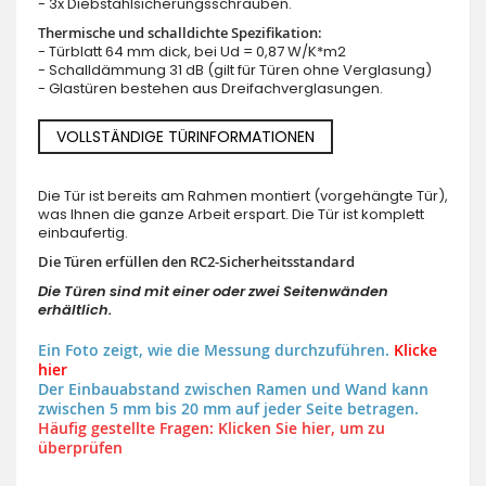
- 3x Diebstahlsicherungsschrauben.
Thermische und schalldichte Spezifikation:
- Türblatt 64 mm dick, bei Ud = 0,87 W/K*m2
- Schalldämmung 31 dB (gilt für Türen ohne Verglasung)
- Glastüren bestehen aus Dreifachverglasungen.
VOLLSTÄNDIGE TÜRINFORMATIONEN
Die Tür ist bereits am Rahmen montiert (vorgehängte Tür),
was Ihnen die ganze Arbeit erspart. Die Tür ist komplett
einbaufertig.
Die Türen erfüllen den RC2-Sicherheitsstandard
Die Türen sind mit einer oder zwei Seitenwänden
erhältlich.
Ein Foto zeigt, wie die Messung durchzuführen.
Klicke
hier
Der Einbauabstand zwischen Ramen und Wand kann
zwischen 5 mm bis 20 mm auf jeder Seite betragen.
Häufig gestellte Fragen: Klicken Sie hier, um zu
überprüfen