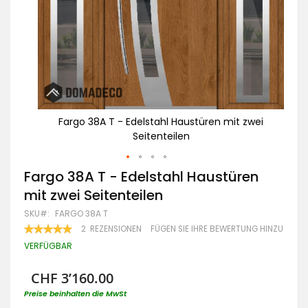
zwei
Fargo 38A T - Edelstahl Haustüren mit zwei
Seitenteilen
Zum
Fargo 38A T - Edelstahl Haustüren
Anfang
mit zwei Seitenteilen
der
Bildgalerie
SKU
FARGO 38A T
springen
BEWERTUNG:
2
REZENSIONEN
FÜGEN SIE IHRE BEWERTUNG HINZU
100
100
% OF
VERFÜGBAR
CHF 3’160.00
Preise beinhalten die MwSt