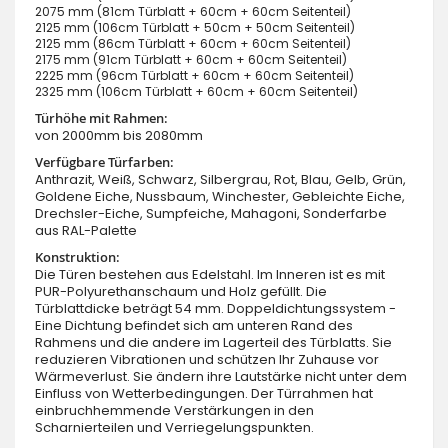
2075 mm (81cm Türblatt + 60cm + 60cm Seitenteil)
2125 mm (106cm Türblatt + 50cm + 50cm Seitenteil)
2125 mm (86cm Türblatt + 60cm + 60cm Seitenteil)
2175 mm (91cm Türblatt + 60cm + 60cm Seitenteil)
2225 mm (96cm Türblatt + 60cm + 60cm Seitenteil)
2325 mm (106cm Türblatt + 60cm + 60cm Seitenteil)
Türhöhe mit Rahmen:
von 2000mm bis 2080mm
Verfügbare Türfarben:
Anthrazit, Weiß, Schwarz, Silbergrau, Rot, Blau, Gelb, Grün,
Goldene Eiche, Nussbaum, Winchester, Gebleichte Eiche,
Drechsler-Eiche, Sumpfeiche, Mahagoni, Sonderfarbe
aus RAL-Palette
Konstruktion:
Die Türen bestehen aus Edelstahl. Im Inneren ist es mit
PUR-Polyurethanschaum und Holz gefüllt. Die
Türblattdicke beträgt 54 mm. Doppeldichtungssystem -
Eine Dichtung befindet sich am unteren Rand des
Rahmens und die andere im Lagerteil des Türblatts. Sie
reduzieren Vibrationen und schützen Ihr Zuhause vor
Wärmeverlust. Sie ändern ihre Lautstärke nicht unter dem
Einfluss von Wetterbedingungen. Der Türrahmen hat
einbruchhemmende Verstärkungen in den
Scharnierteilen und Verriegelungspunkten.