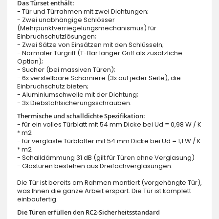
Das Türset enthält:
- Tür und Türrahmen mit zwei Dichtungen;
- Zwei unabhängige Schlösser
(Mehrpunktverriegelungsmechanismus) für
Einbruchschutzlösungen;
- Zwei Sätze von Einsätzen mit den Schlüsseln;
- Normaler Türgriff (T-Bar langer Griff als zusätzliche
Option);
- Sucher (bei massiven Türen);
- 6x verstellbare Scharniere (3x auf jeder Seite), die
Einbruchschutz bieten;
- Aluminiumschwelle mit der Dichtung;
- 3x Diebstahlsicherungsschrauben.
Thermische und schalldichte Spezifikation:
- für ein volles Türblatt mit 54 mm Dicke bei Ud = 0,98 W / K
* m2
- für verglaste Türblätter mit 54 mm Dicke bei Ud = 1,1 W / K
* m2
- Schalldämmung 31 dB (gilt für Türen ohne Verglasung)
- Glastüren bestehen aus Dreifachverglasungen.
Die Tür ist bereits am Rahmen montiert (vorgehängte Tür),
was Ihnen die ganze Arbeit erspart. Die Tür ist komplett
einbaufertig.
Die Türen erfüllen den RC2-Sicherheitsstandard