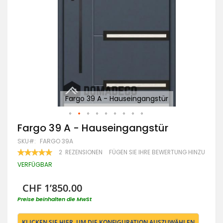
Fargo 39 A - Hauseingangstür
Zum
Fargo 39 A - Hauseingangstür
Anfang
SKU
FARGO 39A
der
Bildgalerie
BEWERTUNG:
2
REZENSIONEN
FÜGEN SIE IHRE BEWERTUNG HINZU
100
100
springen
% OF
VERFÜGBAR
CHF 1’850.00
Preise beinhalten die MwSt
KLICKEN SIE HIER, UM DIE KONFIGURATION AUSZUWÄHLEN