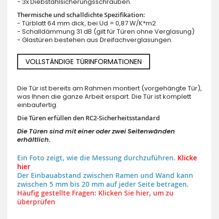
- 3x Diebstahlsicherungsschrauben.
Thermische und schalldichte Spezifikation:
- Türblatt 64 mm dick, bei Ud = 0,87 W/K*m2
- Schalldämmung 31 dB (gilt für Türen ohne Verglasung)
- Glastüren bestehen aus Dreifachverglasungen.
VOLLSTÄNDIGE TÜRINFORMATIONEN
Die Tür ist bereits am Rahmen montiert (vorgehängte Tür),
was Ihnen die ganze Arbeit erspart. Die Tür ist komplett
einbaufertig.
Die Türen erfüllen den RC2-Sicherheitsstandard
Die Türen sind mit einer oder zwei Seitenwänden
erhältlich.
Ein Foto zeigt, wie die Messung durchzuführen.
Klicke
hier
Der Einbauabstand zwischen Ramen und Wand kann
zwischen 5 mm bis 20 mm auf jeder Seite betragen.
Häufig gestellte Fragen: Klicken Sie hier, um zu
überprüfen