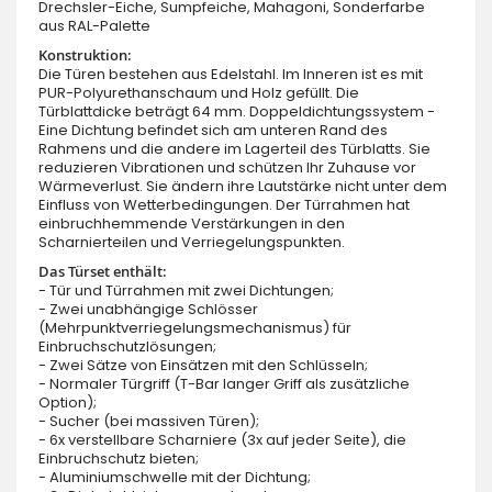
Drechsler-Eiche, Sumpfeiche, Mahagoni, Sonderfarbe
aus RAL-Palette
Konstruktion:
Die Türen bestehen aus Edelstahl. Im Inneren ist es mit
PUR-Polyurethanschaum und Holz gefüllt. Die
Türblattdicke beträgt 64 mm. Doppeldichtungssystem -
Eine Dichtung befindet sich am unteren Rand des
Rahmens und die andere im Lagerteil des Türblatts. Sie
reduzieren Vibrationen und schützen Ihr Zuhause vor
Wärmeverlust. Sie ändern ihre Lautstärke nicht unter dem
Einfluss von Wetterbedingungen. Der Türrahmen hat
einbruchhemmende Verstärkungen in den
Scharnierteilen und Verriegelungspunkten.
Das Türset enthält:
- Tür und Türrahmen mit zwei Dichtungen;
- Zwei unabhängige Schlösser
(Mehrpunktverriegelungsmechanismus) für
Einbruchschutzlösungen;
- Zwei Sätze von Einsätzen mit den Schlüsseln;
- Normaler Türgriff (T-Bar langer Griff als zusätzliche
Option);
- Sucher (bei massiven Türen);
- 6x verstellbare Scharniere (3x auf jeder Seite), die
Einbruchschutz bieten;
- Aluminiumschwelle mit der Dichtung;