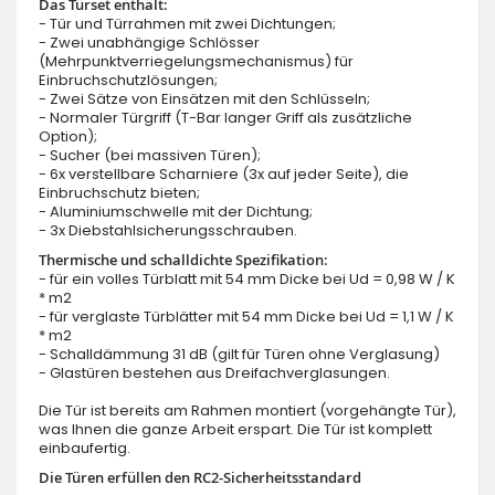
Das Türset enthält:
- Tür und Türrahmen mit zwei Dichtungen;
- Zwei unabhängige Schlösser
(Mehrpunktverriegelungsmechanismus) für
Einbruchschutzlösungen;
- Zwei Sätze von Einsätzen mit den Schlüsseln;
- Normaler Türgriff (T-Bar langer Griff als zusätzliche
Option);
- Sucher (bei massiven Türen);
- 6x verstellbare Scharniere (3x auf jeder Seite), die
Einbruchschutz bieten;
- Aluminiumschwelle mit der Dichtung;
- 3x Diebstahlsicherungsschrauben.
Thermische und schalldichte Spezifikation:
- für ein volles Türblatt mit 54 mm Dicke bei Ud = 0,98 W / K
* m2
- für verglaste Türblätter mit 54 mm Dicke bei Ud = 1,1 W / K
* m2
- Schalldämmung 31 dB (gilt für Türen ohne Verglasung)
- Glastüren bestehen aus Dreifachverglasungen.
Die Tür ist bereits am Rahmen montiert (vorgehängte Tür),
was Ihnen die ganze Arbeit erspart. Die Tür ist komplett
einbaufertig.
Die Türen erfüllen den RC2-Sicherheitsstandard