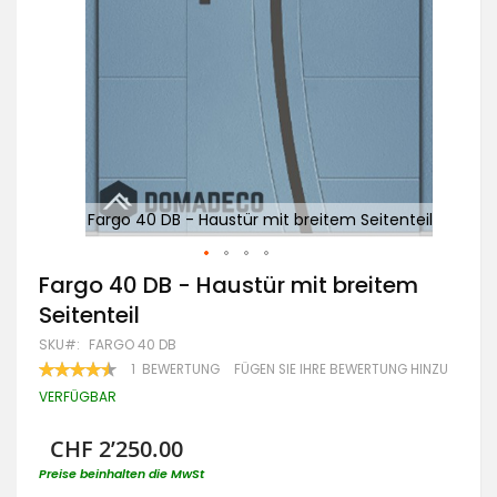
nteil
Fargo 40 DB - Haustür mit breitem Seitenteil
F
Zum
Fargo 40 DB - Haustür mit breitem
Anfang
Seitenteil
der
Bildgalerie
SKU
FARGO 40 DB
springen
BEWERTUNG:
1
BEWERTUNG
FÜGEN SIE IHRE BEWERTUNG HINZU
90
100
% OF
VERFÜGBAR
CHF 2’250.00
Preise beinhalten die MwSt