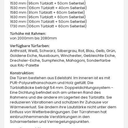
1530 mm (96cm Türblatt + 50cm Seitenteil)
1530 mm (106cm Türblatt + 40cm Seitenteil)
1580 mm (91cm Türblatt + 60cm Seitenteil)
1630 mm (96cm Türblatt + 60cm Seitenteil)
1630 mm (106cm Türblatt + 50cm Seitenteil)
1730 mm (106cm Türblatt + 60cm Seitenteil)
Türhöhe mit Rahmen:
von 2000mm bis 2080mm
Verfügbare Türfarben:
Anthrazit, Weiß, Schwarz, Silbergrau, Rot, Blau, Gelb, Grün,
Goldene Eiche, Nussbaum, Winchester, Gebleichte Eiche,
Drechsler-Eiche, Sumpfeiche, Mahagoni, Sonderfarbe
aus RAL-Palette
Konstruktion:
Die Türen bestehen aus Edelstahl. Im Inneren ist es mit
PUR-Polyurethanschaum und Holz gefüllt. Die
Türblattdicke beträgt 54 mm. Doppeldichtungssystem -
Eine Dichtung befindet sich am unteren Rand des
Rahmens und die andere im Lagerteil des Türblatts. Sie
reduzieren Vibrationen und schützen Ihr Zuhause vor
Wärmeverlust. Sie ändern ihre Lautstärke nicht unter dem
Einfluss von Wetterbedingungen. Der Türrahmen hat
einbruchhemmende Verstärkungen in den
Scharnierteilen und Verriegelungspunkten.