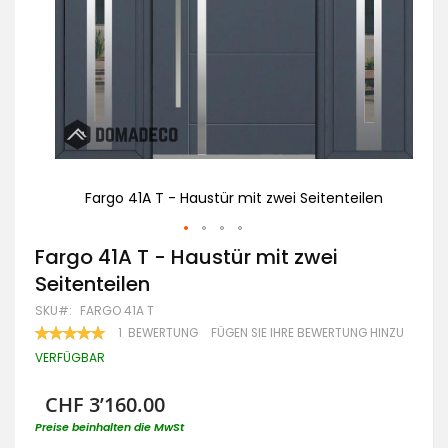
ilen
Fargo 41A T - Haustür mit zwei Seitenteilen
Zum
Fargo 41A T - Haustür mit zwei
Anfang
Seitenteilen
der
Bildgalerie
SKU
FARGO 41A T
springen
BEWERTUNG:
1
BEWERTUNG
FÜGEN SIE IHRE BEWERTUNG HINZU
100
100
% OF
VERFÜGBAR
CHF 3’160.00
Preise beinhalten die MwSt