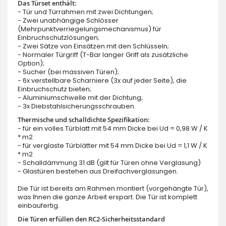
Das Türset enthält:
- Tür und Türrahmen mit zwei Dichtungen;
- Zwei unabhängige Schlösser
(Mehrpunktverriegelungsmechanismus) für
Einbruchschutzlösungen;
- Zwei Sätze von Einsätzen mit den Schlüsseln;
- Normaler Türgriff (T-Bar langer Griff als zusätzliche
Option);
- Sucher (bei massiven Türen);
- 6x verstellbare Scharniere (3x auf jeder Seite), die
Einbruchschutz bieten;
- Aluminiumschwelle mit der Dichtung;
- 3x Diebstahlsicherungsschrauben.
Thermische und schalldichte Spezifikation:
- für ein volles Türblatt mit 54 mm Dicke bei Ud = 0,98 W / K
* m2
- für verglaste Türblätter mit 54 mm Dicke bei Ud = 1,1 W / K
* m2
- Schalldämmung 31 dB (gilt für Türen ohne Verglasung)
- Glastüren bestehen aus Dreifachverglasungen.
Die Tür ist bereits am Rahmen montiert (vorgehängte Tür),
was Ihnen die ganze Arbeit erspart. Die Tür ist komplett
einbaufertig.
Die Türen erfüllen den RC2-Sicherheitsstandard