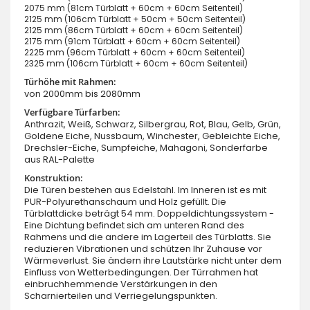
2075 mm (81cm Türblatt + 60cm + 60cm Seitenteil)
2125 mm (106cm Türblatt + 50cm + 50cm Seitenteil)
2125 mm (86cm Türblatt + 60cm + 60cm Seitenteil)
2175 mm (91cm Türblatt + 60cm + 60cm Seitenteil)
2225 mm (96cm Türblatt + 60cm + 60cm Seitenteil)
2325 mm (106cm Türblatt + 60cm + 60cm Seitenteil)
Türhöhe mit Rahmen:
von 2000mm bis 2080mm
Verfügbare Türfarben:
Anthrazit, Weiß, Schwarz, Silbergrau, Rot, Blau, Gelb, Grün,
Goldene Eiche, Nussbaum, Winchester, Gebleichte Eiche,
Drechsler-Eiche, Sumpfeiche, Mahagoni, Sonderfarbe
aus RAL-Palette
Konstruktion:
Die Türen bestehen aus Edelstahl. Im Inneren ist es mit
PUR-Polyurethanschaum und Holz gefüllt. Die
Türblattdicke beträgt 54 mm. Doppeldichtungssystem -
Eine Dichtung befindet sich am unteren Rand des
Rahmens und die andere im Lagerteil des Türblatts. Sie
reduzieren Vibrationen und schützen Ihr Zuhause vor
Wärmeverlust. Sie ändern ihre Lautstärke nicht unter dem
Einfluss von Wetterbedingungen. Der Türrahmen hat
einbruchhemmende Verstärkungen in den
Scharnierteilen und Verriegelungspunkten.