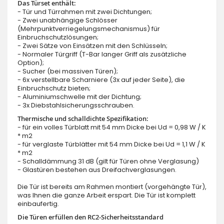
Das Türset enthält:
- Tür und Türrahmen mit zwei Dichtungen;
- Zwei unabhängige Schlösser
(Mehrpunktverriegelungsmechanismus) für
Einbruchschutzlösungen;
- Zwei Sätze von Einsätzen mit den Schlüsseln;
- Normaler Türgriff (T-Bar langer Griff als zusätzliche
Option);
- Sucher (bei massiven Türen);
- 6x verstellbare Scharniere (3x auf jeder Seite), die
Einbruchschutz bieten;
- Aluminiumschwelle mit der Dichtung;
- 3x Diebstahlsicherungsschrauben.
Thermische und schalldichte Spezifikation:
- für ein volles Türblatt mit 54 mm Dicke bei Ud = 0,98 W / K
* m2
- für verglaste Türblätter mit 54 mm Dicke bei Ud = 1,1 W / K
* m2
- Schalldämmung 31 dB (gilt für Türen ohne Verglasung)
- Glastüren bestehen aus Dreifachverglasungen.
Die Tür ist bereits am Rahmen montiert (vorgehängte Tür),
was Ihnen die ganze Arbeit erspart. Die Tür ist komplett
einbaufertig.
Die Türen erfüllen den RC2-Sicherheitsstandard