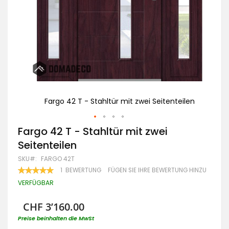
ilen
Fargo 42 T - Stahltür mit zwei Seitenteilen
Zum
Fargo 42 T - Stahltür mit zwei
Anfang
Seitenteilen
der
Bildgalerie
SKU
FARGO 42T
springen
BEWERTUNG:
1
BEWERTUNG
FÜGEN SIE IHRE BEWERTUNG HINZU
100
100
% OF
VERFÜGBAR
CHF 3’160.00
Preise beinhalten die MwSt