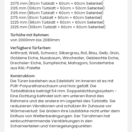
2075 mm (81cm Türblatt + 60cm + 60cm Seitenteil)
2125 mm (106cm Türblatt + 50cm + 50cm Seitenteil)
2125 mm (86cm Türblatt + 60cm + 60cm Seitenteil)
2175 mm (91cm Türblatt + 60cm + 60cm Seitenteil)
2225 mm (96cm Türblatt + 60cm + 60cm Seitenteil)
2325 mm (106cm Türblatt + 60cm + 60cm Seitenteil)
Türhöhe mit Rahmen:
von 2000mm bis 2080mm
Verfügbare Türfarben:
Anthrazit, Weiß, Schwarz, Silbergrau, Rot, Blau, Gelb, Grün,
Goldene Eiche, Nussbaum, Winchester, Gebleichte Eiche,
Drechsler-Eiche, Sumpfeiche, Mahagoni, Sonderfarbe
aus RAL-Palette
Konstruktion:
Die Türen bestehen aus Edelstahl. Im Inneren ist es mit
PUR-Polyurethanschaum und Holz gefüllt. Die
Türblattdicke beträgt 54 mm. Doppeldichtungssystem -
Eine Dichtung befindet sich am unteren Rand des
Rahmens und die andere im Lagerteil des Türblatts. Sie
reduzieren Vibrationen und schützen Ihr Zuhause vor
Wärmeverlust. Sie ändern ihre Lautstärke nicht unter dem
Einfluss von Wetterbedingungen. Der Türrahmen hat
einbruchhemmende Verstärkungen in den
Scharnierteilen und Verriegelungspunkten.