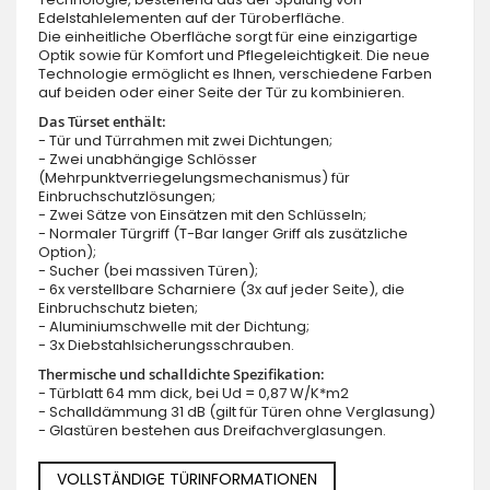
Edelstahlelementen auf der Türoberfläche.
Die einheitliche Oberfläche sorgt für eine einzigartige
Optik sowie für Komfort und Pflegeleichtigkeit. Die neue
Technologie ermöglicht es Ihnen, verschiedene Farben
auf beiden oder einer Seite der Tür zu kombinieren.
Das Türset enthält:
- Tür und Türrahmen mit zwei Dichtungen;
- Zwei unabhängige Schlösser
(Mehrpunktverriegelungsmechanismus) für
Einbruchschutzlösungen;
- Zwei Sätze von Einsätzen mit den Schlüsseln;
- Normaler Türgriff (T-Bar langer Griff als zusätzliche
Option);
- Sucher (bei massiven Türen);
- 6x verstellbare Scharniere (3x auf jeder Seite), die
Einbruchschutz bieten;
- Aluminiumschwelle mit der Dichtung;
- 3x Diebstahlsicherungsschrauben.
Thermische und schalldichte Spezifikation:
- Türblatt 64 mm dick, bei Ud = 0,87 W/K*m2
- Schalldämmung 31 dB (gilt für Türen ohne Verglasung)
- Glastüren bestehen aus Dreifachverglasungen.
VOLLSTÄNDIGE TÜRINFORMATIONEN