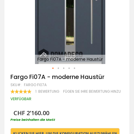
Fargo Fi07A - moderne Haustür
Zum
Fargo Fi07A - moderne Haustür
Anfang
SKU
FARGO FI07A
der
Bildgalerie
BEWERTUNG:
1
BEWERTUNG
FÜGEN SIE IHRE BEWERTUNG HINZU
100
100
springen
% OF
VERFÜGBAR
CHF 2’160.00
Preise beinhalten die MwSt
KLICKEN SIE HIER, UM DIE KONFIGURATION AUSZUWÄHLEN