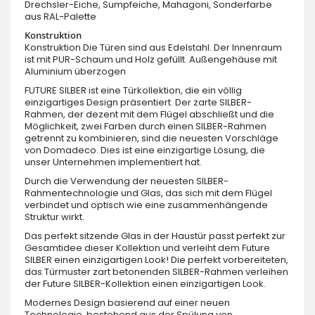
Drechsler-Eiche, Sumpfeiche, Mahagoni, Sonderfarbe
aus RAL-Palette
Konstruktion
Konstruktion Die Türen sind aus Edelstahl. Der Innenraum
ist mit PUR-Schaum und Holz gefüllt. Außengehäuse mit
Aluminium überzogen
FUTURE SILBER ist eine Türkollektion, die ein völlig
einzigartiges Design präsentiert. Der zarte SILBER-
Rahmen, der dezent mit dem Flügel abschließt und die
Möglichkeit, zwei Farben durch einen SILBER-Rahmen
getrennt zu kombinieren, sind die neuesten Vorschläge
von Domadeco. Dies ist eine einzigartige Lösung, die
unser Unternehmen implementiert hat.
Durch die Verwendung der neuesten SILBER-
Rahmentechnologie und Glas, das sich mit dem Flügel
verbindet und optisch wie eine zusammenhängende
Struktur wirkt.
Das perfekt sitzende Glas in der Haustür passt perfekt zur
Gesamtidee dieser Kollektion und verleiht dem Future
SILBER einen einzigartigen Look! Die perfekt vorbereiteten,
das Türmuster zart betonenden SILBER-Rahmen verleihen
der Future SILBER-Kollektion einen einzigartigen Look.
Modernes Design basierend auf einer neuen
Technologie, bestehend aus der Spülung von