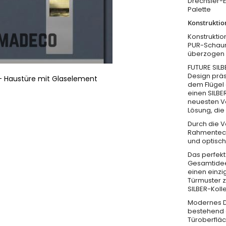
Drechsler-
Palette
Konstruktio
Konstruktio
PUR-Schaum
überzogen
FUTURE SILBE
Design präs
- Haustüre mit Glaselement
dem Flügel 
einen SILBE
neuesten Vo
Lösung, die
Durch die 
Rahmentechn
und optisc
Das perfekt
Gesamtidee 
einen einzi
Türmuster 
SILBER-Koll
Modernes D
bestehend 
Türoberfläc