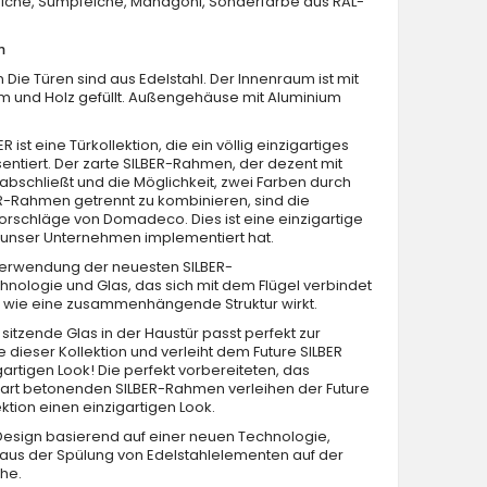
Eiche, Sumpfeiche, Mahagoni, Sonderfarbe aus RAL-
n
n Die Türen sind aus Edelstahl. Der Innenraum ist mit
 und Holz gefüllt. Außengehäuse mit Aluminium
R ist eine Türkollektion, die ein völlig einzigartiges
entiert. Der zarte SILBER-Rahmen, der dezent mit
Fargo Fi07C - Haustüre mit Glaselement
abschließt und die Möglichkeit, zwei Farben durch
R-Rahmen getrennt zu kombinieren, sind die
rschläge von Domadeco. Dies ist eine einzigartige
 unser Unternehmen implementiert hat.
Verwendung der neuesten SILBER-
ologie und Glas, das sich mit dem Flügel verbindet
h wie eine zusammenhängende Struktur wirkt.
 sitzende Glas in der Haustür passt perfekt zur
dieser Kollektion und verleiht dem Future SILBER
gartigen Look! Die perfekt vorbereiteten, das
zart betonenden SILBER-Rahmen verleihen der Future
ektion einen einzigartigen Look.
esign basierend auf einer neuen Technologie,
aus der Spülung von Edelstahlelementen auf der
he.