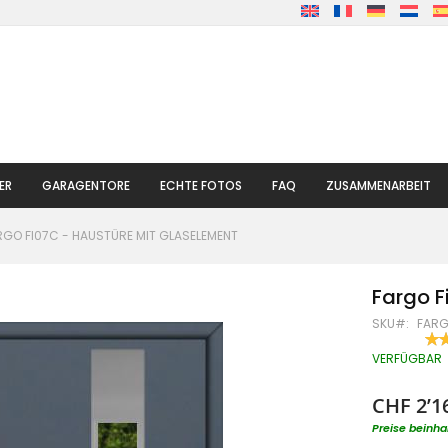
ER
GARAGENTORE
ECHTE FOTOS
FAQ
ZUSAMMENARBEIT
RGO FI07C - HAUSTÜRE MIT GLASELEMENT
Fargo F
SKU
FARG
BE
90
% O
VERFÜGBAR
CHF 2’1
Preise beinha