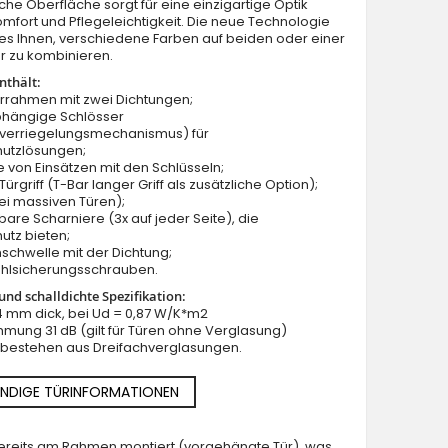
iche Oberfläche sorgt für eine einzigartige Optik
omfort und Pflegeleichtigkeit. Die neue Technologie
es Ihnen, verschiedene Farben auf beiden oder einer
ür zu kombinieren.
nthält:
ürrahmen mit zwei Dichtungen;
bhängige Schlösser
verriegelungsmechanismus) für
hutzlösungen;
e von Einsätzen mit den Schlüsseln;
ürgriff (T-Bar langer Griff als zusätzliche Option);
ei massiven Türen);
lbare Scharniere (3x auf jeder Seite), die
utz bieten;
schwelle mit der Dichtung;
ahlsicherungsschrauben.
nd schalldichte Spezifikation:
64 mm dick, bei Ud = 0,87 W/K*m2
mung 31 dB (gilt für Türen ohne Verglasung)
n bestehen aus Dreifachverglasungen.
NDIGE TÜRINFORMATIONEN
 bereits am Rahmen montiert (vorgehängte Tür), was