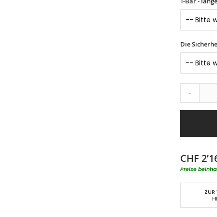
T-Bar - lang
Die Sicherhe
-
CHF 2’1
Preise beinha
ZUR
H