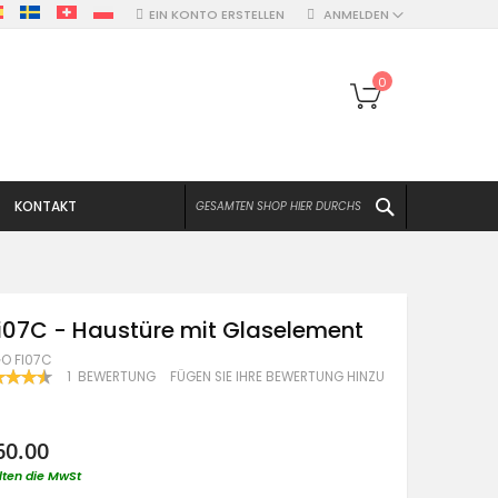
EIN KONTO ERSTELLEN
ANMELDEN
Mein Warenko
0
SUCHEN
KONTAKT
i07C - Haustüre mit Glaselement
O FI07C
WERTUNG:
1
BEWERTUNG
FÜGEN SIE IHRE BEWERTUNG HINZU
100
F
60.00
lten die MwSt