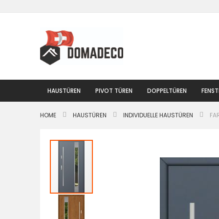
Zum
Inhalt
springen
HAUSTÜREN
PIVOT TÜREN
DOPPELTÜREN
FENST
HOME
HAUSTÜREN
INDIVIDUELLE HAUSTÜREN
FA
Zum
Ende
der
Bildgalerie
springen