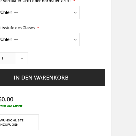
er vertikaler Griff oder normaler Griff:
itsstufe des Glases
+
IN DEN WARENKORB
60.00
lten die MwSt
 WUNSCHLISTE
INZUFÜGEN