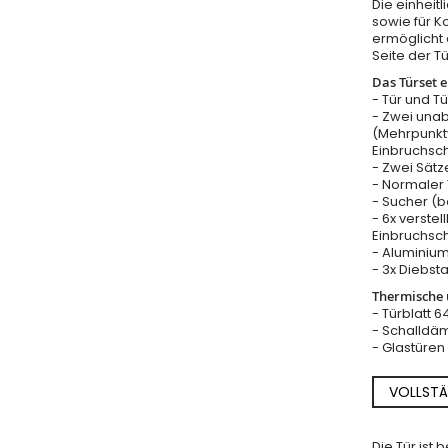
Die einheitl
sowie für K
ermöglicht 
Seite der T
Das Türset e
- Tür und T
- Zwei una
(Mehrpunkt
Einbruchsc
- Zwei Sätz
- Normaler T
- Sucher (b
- 6x verstel
Einbruchsch
- Aluminium
- 3x Diebst
Thermische u
- Türblatt 
- Schalldäm
- Glastüre
VOLLSTÄ
Die Tür ist