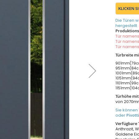
KLICKEN S
Die Türen w
hergestellt
Produktionsz
Tür namen
Tür namen
Tür namen
Türbreite m
901mm(79cm
951mm(84cm
1001mm(89c
1051mm(94c
1101mm(99cm
1151mm(104c
Türhöhe mi
von 2070m
Sie können 
oder
Pivott
Verfügbare 
Anthrazit, W
Goldene Eic