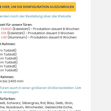
IE HIER, UM DIE KONFIGURATION AUSZUWÄHLEN
erden nach der Bestellung über die Website
eit für unsere Türen:
s
FARGO
(Edelstahl) - Produktion dauert 8 Wochen
s
STA
(Edelstahl) - Produktion dauert 3 Wochen
s
LIM
(Aluminium) - Produktion dauert 6 Wochen
it Rahmen:
 Türblatt)
 Türblatt)
m Türblatt)
m Türblatt)
 Türblatt)
m Türblatt)
t Rahmen:
m bis 2400 mm
Türen auch in einer größeren Größe bestellen.
Lim
ür
anzeigen
Türfarben:
eiß, Schwarz, Silbergrau, Rot, Blau, Gelb, Grün,
he, Nussbaum, Winchester, Gebleichte Eiche,