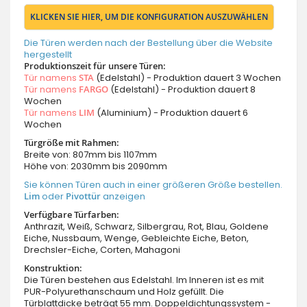
KLICKEN SIE HIER, UM DIE KONFIGURATION AUSZUWÄHLEN
Die Türen werden nach der Bestellung über die Website
hergestellt
Produktionszeit für unsere Türen:
Tür namens
STA
(Edelstahl) - Produktion dauert 3 Wochen
Tür namens
FARGO
(Edelstahl) - Produktion dauert 8
Wochen
Tür namens
LIM
(Aluminium) - Produktion dauert 6
Wochen
Türgröße mit Rahmen:
Breite von: 807mm bis 1107mm
Höhe von: 2030mm bis 2090mm
Sie können Türen auch in einer größeren Größe bestellen.
Lim
oder
Pivottür
anzeigen
Verfügbare Türfarben:
Anthrazit, Weiß, Schwarz, Silbergrau, Rot, Blau, Goldene
Eiche, Nussbaum, Wenge, Gebleichte Eiche, Beton,
Drechsler-Eiche, Corten, Mahagoni
Konstruktion:
Die Türen bestehen aus Edelstahl. Im Inneren ist es mit
PUR-Polyurethanschaum und Holz gefüllt. Die
Türblattdicke beträgt 55 mm. Doppeldichtungssystem -