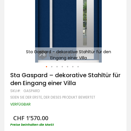
den
Sta Gaspard – dekorative Stahltür für den
Eingang einer Villa
Zum
Sta Gaspard – dekorative Stahltür für
Anfang
den Eingang einer Villa
der
Bildgalerie
SKU
GASPARD
springen
SEIEN SIE DER ERSTE, DER DIESES PRODUKT BEWERTET
VERFÜGBAR
CHF 1’570.00
Preise beinhalten die MwSt