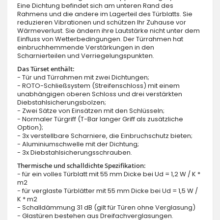
Eine Dichtung befindet sich am unteren Rand des
Rahmens und die andere im Lagerteil des Türblatts. Sie
reduzieren Vibrationen und schützen Ihr Zuhause vor
Wärmeverlust. Sie ändern ihre Lautstärke nicht unter dem
Einfluss von Wetterbedingungen. Der Türrahmen hat
einbruchhemmende Verstärkungen in den
Scharnierteilen und Verriegelungspunkten.
Das Türset enthält:
- Tür und Türrahmen mit zwei Dichtungen;
- ROTO-Schließsystem (Streifenschloss) mit einem
unabhängigen oberen Schloss und drei verstärkten
Diebstahlsicherungsbolzen;
- Zwei Sätze von Einsätzen mit den Schlüsseln;
- Normaler Türgriff (T-Bar langer Griff als zusätzliche
Option);
- 3x verstellbare Scharniere, die Einbruchschutz bieten;
- Aluminiumschwelle mit der Dichtung;
- 3x Diebstahlsicherungsschrauben.
Thermische und schalldichte Spezifikation:
- für ein volles Türblatt mit 55 mm Dicke bei Ud = 1,2 W / K *
m2
- für verglaste Türblätter mit 55 mm Dicke bei Ud = 1,5 W /
K * m2
- Schalldämmung 31 dB (gilt für Türen ohne Verglasung)
- Glastüren bestehen aus Dreifachverglasungen.