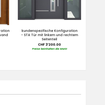
ration
kundenspezifische Konfiguration
kundensp
nwand
- STA Tür mit linkem und rechtem
- STA Tür
Seitenteil
Seit
CHF 3’200.00
Preise beinhalten die MwSt
Pre