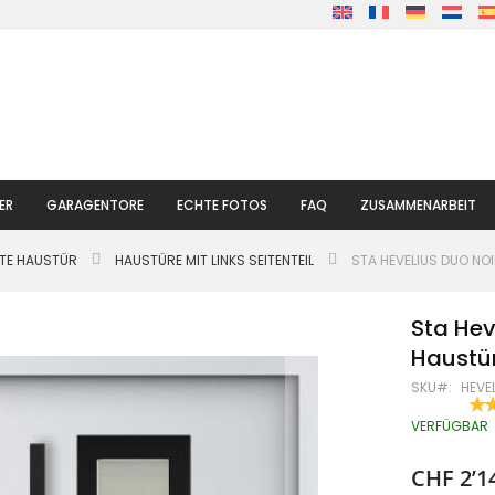
ER
GARAGENTORE
ECHTE FOTOS
FAQ
ZUSAMMENARBEIT
LTE HAUSTÜR
HAUSTÜRE MIT LINKS SEITENTEIL
STA HEVELIUS DUO NOI
Sta Hev
Haustür
SKU
HEVE
BE
100
% O
VERFÜGBAR
CHF 2’1