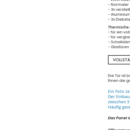
- Normaler T
- 3x verste
- Aluminium
- 3x Diebst
Thermische u
- für ein vo
- für vergla
- Schalldäm
- Glastüre
VOLLSTÄ
Die Tür ist
Ihnen die ga
Ein Foto z
Der Einba
zwischen 5
Häufig gest
Das Panel in
Öffnungswe