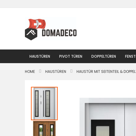
Zum
Inhalt
springen
HAUSTÜREN
PIVOT TÜREN
DOPPELTÜREN
FENST
HOME
HAUSTÜREN
HAUSTÜR MIT SEITENTEIL & DOPPE
Zum
Ende
der
Bildgalerie
springen