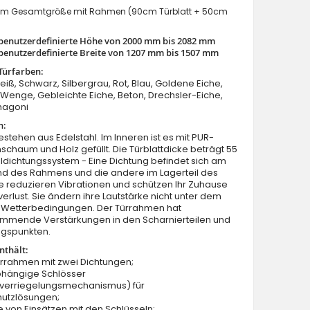
m Gesamtgröße mit Rahmen (90cm Türblatt + 50cm
benutzerdefinierte Höhe von 2000 mm bis 2082 mm
benutzerdefinierte Breite von 1207 mm bis 1507 mm
Türfarben:
Weiß, Schwarz, Silbergrau, Rot, Blau, Goldene Eiche,
enge, Gebleichte Eiche, Beton, Drechsler-Eiche,
hagoni
Sta Hevelius Duo Noir - moderne Haustüren mit Seitent
n:
estehen aus Edelstahl. Im Inneren ist es mit PUR-
schaum und Holz gefüllt. Die Türblattdicke beträgt 55
dichtungssystem - Eine Dichtung befindet sich am
nd des Rahmens und die andere im Lagerteil des
Sie reduzieren Vibrationen und schützen Ihr Zuhause
rlust. Sie ändern ihre Lautstärke nicht unter dem
on Wetterbedingungen. Der Türrahmen hat
mmende Verstärkungen in den Scharnierteilen und
ngspunkten.
nthält:
ürrahmen mit zwei Dichtungen;
bhängige Schlösser
verriegelungsmechanismus) für
hutzlösungen;
e von Einsätzen mit den Schlüsseln;