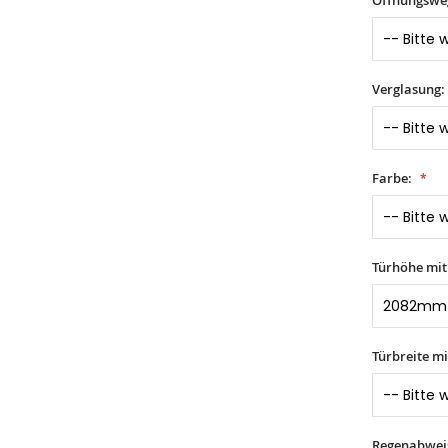
Verglasung:
Farbe:
Türhöhe mi
Türbreite m
Regenabwei