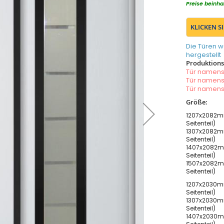
Preise beinha
KLICKEN S
Die Türen w
hergestellt
Produktionsz
Tür namen
Tür namen
Tür namen
Größe:
1207x2082m
Seitenteil)
1307x2082m
Seitenteil)
1407x2082m
Seitenteil)
1507x2082m
Seitenteil)
1207x2030m
Seitenteil)
1307x2030m
Seitenteil)
1407x2030m