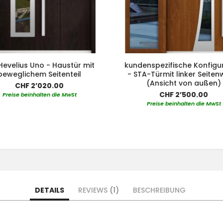
Hevelius Uno - Haustür mit
kundenspezifische Konfigu
beweglichem Seitenteil
- STA-Türmit linker Seite
(Ansicht von außen)
CHF 2’020.00
CHF 2’500.00
Preise beinhalten die MwSt
Preise beinhalten die MwSt
DETAILS
REVIEWS
1
BESCHREIBUNG