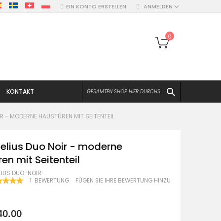
EIN KONTO ERSTELLEN
ANMELDEN
Mein Warenko
0
SUCHEN
KONTAKT
R - MODERNE HAUSTÜREN MIT SEITENTEIL
elius Duo Noir - moderne
en mit Seitenteil
LIUS DUO-NOIR
WERTUNG:
1
BEWERTUNG
FÜGEN SIE IHRE BEWERTUNG HINZU
100
F
40.00