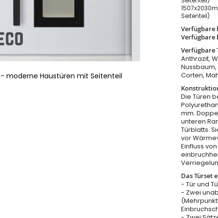
Seitenteil)
1507x2030m
Seitenteil)
Verfügbare 
Verfügbare 
Verfügbare 
Anthrazit, 
Nussbaum, W
Corten, Ma
r - moderne Haustüren mit Seitenteil
Konstruktio
Die Türen b
Polyurethan
mm. Doppel
unteren Ra
Türblatts. 
vor Wärmeve
Einfluss v
einbruchhe
Verriegelu
Das Türset e
- Tür und T
- Zwei una
(Mehrpunkt
Einbruchsc
- Zwei Sätz