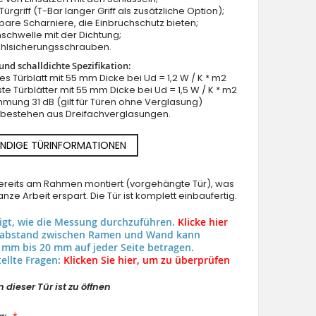
ürgriff (T-Bar langer Griff als zusätzliche Option);
llbare Scharniere, die Einbruchschutz bieten;
schwelle mit der Dichtung;
ahlsicherungsschrauben.
nd schalldichte Spezifikation:
lles Türblatt mit 55 mm Dicke bei Ud = 1,2 W / K * m2
ste Türblätter mit 55 mm Dicke bei Ud = 1,5 W / K * m2
mung 31 dB (gilt für Türen ohne Verglasung)
n bestehen aus Dreifachverglasungen.
NDIGE TÜRINFORMATIONEN
 bereits am Rahmen montiert (vorgehängte Tür), was
nze Arbeit erspart. Die Tür ist komplett einbaufertig.
eigt, wie die Messung durchzuführen.
Klicke hier
uabstand zwischen Ramen und Wand kann
 mm bis 20 mm auf jeder Seite betragen.
ellte Fragen:
Klicken Sie hier, um zu überprüfen
 dieser Tür ist zu öffnen
g: