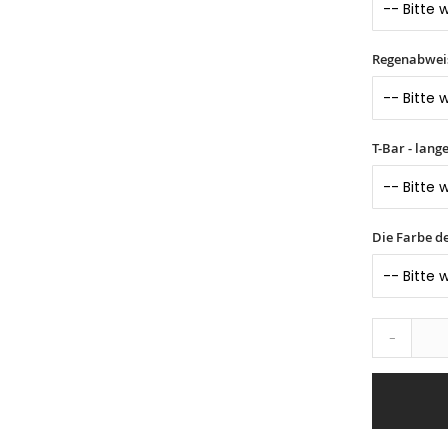
Regenabwei
T-Bar - lang
Die Farbe d
-