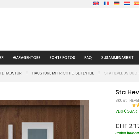
ER
GARAGENTORE
ECHTE FOTOS
FAQ
ZUSAMMENARBEIT
LTE HAUSTÜR
HAUSTÜRE MIT RICHTIG SEITENTEIL
STA HEVELIUS DUO 
Sta Hev
SKU
HEVE
BE
100
% O
VERFÜGBAR
CHF 2’1
Preise beinha