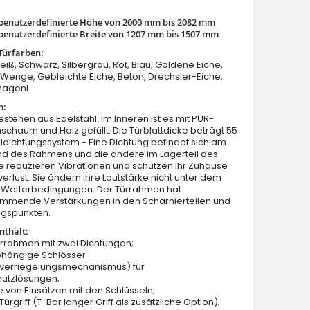
benutzerdefinierte Höhe von 2000 mm bis 2082 mm
benutzerdefinierte Breite von 1207 mm bis 1507 mm
Türfarben:
Weiß, Schwarz, Silbergrau, Rot, Blau, Goldene Eiche,
enge, Gebleichte Eiche, Beton, Drechsler-Eiche,
hagoni
n:
Dunkle anthrazitfarbene Stahl-Haustür mit Glas
estehen aus Edelstahl. Im Inneren ist es mit PUR-
schaum und Holz gefüllt. Die Türblattdicke beträgt 55
dichtungssystem - Eine Dichtung befindet sich am
nd des Rahmens und die andere im Lagerteil des
Sie reduzieren Vibrationen und schützen Ihr Zuhause
rlust. Sie ändern ihre Lautstärke nicht unter dem
on Wetterbedingungen. Der Türrahmen hat
mmende Verstärkungen in den Scharnierteilen und
ngspunkten.
nthält:
ürrahmen mit zwei Dichtungen;
bhängige Schlösser
verriegelungsmechanismus) für
hutzlösungen;
e von Einsätzen mit den Schlüsseln;
ürgriff (T-Bar langer Griff als zusätzliche Option);