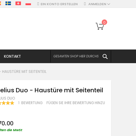
EIN KONTO ERSTELLEN
ANMELDEN
Mein Warenko
0
SUCHEN
KONTAKT
- HAUSTÜRE MIT SEITENTEIL
elius Duo - Haustüre mit Seitenteil
LIUS DUO
WERTUNG:
1
BEWERTUNG
FÜGEN SIE IHRE BEWERTUNG HINZU
100
F
70.00
lten die MwSt