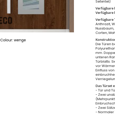
Seitenteil)
Verfügbare 
Verfügbare 
Verfügbare 
Anthrazit, 
Nussbaum, W
Corten, Ma
Konstruktio
Colour: wenge
Die Türen b
Polyurethan
mm. Doppel
unteren Ra
Türblatts. 
vor Wärmeve
Einfluss v
einbruchhe
Verriegelu
Das Türset e
- Tür und T
- Zwei una
(Mehrpunkt
Einbruchsc
- Zwei Sätz
- Normaler T