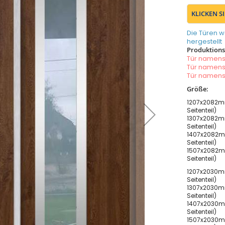
KLICKEN S
Die Türen w
hergestellt
Produktionsz
Tür namen
Tür namen
Tür namen
Größe:
1207x2082m
Seitenteil)
1307x2082m
Seitenteil)
1407x2082m
Seitenteil)
1507x2082m
Seitenteil)
1207x2030m
Seitenteil)
1307x2030m
Seitenteil)
1407x2030m
Seitenteil)
1507x2030m