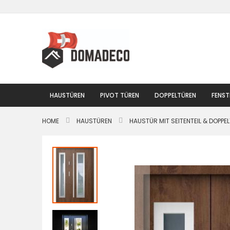
Zum
Inhalt
springen
HAUSTÜREN
PIVOT TÜREN
DOPPELTÜREN
FENST
HOME
HAUSTÜREN
HAUSTÜR MIT SEITENTEIL & DOPPE
Zum
Ende
der
Bildgalerie
springen