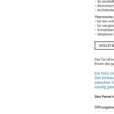
- 3x verste
- Aluminium
- 3x Diebst
Thermische u
- für ein vo
- für vergla
- Schalldäm
- Glastüre
VOLLSTÄ
Die Tür ist
Ihnen die ga
Ein Foto z
Der Einba
zwischen 5
Häufig gest
Das Panel in
Öffnungswe