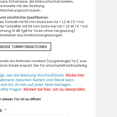
llbare Scharniere, die Einbruchschutz bieten;
schwelle mit der Dichtung;
ahlsicherungsschrauben.
nd schalldichte Spezifikation:
lles Türblatt mit 55 mm Dicke bei Ud = 1,2 W / K * m2
ste Türblätter mit 55 mm Dicke bei Ud = 1,5 W / K * m2
mung 31 dB (gilt für Türen ohne Verglasung)
n bestehen aus Dreifachverglasungen.
NDIGE TÜRINFORMATIONEN
 bereits am Rahmen montiert (vorgehängte Tür), was
nze Arbeit erspart. Die Tür ist komplett einbaufertig.
eigt, wie die Messung durchzuführen.
Klicke hier
uabstand zwischen Ramen und Wand kann
 mm bis 20 mm auf jeder Seite betragen.
ellte Fragen:
Klicken Sie hier, um zu überprüfen
 dieser Tür ist zu öffnen
g: