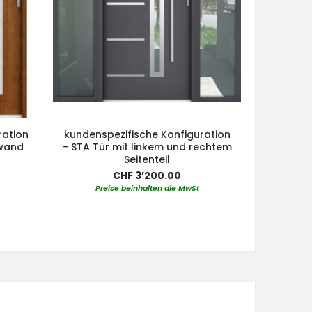
ration
kundenspezifische Konfiguration
kundensp
nwand
- STA Tür mit linkem und rechtem
- STA Tür
Seitenteil
Seit
CHF 3’200.00
Preise beinhalten die MwSt
Pre