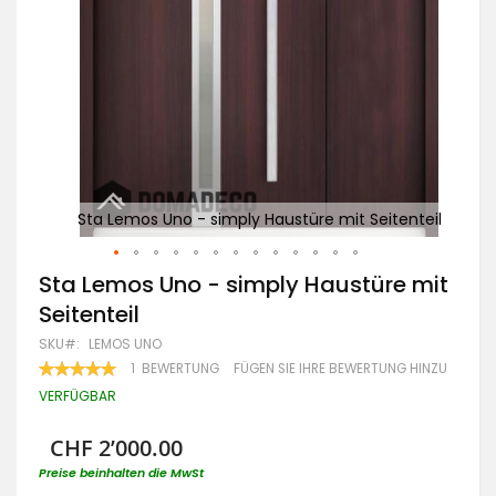
enteil
Sta Lemos Uno - simply Haustüre mit Seitenteil
St
Zum
Sta Lemos Uno - simply Haustüre mit
Anfang
Seitenteil
der
Bildgalerie
SKU
LEMOS UNO
springen
BEWERTUNG:
1
BEWERTUNG
FÜGEN SIE IHRE BEWERTUNG HINZU
100
100
% OF
VERFÜGBAR
CHF 2’000.00
Preise beinhalten die MwSt