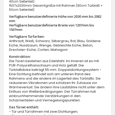
40cm Seitenteil)
1507x2030mm Gesamtgröße mit Rahmen (90cm Türblatt +
50cm Seitenteil)
Verfügbare benutzerdefinierte Höhe von 2030 mm bis 2082
mm
Verfügbare benutzerdefinierte Breite von 1207mm bis
1507mm
Verfügbare Türfarben:
Anthrazit, Weiß, Schwarz, Silbergrau, Rot, Blau, Goldene
Eiche, Nussbaum, Wenge, Gebleichte Eiche, Beton,
Drechsler-Eiche, Corten, Mahagoni
Konstruktion:
Die Türen bestehen aus Edelstahl. Im Inneren ist es mit
PUR-Polyurethanschaum und Holz gefüllt. Die
Türblattdicke beträgt 55 mm. Doppeldichtungssystem -
Eine Dichtung befindet sich am unteren Rand des
Rahmens und die andere im Lagerteil des Türblatts. Sie
reduzieren Vibrationen und schützen Ihr Zuhause vor
Wärmeverlust. Sie ändern ihre Lautstärke nicht unter dem
Einfluss von Wetterbedingungen. Der Türrahmen hat
einbruchhemmende Verstärkungen in den
Scharnierteilen und Verriegelungspunkten.
Das Türset enthält:
- Tür und Türrahmen mit zwei Dichtungen;