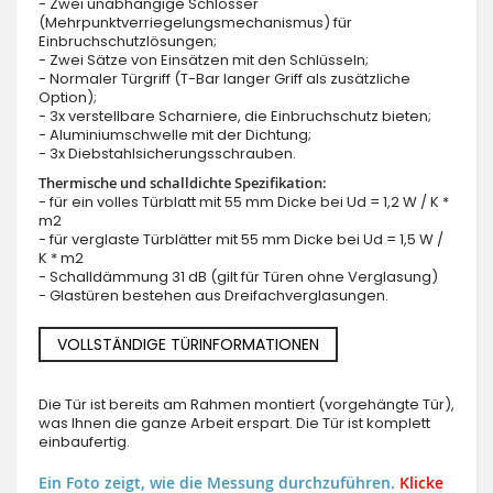
- Zwei unabhängige Schlösser
(Mehrpunktverriegelungsmechanismus) für
Einbruchschutzlösungen;
- Zwei Sätze von Einsätzen mit den Schlüsseln;
- Normaler Türgriff (T-Bar langer Griff als zusätzliche
Option);
- 3x verstellbare Scharniere, die Einbruchschutz bieten;
- Aluminiumschwelle mit der Dichtung;
- 3x Diebstahlsicherungsschrauben.
Thermische und schalldichte Spezifikation:
- für ein volles Türblatt mit 55 mm Dicke bei Ud = 1,2 W / K *
m2
- für verglaste Türblätter mit 55 mm Dicke bei Ud = 1,5 W /
K * m2
- Schalldämmung 31 dB (gilt für Türen ohne Verglasung)
- Glastüren bestehen aus Dreifachverglasungen.
VOLLSTÄNDIGE TÜRINFORMATIONEN
Die Tür ist bereits am Rahmen montiert (vorgehängte Tür),
was Ihnen die ganze Arbeit erspart. Die Tür ist komplett
einbaufertig.
Ein Foto zeigt, wie die Messung durchzuführen.
Klicke