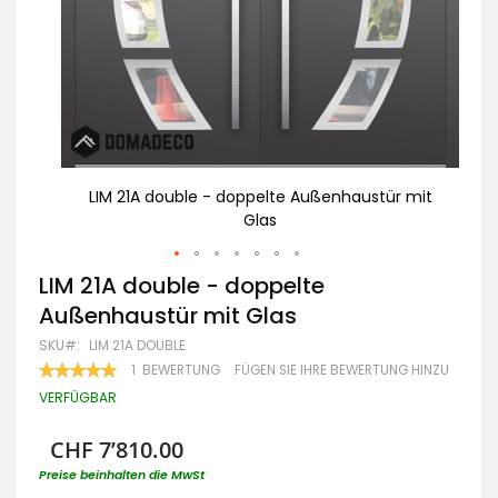
 mit
LIM 21A double - doppelte Außenhaustür mit
Glas
Zum
LIM 21A double - doppelte
Anfang
Außenhaustür mit Glas
der
Bildgalerie
SKU
LIM 21A DOUBLE
springen
BEWERTUNG:
1
BEWERTUNG
FÜGEN SIE IHRE BEWERTUNG HINZU
100
100
% OF
VERFÜGBAR
CHF 7’810.00
Preise beinhalten die MwSt