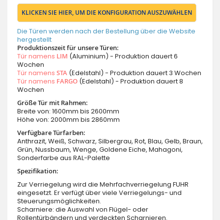
KLICKEN SIE HIER, UM DIE KONFIGURATION AUSZUWÄHLEN
Die Türen werden nach der Bestellung über die Website
hergestellt
Produktionszeit für unsere Türen:
Tür namens
LIM
(Aluminium) - Produktion dauert 6
Wochen
Tür namens
STA
(Edelstahl) - Produktion dauert 3 Wochen
Tür namens
FARGO
(Edelstahl) - Produktion dauert 8
Wochen
Größe Tür mit Rahmen:
Breite von: 1600mm bis 2600mm
Höhe von: 2000mm bis 2860mm
Verfügbare Türfarben:
Anthrazit, Weiß, Schwarz, Silbergrau, Rot, Blau, Gelb, Braun,
Grün, Nussbaum, Wenge, Goldene Eiche, Mahagoni,
Sonderfarbe aus RAL-Palette
Spezifikation:
Zur Verriegelung wird die Mehrfachverriegelung FUHR
eingesetzt. Er verfügt über viele Verriegelungs- und
Steuerungsmöglichkeiten.
Scharniere: die Auswahl von Flügel- oder
Rollentürbändern und verdeckten Scharnieren.