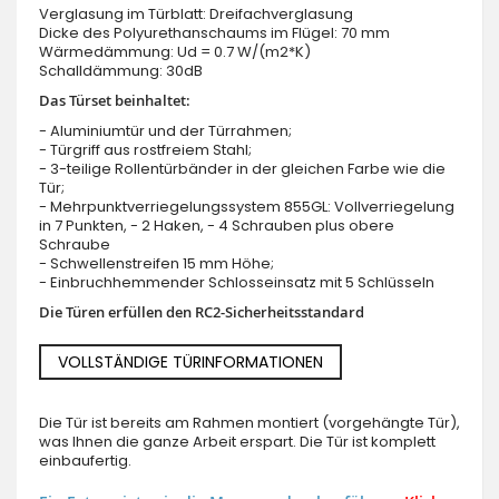
Verglasung im Türblatt: Dreifachverglasung
Dicke des Polyurethanschaums im Flügel: 70 mm
Wärmedämmung: Ud = 0.7 W/(m2*K)
Schalldämmung: 30dB
Das Türset beinhaltet:
- Aluminiumtür und der Türrahmen;
- Türgriff aus rostfreiem Stahl;
- 3-teilige Rollentürbänder in der gleichen Farbe wie die
Tür;
- Mehrpunktverriegelungssystem 855GL: Vollverriegelung
in 7 Punkten, - 2 Haken, - 4 Schrauben plus obere
Schraube
- Schwellenstreifen 15 mm Höhe;
- Einbruchhemmender Schlosseinsatz mit 5 Schlüsseln
Die Türen erfüllen den RC2-Sicherheitsstandard
VOLLSTÄNDIGE TÜRINFORMATIONEN
Die Tür ist bereits am Rahmen montiert (vorgehängte Tür),
was Ihnen die ganze Arbeit erspart. Die Tür ist komplett
einbaufertig.