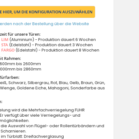
IE HIER, UM DIE KONFIGURATION AUSZUWÄHLEN
erden nach der Bestellung über die Website
eit für unsere Türen:
s
LIM
(Aluminium) - Produktion dauert 6 Wochen
s
STA
(Edelstahl) - Produktion dauert 3 Wochen
s
FARGO
(Edelstahl) - Produktion dauert 8 Wochen
it Rahmen:
: 1600mm bis 2600mm
 2000mm bis 2860mm
Türfarben:
eiß, Schwarz, Silbergrau, Rot, Blau, Gelb, Braun, Grün,
Wenge, Goldene Eiche, Mahagoni, Sonderfarbe aus
n:
elung wird die Mehrfachverriegelung FUHR
 Er verfügt über viele Verriegelungs- und
möglichkeiten.
 die Auswahl von Flügel- oder Rollentürbändern und
 Scharnieren.
im Türblatt: Dreifachverglasung