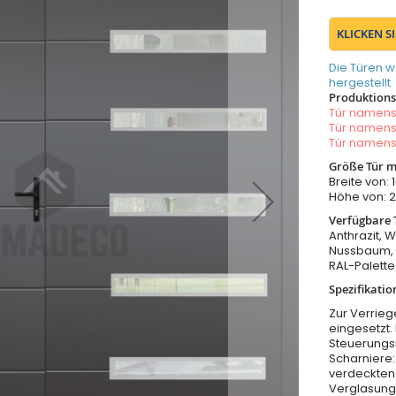
KLICKEN S
Die Türen w
hergestellt
Produktionsz
Tür namen
Tür namen
Tür namen
Größe Tür m
Breite von
Höhe von:
Verfügbare 
Anthrazit, W
Nussbaum, 
RAL-Palette
Spezifikatio
Zur Verrieg
eingesetzt.
Steuerungs
Scharniere:
verdeckten
Verglasung 