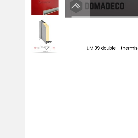
lügeltür
LIM 39 double - thermis
Zum
Anfang
der
Bildgalerie
springen