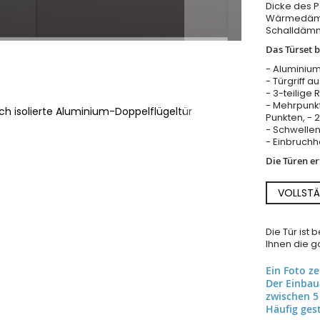
Dicke des 
Wärmedämm
Schalldäm
Das Türset b
- Aluminium
- Türgriff a
- 3-teilige 
- Mehrpunkt
ch isolierte Aluminium-Doppelflügeltür
Punkten, - 
- Schwellen
- Einbruch
Die Türen e
VOLLSTÄ
Die Tür ist
Ihnen die ga
Ein Foto z
Der Einba
zwischen 5
Häufig gest