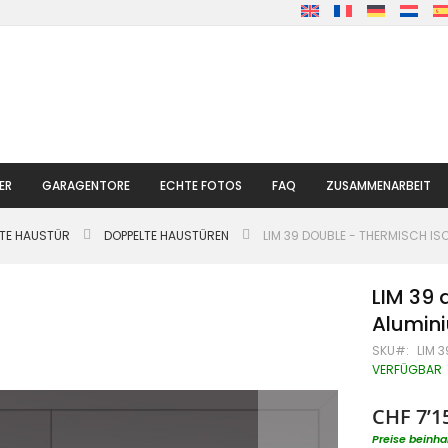
ER
GARAGENTORE
ECHTE FOTOS
FAQ
ZUSAMMENARBEIT
LTE HAUSTÜR
DOPPELTE HAUSTÜREN
LIM 39 DOUBLE - THERMISCH IS
LIM 39 
Alumin
SKU
LIM 
VERFÜGBAR
CHF 7’1
Preise beinha