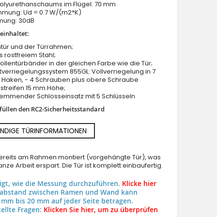
Polyurethanschaums im Flügel: 70 mm
ung: Ud = 0.7 W/(m2*K)
mung: 30dB
einhaltet:
tür und der Türrahmen;
us rostfreiem Stahl;
Rollentürbänder in der gleichen Farbe wie die Tür;
verriegelungssystem 855GL: Vollverriegelung in 7
blue aluminum thermally-isolated double hinged do
2 Haken, - 4 Schrauben plus obere Schraube
streifen 15 mm Höhe;
hemmender Schlosseinsatz mit 5 Schlüsseln
rfüllen den RC2-Sicherheitsstandard
NDIGE TÜRINFORMATIONEN
 bereits am Rahmen montiert (vorgehängte Tür), was
nze Arbeit erspart. Die Tür ist komplett einbaufertig.
eigt, wie die Messung durchzuführen.
Klicke hier
uabstand zwischen Ramen und Wand kann
 mm bis 20 mm auf jeder Seite betragen.
ellte Fragen:
Klicken Sie hier, um zu überprüfen