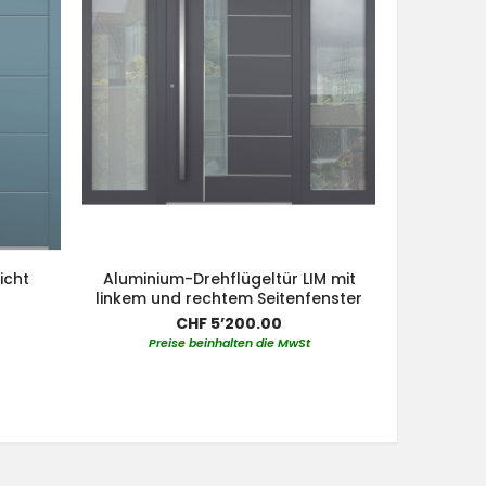
icht
Aluminium-Drehflügeltür LIM mit
Alumini
linkem und rechtem Seitenfenster
ob
CHF 5’200.00
Preise beinhalten die MwSt
Pre