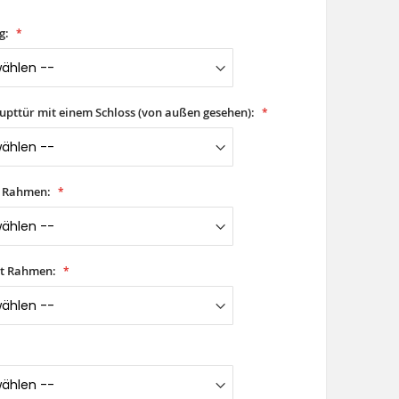
g:
aupttür mit einem Schloss (von außen gesehen):
t Rahmen:
it Rahmen: