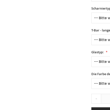
Scharnierty
T-Bar - lang
Glastyp:
Die Farbe d
-