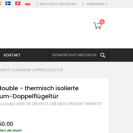
EIN KONTO ERSTELLEN
ANMELDEN
Mein Warenko
0
SUCHEN
KONTAKT
OLIERTE ALUMINIUM-DOPPELFLÜGELTÜR
double - thermisch isolierte
ium-Doppelflügeltür
SEIEN SIE DER ERSTE, DER DIESES PRODUKT BEWERTET
39 DOUBLE
50.00
lten die MwSt