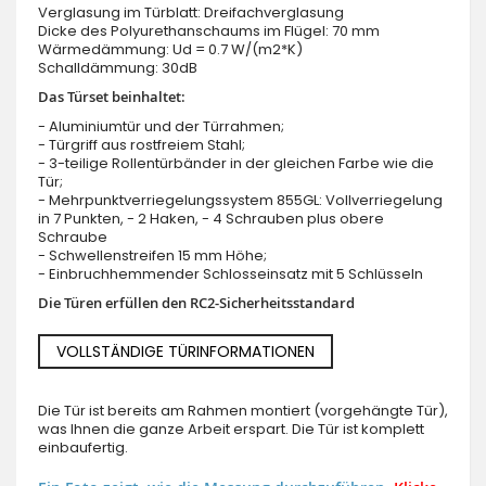
Verglasung im Türblatt: Dreifachverglasung
Dicke des Polyurethanschaums im Flügel: 70 mm
Wärmedämmung: Ud = 0.7 W/(m2*K)
Schalldämmung: 30dB
Das Türset beinhaltet:
- Aluminiumtür und der Türrahmen;
- Türgriff aus rostfreiem Stahl;
- 3-teilige Rollentürbänder in der gleichen Farbe wie die
Tür;
- Mehrpunktverriegelungssystem 855GL: Vollverriegelung
in 7 Punkten, - 2 Haken, - 4 Schrauben plus obere
Schraube
- Schwellenstreifen 15 mm Höhe;
- Einbruchhemmender Schlosseinsatz mit 5 Schlüsseln
Die Türen erfüllen den RC2-Sicherheitsstandard
VOLLSTÄNDIGE TÜRINFORMATIONEN
Die Tür ist bereits am Rahmen montiert (vorgehängte Tür),
was Ihnen die ganze Arbeit erspart. Die Tür ist komplett
einbaufertig.