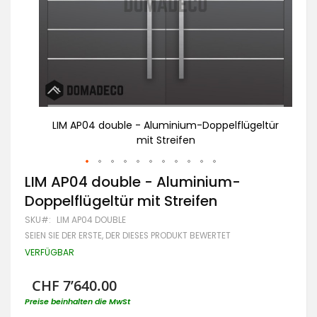
eltür
LIM AP04 double - Aluminium-Doppelflügeltür
L
mit Streifen
Zum
LIM AP04 double - Aluminium-
Anfang
Doppelflügeltür mit Streifen
der
Bildgalerie
SKU
LIM AP04 DOUBLE
springen
SEIEN SIE DER ERSTE, DER DIESES PRODUKT BEWERTET
VERFÜGBAR
CHF 7’640.00
Preise beinhalten die MwSt