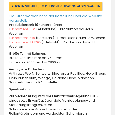
KLICKEN SIE HIER, UM DIE KONFIGURATION AUSZUWÄHLEN
Die Türen werden nach der Bestellung über die Website
hergestellt
Produktionszeit für unsere Türen:
Tür namens
LIM
(Aluminium) - Produktion dauert 6
Wochen
Tür namens
STA
(Edelstahl) - Produktion dauert 3 Wochen
Tür namens
FARGO
(Edelstahl) - Produktion dauert 8
Wochen
Größe Tür mit Rahmen:
Breite von: 1600mm bis 2600mm
Höhe von: 2000mm bis 2860mm
Verfügbare Türfarben:
Anthrazit, Weiß, Schwarz, Silbergrau, Rot, Blau, Gelb, Braun,
Grün, Nussbaum, Wenge, Goldene Eiche, Mahagoni,
Sonderfarbe aus RAL-Palette
Spezifikation:
Zur Verriegelung wird die Mehrfachverriegelung FUHR
eingesetzt. Er verfügt über viele Verriegelungs- und
Steuerungsmöglichkeiten.
Scharniere: die Auswahl von Flügel- oder
Rollentürbändern und verdeckten Scharnieren.