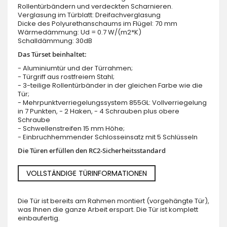
Rollentürbändern und verdeckten Scharnieren.
Verglasung im Türblatt: Dreifachverglasung
Dicke des Polyurethanschaums im Flügel: 70 mm
Wärmedämmung: Ud = 0.7 W/(m2*K)
Schalldämmung: 30dB
Das Türset beinhaltet:
- Aluminiumtür und der Türrahmen;
- Türgriff aus rostfreiem Stahl;
- 3-teilige Rollentürbänder in der gleichen Farbe wie die
Tür;
- Mehrpunktverriegelungssystem 855GL: Vollverriegelung
in 7 Punkten, - 2 Haken, - 4 Schrauben plus obere
Schraube
- Schwellenstreifen 15 mm Höhe;
- Einbruchhemmender Schlosseinsatz mit 5 Schlüsseln
Die Türen erfüllen den RC2-Sicherheitsstandard
VOLLSTÄNDIGE TÜRINFORMATIONEN
Die Tür ist bereits am Rahmen montiert (vorgehängte Tür),
was Ihnen die ganze Arbeit erspart. Die Tür ist komplett
einbaufertig.