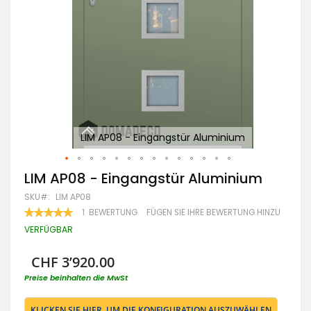
LIM AP08 - Eingangstür Aluminium
Zum
LIM AP08 - Eingangstür Aluminium
Anfang
SKU
LIM AP08
der
Bildgalerie
BEWERTUNG:
1
BEWERTUNG
FÜGEN SIE IHRE BEWERTUNG HINZU
100
100
springen
% OF
VERFÜGBAR
CHF 3’920.00
Preise beinhalten die MwSt
KLICKEN SIE HIER, UM DIE KONFIGURATION AUSZUWÄHLEN