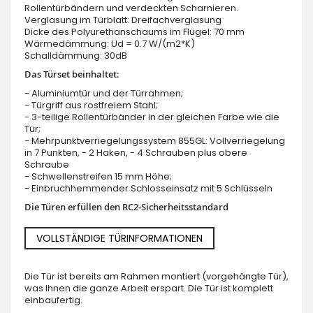
Rollentürbändern und verdeckten Scharnieren.
Verglasung im Türblatt: Dreifachverglasung
Dicke des Polyurethanschaums im Flügel: 70 mm
Wärmedämmung: Ud = 0.7 W/(m2*K)
Schalldämmung: 30dB
Das Türset beinhaltet:
- Aluminiumtür und der Türrahmen;
- Türgriff aus rostfreiem Stahl;
- 3-teilige Rollentürbänder in der gleichen Farbe wie die
Tür;
- Mehrpunktverriegelungssystem 855GL: Vollverriegelung
in 7 Punkten, - 2 Haken, - 4 Schrauben plus obere
Schraube
- Schwellenstreifen 15 mm Höhe;
- Einbruchhemmender Schlosseinsatz mit 5 Schlüsseln
Die Türen erfüllen den RC2-Sicherheitsstandard
VOLLSTÄNDIGE TÜRINFORMATIONEN
Die Tür ist bereits am Rahmen montiert (vorgehängte Tür),
was Ihnen die ganze Arbeit erspart. Die Tür ist komplett
einbaufertig.