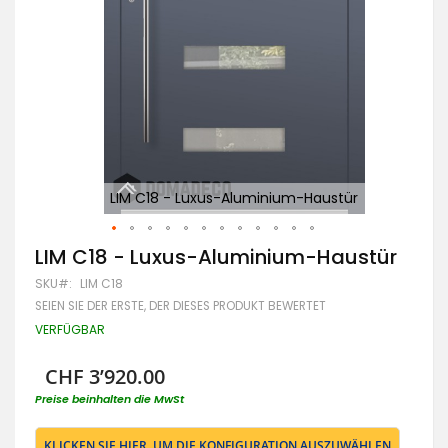
LIM C18 - Luxus-Aluminium-Haustür
Zum
LIM C18 - Luxus-Aluminium-Haustür
Anfang
SKU
LIM C18
der
Bildgalerie
SEIEN SIE DER ERSTE, DER DIESES PRODUKT BEWERTET
springen
VERFÜGBAR
CHF 3’920.00
Preise beinhalten die MwSt
KLICKEN SIE HIER, UM DIE KONFIGURATION AUSZUWÄHLEN