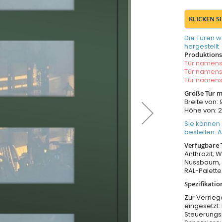
KLICKEN S
Die Türen w
hergestellt
Produktionsz
Tür namen
Tür namen
Tür namen
Größe Tür m
Breite von
Höhe von:
Sie können
bestellen. 
Verfügbare 
Anthrazit, W
Nussbaum, 
RAL-Palette
Spezifikatio
Zur Verrieg
eingesetzt.
Steuerungs