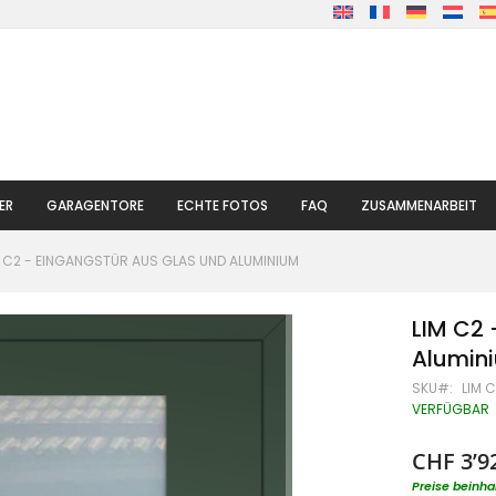
ER
GARAGENTORE
ECHTE FOTOS
FAQ
ZUSAMMENARBEIT
M C2 - EINGANGSTÜR AUS GLAS UND ALUMINIUM
LIM C2 
Alumin
SKU
LIM 
VERFÜGBAR
CHF 3’9
Preise beinha