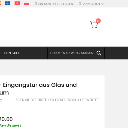
EIN KONTO ERSTELLEN
ANMELDEN
Mein Warenko
0
SUCHEN
KONTAKT
- Eingangstür aus Glas und
ium
SEIEN SIE DER ERSTE, DER DIESES PRODUKT BEWERTET
C2
20.00
lten die MwSt