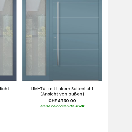
licht
LIM-Tür mit linkem Seitenlicht
Aluminiu
(Ansicht von außen)
linkem un
CHF 4’130.00
Preise beinhalten die MwSt
Pre