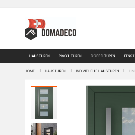
Zum
Inhalt
springen
HAUSTÜREN
PIVOT TÜREN
DOPPELTÜREN
FENST
HOME
HAUSTÜREN
INDIVIDUELLE HAUSTÜREN
LI
Zum
Ende
der
Bildgalerie
springen