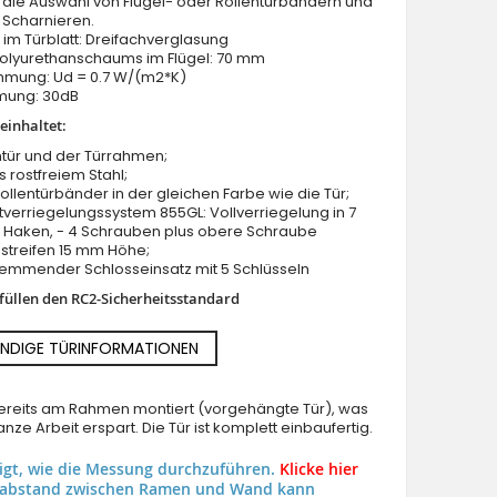
 die Auswahl von Flügel- oder Rollentürbändern und
 Scharnieren.
im Türblatt: Dreifachverglasung
Polyurethanschaums im Flügel: 70 mm
ung: Ud = 0.7 W/(m2*K)
mung: 30dB
einhaltet:
tür und der Türrahmen;
Schwarze Schwingtür mit vier Glaselementen
us rostfreiem Stahl;
Rollentürbänder in der gleichen Farbe wie die Tür;
verriegelungssystem 855GL: Vollverriegelung in 7
2 Haken, - 4 Schrauben plus obere Schraube
streifen 15 mm Höhe;
hemmender Schlosseinsatz mit 5 Schlüsseln
rfüllen den RC2-Sicherheitsstandard
NDIGE TÜRINFORMATIONEN
 bereits am Rahmen montiert (vorgehängte Tür), was
nze Arbeit erspart. Die Tür ist komplett einbaufertig.
eigt, wie die Messung durchzuführen.
Klicke hier
uabstand zwischen Ramen und Wand kann