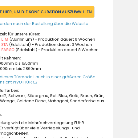
IE HIER, UM DIE KONFIGURATION AUSZUWÄHLEN
erden nach der Bestellung über die Website
eit für unsere Türen:
s
LIM
(Aluminium) - Produktion dauert 6 Wochen
s
STA
(Edelstahl) - Produktion dauert 3 Wochen
s
FARGO
(Edelstahl) - Produktion dauert 8 Wochen
it Rahmen:
: 900mm bis 1550mm
 2000mm bis 2860mm
 dieses Türmodell auch in einer größeren Größe
Ansicht
PIVOTTÜR C2
Türfarben:
eiß, Schwarz, Silbergrau, Rot, Blau, Gelb, Braun, Grün,
Wenge, Goldene Eiche, Mahagoni, Sonderfarbe aus
n:
elung wird die Mehrfachverriegelung FUHR
 Er verfügt über viele Verriegelungs- und
möglichkeiten.