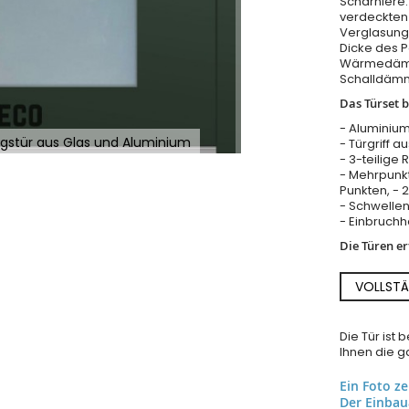
Scharniere:
verdeckten
Verglasung 
Dicke des 
Wärmedämm
Schalldäm
Das Türset b
- Aluminium
ngstür aus Glas und Aluminium
- Türgriff a
- 3-teilige 
- Mehrpunkt
Punkten, - 
- Schwellen
- Einbruch
Die Türen e
VOLLSTÄ
Die Tür ist
Ihnen die ga
Ein Foto z
Der Einba