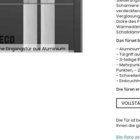
Steuerungs
Scharniere:
verdeckten
Verglasung 
Dicke des 
Wärmedämm
Schalldäm
Das Türset b
ne Eingangstür aus Aluminium
- Aluminium
- Türgriff a
- 3-teilige 
- Mehrpunkt
Punkten, - 
- Schwellen
- Einbruch
Die Türen e
VOLLSTÄ
Die Tür ist
Ihnen die ga
Ein Foto z