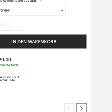
es Rahmens um das Glas:
+
IN DEN WARENKORB
20.00
lten die MwSt
 WUNSCHLISTE
INZUFÜGEN