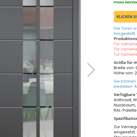
Preise beinha
KLICKEN S
Die Türen w
hergestellt
Produktionsz
Tür namen
Tür namen
Tür namen
Größe Tür m
Breite von
Höhe von:
Sie können
bestellen. 
Verfügbare 
Anthrazit, W
Nussbaum, 
RAL-Palette
Spezifikatio
Zur Verrieg
eingesetzt.