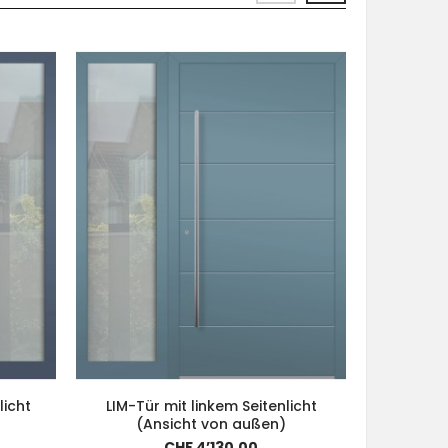
licht
LIM-Tür mit linkem Seitenlicht
Aluminiu
(Ansicht von außen)
linkem un
CHF 4’130.00