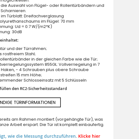
möglichkeiten.
 die Auswahl von Flügel- oder Rollentürbändern und
 Scharnieren.
im Türblatt: Dreifachverglasung
Polyurethanschaums im Flügel: 70 mm
ung: Ud = 0.7 W/(m2*K)
mung: 30dB
einhaltet:
Anthrazitfarbene moderne Aluminium-Eingangstür
tür und der Türrahmen;
us rostfreiem Stahl;
Rollentürbänder in der gleichen Farbe wie die Tür;
verriegelungssystem 855GL: Vollverriegelung in 7
2 Haken, - 4 Schrauben plus obere Schraube
streifen 15 mm Höhe;
hemmender Schlosseinsatz mit 5 Schlüsseln
rfüllen den RC2-Sicherheitsstandard
NDIGE TÜRINFORMATIONEN
 bereits am Rahmen montiert (vorgehängte Tür), was
nze Arbeit erspart. Die Tür ist komplett einbaufertig.
eigt, wie die Messung durchzuführen.
Klicke hier