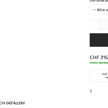
Die Farbe d
-
CHF 3’9
Preise beinha
ZUR
H
CH GEFALLEN!