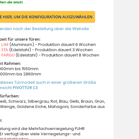
lten die MwSt
IE HIER, UM DIE KONFIGURATION AUSZUWÄHLEN
erden nach der Bestellung über die Website
eit für unsere Türen:
s
LIM
(Aluminium) - Produktion dauert 6 Wochen
s
STA
(Edelstahl) - Produktion dauert 3 Wochen
s
FARGO
(Edelstahl) - Produktion dauert 8 Wochen
it Rahmen:
: 900mm bis 1550mm
 2000mm bis 2860mm
 dieses Türmodell auch in einer größeren Größe
Ansicht
PIVOTTÜR C3
Türfarben:
eiß, Schwarz, Silbergrau, Rot, Blau, Gelb, Braun, Grün,
Wenge, Goldene Eiche, Mahagoni, Sonderfarbe aus
n:
elung wird die Mehrfachverriegelung FUHR
 Er verfügt über viele Verriegelungs- und