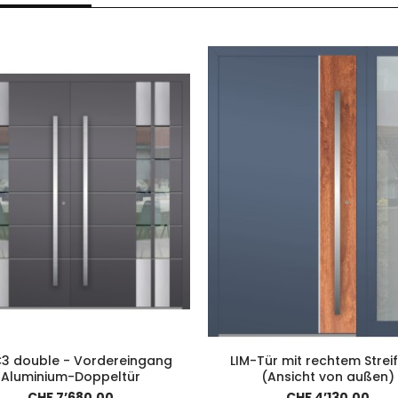
C3 double - Vordereingang
LIM-Tür mit rechtem Streif
Aluminium-Doppeltür
(Ansicht von außen)
CHF 7’680.00
CHF 4’130.00