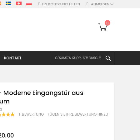
EIN KONTO ERSTELLEN
ANMELDEN
Mein Warenko
0
SUCHEN
KONTAKT
- Moderne Eingangstür aus
ium
C3
WERTUNG:
1
BEWERTUNG
FÜGEN SIE IHRE BEWERTUNG HINZU
100
F
20.00