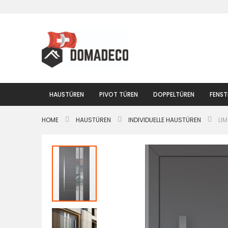
Zum
Inhalt
springen
HAUSTÜREN
PIVOT TÜREN
DOPPELTÜREN
FENST
HOME
HAUSTÜREN
INDIVIDUELLE HAUSTÜREN
LI
Zum
Ende
der
Bildgalerie
springen