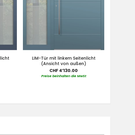
licht
LIM-Tür mit linkem Seitenlicht
Aluminiu
(Ansicht von außen)
linkem un
CHF 4’130.00
Preise beinhalten die MwSt
Pre