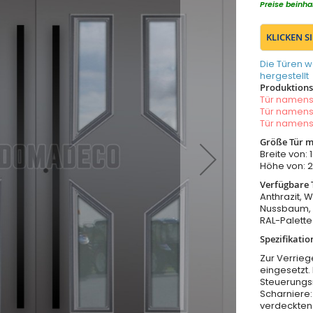
Preise beinha
KLICKEN S
Die Türen w
hergestellt
Produktionsz
Tür namen
Tür namen
Tür namen
Größe Tür m
Breite von
Höhe von:
Verfügbare 
Anthrazit, W
Nussbaum, 
RAL-Palette
Spezifikatio
Zur Verrieg
eingesetzt.
Steuerungs
Scharniere:
verdeckten