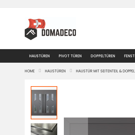
Zum
Inhalt
springen
HAUSTÜREN
PIVOT TÜREN
DOPPELTÜREN
FENST
HOME
HAUSTÜREN
HAUSTÜR MIT SEITENTEIL & DOPPE
Zum
Ende
der
Bildgalerie
springen