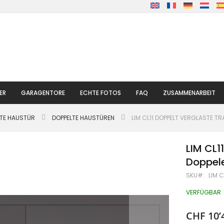
ER
GARAGENTORE
ECHTE FOTOS
FAQ
ZUSAMMENARBEIT
LTE HAUSTÜR
DOPPELTE HAUSTÜREN
LIM CL11 DOPPELT VERGLASTE T
LIM CL1
Doppel
SKU
LIM C
VERFÜGBAR
CHF 10’