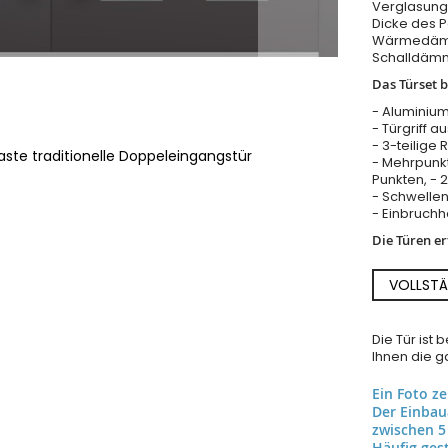
Verglasung 
Dicke des 
Wärmedämm
Schalldäm
Das Türset b
- Aluminium
- Türgriff a
- 3-teilige 
laste traditionelle Doppeleingangstür
- Mehrpunkt
Punkten, - 
- Schwellen
- Einbruch
Die Türen e
VOLLSTÄ
Die Tür ist
Ihnen die ga
Ein Foto z
Der Einba
zwischen 5
Häufig gest