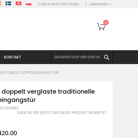
EIN KONTO ERSTELLEN
ANMELDEN
Mein Warenko
0
SUCHEN
KONTAKT
RADITIONELLE DOPPELEINGANGSTÜR
1 doppelt verglaste traditionelle
eingangstür
L11 DOUBLE
SEIEN SIE DER ERSTE, DER DIESES PRODUKT BEWERTET
420.00