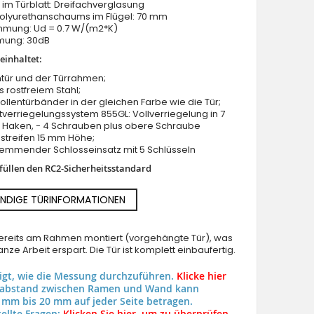
im Türblatt: Dreifachverglasung
Polyurethanschaums im Flügel: 70 mm
ung: Ud = 0.7 W/(m2*K)
mung: 30dB
einhaltet:
tür und der Türrahmen;
us rostfreiem Stahl;
Rollentürbänder in der gleichen Farbe wie die Tür;
LIM CL11 doppelt verglaste traditionelle Doppeleingang
verriegelungssystem 855GL: Vollverriegelung in 7
2 Haken, - 4 Schrauben plus obere Schraube
streifen 15 mm Höhe;
hemmender Schlosseinsatz mit 5 Schlüsseln
rfüllen den RC2-Sicherheitsstandard
NDIGE TÜRINFORMATIONEN
 bereits am Rahmen montiert (vorgehängte Tür), was
nze Arbeit erspart. Die Tür ist komplett einbaufertig.
eigt, wie die Messung durchzuführen.
Klicke hier
uabstand zwischen Ramen und Wand kann
 mm bis 20 mm auf jeder Seite betragen.
ellte Fragen:
Klicken Sie hier, um zu überprüfen