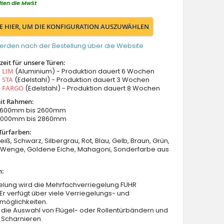
lten die MwSt
IE HIER, UM DIE KONFIGURATION AUSZUWÄHLEN
erden nach der Bestellung über die Website
eit für unsere Türen:
s
LIM
(Aluminium) - Produktion dauert 6 Wochen
s
STA
(Edelstahl) - Produktion dauert 3 Wochen
s
FARGO
(Edelstahl) - Produktion dauert 8 Wochen
it Rahmen:
: 1600mm bis 2600mm
 2000mm bis 2860mm
Türfarben:
eiß, Schwarz, Silbergrau, Rot, Blau, Gelb, Braun, Grün,
Wenge, Goldene Eiche, Mahagoni, Sonderfarbe aus
n:
elung wird die Mehrfachverriegelung FUHR
 Er verfügt über viele Verriegelungs- und
möglichkeiten.
 die Auswahl von Flügel- oder Rollentürbändern und
 Scharnieren.