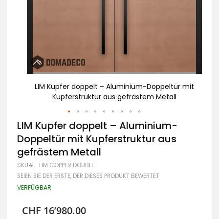
r mit
LIM Kupfer doppelt – Aluminium-Doppeltür mit
A
l
Kupferstruktur aus gefrästem Metall
Zum
LIM Kupfer doppelt – Aluminium-
Anfang
Doppeltür mit Kupferstruktur aus
der
Bildgalerie
gefrästem Metall
springen
SKU
LIM COPPER DOUBLE
SEIEN SIE DER ERSTE, DER DIESES PRODUKT BEWERTET
VERFÜGBAR
CHF 16’980.00