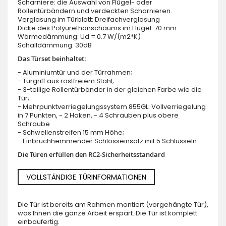
Scharniere: die Auswahl von Flügel- oder
Rollentürbändern und verdeckten Scharnieren.
Verglasung im Türblatt: Dreifachverglasung
Dicke des Polyurethanschaums im Flügel: 70 mm
Wärmedämmung: Ud = 0.7 W/(m2*K)
Schalldämmung: 30dB
Das Türset beinhaltet:
- Aluminiumtür und der Türrahmen;
- Türgriff aus rostfreiem Stahl;
- 3-teilige Rollentürbänder in der gleichen Farbe wie die
Tür;
- Mehrpunktverriegelungssystem 855GL: Vollverriegelung
in 7 Punkten, - 2 Haken, - 4 Schrauben plus obere
Schraube
- Schwellenstreifen 15 mm Höhe;
- Einbruchhemmender Schlosseinsatz mit 5 Schlüsseln
Die Türen erfüllen den RC2-Sicherheitsstandard
VOLLSTÄNDIGE TÜRINFORMATIONEN
Die Tür ist bereits am Rahmen montiert (vorgehängte Tür),
was Ihnen die ganze Arbeit erspart. Die Tür ist komplett
einbaufertig.