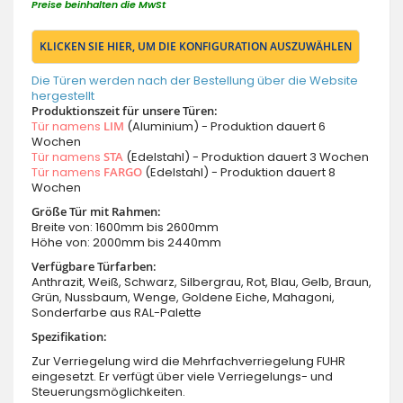
Preise beinhalten die MwSt
KLICKEN SIE HIER, UM DIE KONFIGURATION AUSZUWÄHLEN
Die Türen werden nach der Bestellung über die Website
hergestellt
Produktionszeit für unsere Türen:
Tür namens
LIM
(Aluminium) - Produktion dauert 6
Wochen
Tür namens
STA
(Edelstahl) - Produktion dauert 3 Wochen
Tür namens
FARGO
(Edelstahl) - Produktion dauert 8
Wochen
Größe Tür mit Rahmen:
Breite von: 1600mm bis 2600mm
Höhe von: 2000mm bis 2440mm
Verfügbare Türfarben:
Anthrazit, Weiß, Schwarz, Silbergrau, Rot, Blau, Gelb, Braun,
Grün, Nussbaum, Wenge, Goldene Eiche, Mahagoni,
Sonderfarbe aus RAL-Palette
Spezifikation:
Zur Verriegelung wird die Mehrfachverriegelung FUHR
eingesetzt. Er verfügt über viele Verriegelungs- und
Steuerungsmöglichkeiten.