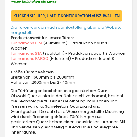
Preise beinhalten die MwSt
KLICKEN SIE HIER, UM DIE KONFIGURATION AUSZUWÄHLEN
Die Türen werden nach der Bestellung über die Website
hergestellt
Produktionszeit für unsere Türen:
Tür namens
LIM
(Aluminium) - Produktion dauert 6
Wochen
Tür namens
STA
(Edelstahl) - Produktion dauert 3 Wochen
Tür namens
FARGO
(Edelstahl) - Produktion dauert 8
Wochen
Größe Tür mit Rahmen:
Breite von: 1600mm bis 2600mm
Höhe von: 2000mm bis 2440mm
Die Türfüllungen bestehen aus gesintertem Quarz.
Obwohl Quarzsinter in der Natur nicht vorkommt, besteht
die Technologie zu seiner Gewinnung im Mischen und
Pressen von u. a. Schieferton, Quarzsand und
Granitgestein. Die auf diese Weise hergestellte Mischung
wird durch Brennen gehärtet. Türfüllungen aus
gesintertem Quarz haben einen industriellen, urbanen Stil
und verweisen gleichzeitig auf exklusive und elegante
Innenräume.