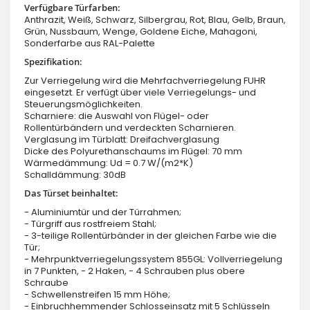
Verfügbare Türfarben:
Anthrazit, Weiß, Schwarz, Silbergrau, Rot, Blau, Gelb, Braun,
Grün, Nussbaum, Wenge, Goldene Eiche, Mahagoni,
Sonderfarbe aus RAL-Palette
Spezifikation:
Zur Verriegelung wird die Mehrfachverriegelung FUHR
eingesetzt. Er verfügt über viele Verriegelungs- und
Steuerungsmöglichkeiten.
Scharniere: die Auswahl von Flügel- oder
Rollentürbändern und verdeckten Scharnieren.
Verglasung im Türblatt: Dreifachverglasung
Dicke des Polyurethanschaums im Flügel: 70 mm
Wärmedämmung: Ud = 0.7 W/(m2*K)
Schalldämmung: 30dB
Das Türset beinhaltet:
- Aluminiumtür und der Türrahmen;
- Türgriff aus rostfreiem Stahl;
- 3-teilige Rollentürbänder in der gleichen Farbe wie die
Tür;
- Mehrpunktverriegelungssystem 855GL: Vollverriegelung
in 7 Punkten, - 2 Haken, - 4 Schrauben plus obere
Schraube
- Schwellenstreifen 15 mm Höhe;
- Einbruchhemmender Schlosseinsatz mit 5 Schlüsseln