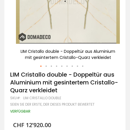
minium
LIM Cristallo double - Doppeltür aus Aluminium
Al
idet
mit gesintertem Cristallo-Quarz verkleidet
Zum
LIM Cristallo double - Doppeltür aus
Anfang
Aluminium mit gesintertem Cristallo-
der
Bildgalerie
Quarz verkleidet
springen
SKU
LIM CRISTALLO DOUBLE
SEIEN SIE DER ERSTE, DER DIESES PRODUKT BEWERTET
VERFÜGBAR
CHF 12’920.00