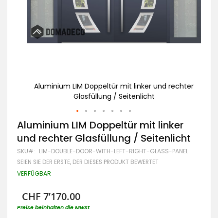
echter
Aluminium LIM Doppeltür mit linker und rechter
Al
Glasfüllung / Seitenlicht
Zum
Aluminium LIM Doppeltür mit linker
Anfang
und rechter Glasfüllung / Seitenlicht
der
Bildgalerie
SKU
LIM-DOUBLE-DOOR-WITH-LEFT-RIGHT-GLASS-PANEL
springen
SEIEN SIE DER ERSTE, DER DIESES PRODUKT BEWERTET
VERFÜGBAR
CHF 7’170.00
Preise beinhalten die MwSt