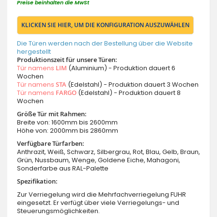
Preise beinhalten die MwSt
KLICKEN SIE HIER, UM DIE KONFIGURATION AUSZUWÄHLEN
Die Türen werden nach der Bestellung über die Website
hergestellt
Produktionszeit für unsere Türen:
Tür namens
LIM
(Aluminium) - Produktion dauert 6
Wochen
Tür namens
STA
(Edelstahl) - Produktion dauert 3 Wochen
Tür namens
FARGO
(Edelstahl) - Produktion dauert 8
Wochen
Größe Tür mit Rahmen:
Breite von: 1600mm bis 2600mm
Höhe von: 2000mm bis 2860mm
Verfügbare Türfarben:
Anthrazit, Weiß, Schwarz, Silbergrau, Rot, Blau, Gelb, Braun,
Grün, Nussbaum, Wenge, Goldene Eiche, Mahagoni,
Sonderfarbe aus RAL-Palette
Spezifikation:
Zur Verriegelung wird die Mehrfachverriegelung FUHR
eingesetzt. Er verfügt über viele Verriegelungs- und
Steuerungsmöglichkeiten.