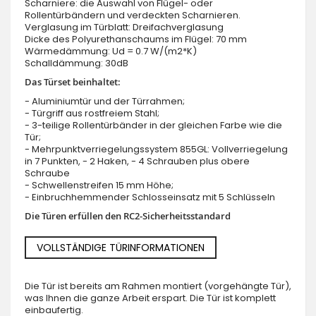
Scharniere: die Auswahl von Flügel- oder
Rollentürbändern und verdeckten Scharnieren.
Verglasung im Türblatt: Dreifachverglasung
Dicke des Polyurethanschaums im Flügel: 70 mm
Wärmedämmung: Ud = 0.7 W/(m2*K)
Schalldämmung: 30dB
Das Türset beinhaltet:
- Aluminiumtür und der Türrahmen;
- Türgriff aus rostfreiem Stahl;
- 3-teilige Rollentürbänder in der gleichen Farbe wie die
Tür;
- Mehrpunktverriegelungssystem 855GL: Vollverriegelung
in 7 Punkten, - 2 Haken, - 4 Schrauben plus obere
Schraube
- Schwellenstreifen 15 mm Höhe;
- Einbruchhemmender Schlosseinsatz mit 5 Schlüsseln
Die Türen erfüllen den RC2-Sicherheitsstandard
VOLLSTÄNDIGE TÜRINFORMATIONEN
Die Tür ist bereits am Rahmen montiert (vorgehängte Tür),
was Ihnen die ganze Arbeit erspart. Die Tür ist komplett
einbaufertig.