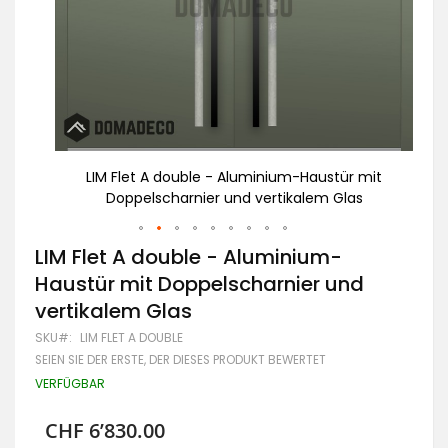
rzem
LIM Flet A double - Aluminium-Haustür mit
g
Doppelscharnier und vertikalem Glas
Zum
LIM Flet A double - Aluminium-
Anfang
Haustür mit Doppelscharnier und
der
Bildgalerie
vertikalem Glas
springen
SKU
LIM FLET A DOUBLE
SEIEN SIE DER ERSTE, DER DIESES PRODUKT BEWERTET
VERFÜGBAR
CHF 6’830.00