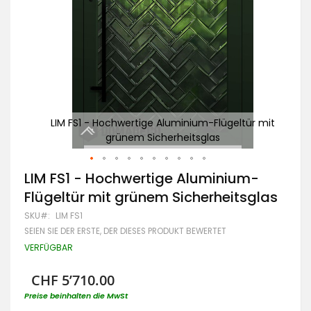
r mit
LIM FS1 - Hochwertige Aluminium-Flügeltür mit
LI
grünem Sicherheitsglas
Zum
LIM FS1 - Hochwertige Aluminium-
Anfang
Flügeltür mit grünem Sicherheitsglas
der
Bildgalerie
SKU
LIM FS1
springen
SEIEN SIE DER ERSTE, DER DIESES PRODUKT BEWERTET
VERFÜGBAR
CHF 5’710.00
Preise beinhalten die MwSt