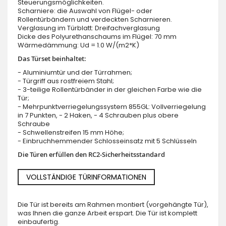
Steuerungsmöglichkeiten.
Scharniere: die Auswahl von Flügel- oder
Rollentürbändern und verdeckten Scharnieren.
Verglasung im Türblatt: Dreifachverglasung
Dicke des Polyurethanschaums im Flügel: 70 mm
Wärmedämmung: Ud = 1.0 W/(m2*K)
Das Türset beinhaltet:
- Aluminiumtür und der Türrahmen;
- Türgriff aus rostfreiem Stahl;
- 3-teilige Rollentürbänder in der gleichen Farbe wie die
Tür;
- Mehrpunktverriegelungssystem 855GL: Vollverriegelung
in 7 Punkten, - 2 Haken, - 4 Schrauben plus obere
Schraube
- Schwellenstreifen 15 mm Höhe;
- Einbruchhemmender Schlosseinsatz mit 5 Schlüsseln
Die Türen erfüllen den RC2-Sicherheitsstandard
VOLLSTÄNDIGE TÜRINFORMATIONEN
Die Tür ist bereits am Rahmen montiert (vorgehängte Tür),
was Ihnen die ganze Arbeit erspart. Die Tür ist komplett
einbaufertig.