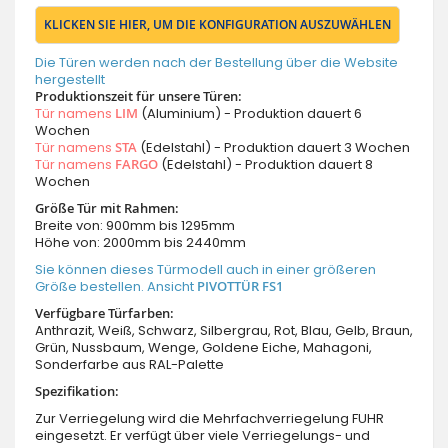
KLICKEN SIE HIER, UM DIE KONFIGURATION AUSZUWÄHLEN
Die Türen werden nach der Bestellung über die Website
hergestellt
Produktionszeit für unsere Türen:
Tür namens
LIM
(Aluminium) - Produktion dauert 6
Wochen
Tür namens
STA
(Edelstahl) - Produktion dauert 3 Wochen
Tür namens
FARGO
(Edelstahl) - Produktion dauert 8
Wochen
Größe Tür mit Rahmen:
Breite von: 900mm bis 1295mm
Höhe von: 2000mm bis 2440mm
Sie können dieses Türmodell auch in einer größeren
Größe bestellen. Ansicht
PIVOTTÜR FS1
Verfügbare Türfarben:
Anthrazit, Weiß, Schwarz, Silbergrau, Rot, Blau, Gelb, Braun,
Grün, Nussbaum, Wenge, Goldene Eiche, Mahagoni,
Sonderfarbe aus RAL-Palette
Spezifikation:
Zur Verriegelung wird die Mehrfachverriegelung FUHR
eingesetzt. Er verfügt über viele Verriegelungs- und