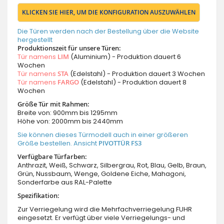
KLICKEN SIE HIER, UM DIE KONFIGURATION AUSZUWÄHLEN
Die Türen werden nach der Bestellung über die Website
hergestellt
Produktionszeit für unsere Türen:
Tür namens
LIM
(Aluminium) - Produktion dauert 6
Wochen
Tür namens
STA
(Edelstahl) - Produktion dauert 3 Wochen
Tür namens
FARGO
(Edelstahl) - Produktion dauert 8
Wochen
Größe Tür mit Rahmen:
Breite von: 900mm bis 1295mm
Höhe von: 2000mm bis 2440mm
Sie können dieses Türmodell auch in einer größeren
Größe bestellen. Ansicht
PIVOTTÜR FS3
Verfügbare Türfarben:
Anthrazit, Weiß, Schwarz, Silbergrau, Rot, Blau, Gelb, Braun,
Grün, Nussbaum, Wenge, Goldene Eiche, Mahagoni,
Sonderfarbe aus RAL-Palette
Spezifikation:
Zur Verriegelung wird die Mehrfachverriegelung FUHR
eingesetzt. Er verfügt über viele Verriegelungs- und