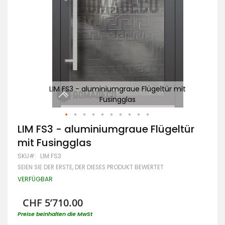
it
LIM FS3 - aluminiumgraue Flügeltür mit
Fusingglas
Zum
LIM FS3 - aluminiumgraue Flügeltür
Anfang
mit Fusingglas
der
Bildgalerie
SKU
LIM FS3
springen
SEIEN SIE DER ERSTE, DER DIESES PRODUKT BEWERTET
VERFÜGBAR
CHF 5’710.00
Preise beinhalten die MwSt