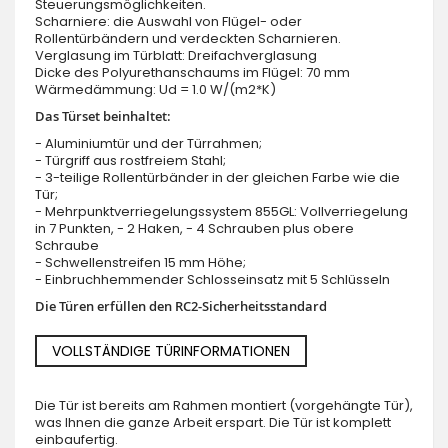
Steuerungsmöglichkeiten.
Scharniere: die Auswahl von Flügel- oder
Rollentürbändern und verdeckten Scharnieren.
Verglasung im Türblatt: Dreifachverglasung
Dicke des Polyurethanschaums im Flügel: 70 mm
Wärmedämmung: Ud = 1.0 W/(m2*K)
Das Türset beinhaltet:
- Aluminiumtür und der Türrahmen;
- Türgriff aus rostfreiem Stahl;
- 3-teilige Rollentürbänder in der gleichen Farbe wie die
Tür;
- Mehrpunktverriegelungssystem 855GL: Vollverriegelung
in 7 Punkten, - 2 Haken, - 4 Schrauben plus obere
Schraube
- Schwellenstreifen 15 mm Höhe;
- Einbruchhemmender Schlosseinsatz mit 5 Schlüsseln
Die Türen erfüllen den RC2-Sicherheitsstandard
VOLLSTÄNDIGE TÜRINFORMATIONEN
Die Tür ist bereits am Rahmen montiert (vorgehängte Tür),
was Ihnen die ganze Arbeit erspart. Die Tür ist komplett
einbaufertig.