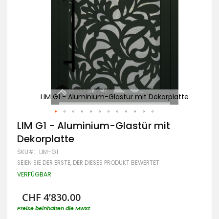
W
atte
LIM G1 - Aluminium-Glastür mit Dekorplatte
Zum
LIM G1 - Aluminium-Glastür mit
Anfang
Dekorplatte
der
Bildgalerie
SKU
LIM-G1
springen
SEIEN SIE DER ERSTE, DER DIESES PRODUKT BEWERTET
VERFÜGBAR
CHF 4’830.00
Preise beinhalten die MwSt