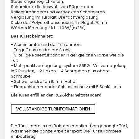
Steuerungsmöglichkeiten.
Scharniere: die Auswahl von Flügel- oder
Rollentürbändern und verdeckten Scharnieren.
Verglasung im Türblatt: Dreifachverglasung
Dicke des Polyurethanschaums im Flügel: 70 mm
Wärmedämmung: Ud = 1.0 W/(m2*K)
Das Türset beinhaltet:
- Aluminiumtür und der Türrahmen;
- Türgriff aus rostfreiem Stahl;
- 3-teilige Rollentürbänder in der gleichen Farbe wie die
Tür;
- Mehrpunktverriegelungssystem 855GL: Vollverriegelung
in 7 Punkten, - 2 Haken, - 4 Schrauben plus obere
Schraube
- Schwellenstreifen 15 mm Höhe;
- Einbruchhemmender Schlosseinsatz mit 5 Schlüsseln
Die Türen erfüllen den RC2-Sicherheitsstandard
VOLLSTÄNDIGE TÜRINFORMATIONEN
Die Tür ist bereits am Rahmen montiert (vorgehängte Tür),
was Ihnen die ganze Arbeit erspart. Die Tür ist komplett
einbaufertig.